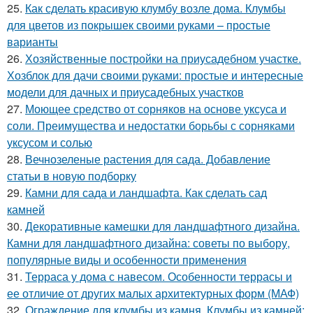
25.
Как сделать красивую клумбу возле дома. Клумбы
для цветов из покрышек своими руками – простые
варианты
26.
Хозяйственные постройки на приусадебном участке.
Хозблок для дачи своими руками: простые и интересные
модели для дачных и приусадебных участков
27.
Моющее средство от сорняков на основе уксуса и
соли. Преимущества и недостатки борьбы с сорняками
уксусом и солью
28.
Вечнозеленые растения для сада. Добавление
статьи в новую подборку
29.
Камни для сада и ландшафта. Как сделать сад
камней
30.
Декоративные камешки для ландшафтного дизайна.
Камни для ландшафтного дизайна: советы по выбору,
популярные виды и особенности применения
31.
Терраса у дома с навесом. Особенности террасы и
ее отличие от других малых архитектурных форм (МАФ)
32.
Ограждение для клумбы из камня. Клумбы из камней: