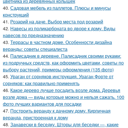
цветника из деревянных колышек
40.
Садовая мебель из паллетов. Плюсы и минусы
конструкций
41.
Розарий на даче. Выбор места под розарий
42.
Навесы из поликарбоната во дворе к дому. Виды
навесов по предназначению
43.
Террасы в частном доме. Особенности дизайна
веранды: советы специалиста
44.
Палисадник в деревне. Палисадник своими руками:
из подручных средств, как оформить цветами, советы по
выбору растений, примеры оформления (135 фото)
45.
Ураган от сорняков инструкция. Ураган Форте от
сорняков: как правильно применять
46.
Какое дерево лучше посадить возле дома. Деревья
возле дома — виды которые можно и нельзя сажать. 100
фото лучших вариантов для посадки
47.
Построить веранду к дачному дому. Кирпичная
веранда, пристроенная к дому
48.
Занавески в беседку. Шторы для беседки —, какие