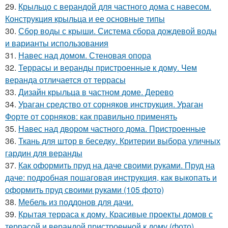
29.
Крыльцо с верандой для частного дома с навесом.
Конструкция крыльца и ее основные типы
30.
Сбор воды с крыши. Система сбора дождевой воды
и варианты использования
31.
Навес над домом. Стеновая опора
32.
Террасы и веранды пристроенные к дому. Чем
веранда отличается от террасы
33.
Дизайн крыльца в частном доме. Дерево
34.
Ураган средство от сорняков инструкция. Ураган
Форте от сорняков: как правильно применять
35.
Навес над двором частного дома. Пристроенные
36.
Ткань для штор в беседку. Критерии выбора уличных
гардин для веранды
37.
Как оформить пруд на даче своими руками. Пруд на
даче: подробная пошаговая инструкция, как выкопать и
оформить пруд своими руками (105 фото)
38.
Мебель из поддонов для дачи.
39.
Крытая терраса к дому. Красивые проекты домов с
террасой и верандой пристроенной к дому (фото)