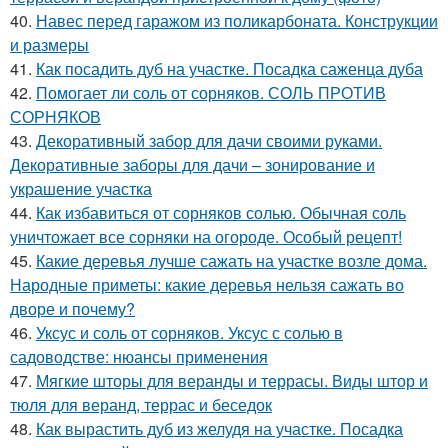
40.
Навес перед гаражом из поликарбоната. Конструкции
и размеры
41.
Как посадить дуб на участке. Посадка саженца дуба
42.
Помогает ли соль от сорняков. СОЛЬ ПРОТИВ
СОРНЯКОВ
43.
Декоративный забор для дачи своими руками.
Декоративные заборы для дачи – зонирование и
украшение участка
44.
Как избавиться от сорняков солью. Обычная соль
уничтожает все сорняки на огороде. Особый рецепт!
45.
Какие деревья лучше сажать на участке возле дома.
Народные приметы: какие деревья нельзя сажать во
дворе и почему?
46.
Уксус и соль от сорняков. Уксус с солью в
садоводстве: нюансы применения
47.
Мягкие шторы для веранды и террасы. Виды штор и
тюля для веранд, террас и беседок
48.
Как вырастить дуб из желудя на участке. Посадка