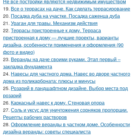
Не все постройки являются недвижимым имуществом
19.
Все о террасах на даче. Как сделать террасирование
20.
Посадка дуба на участке. Посадка саженца дуба
21.
Ураган для травы. Механизм действия
22.
Террасы пристроенные к дому. Терраса
пристроенная к дому — лучшие проекты, варианты
дизайна, особенности применения и оформления (90
фото и видео)
23.
Веранды на даче своими руками. Этап первый –
закладка фундамента
24.
Навесы для частного дома. Навес во дворе частного
дома из поликарбоната: плюсы и минусы
25.
Розарий в ландшафтном дизайне. Выбор места под
розарий
26.
Каркасный навес к дому. Стеновая опора
27.
Соль и уксус для уничтожения сорняков пропорции.
Рецепты рабочих растворов
28.
Оформление веранды в частном доме. Особенности
дизайна веранды: советы специалиста