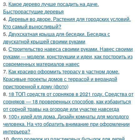
3.
Какое дерево лучше посадить на даче.
Быстрорастущие деревья
4.
Деревья во дворе. Растения для городских условий.
Кто самый выносливый?
5.
Двухскатная крыша для беседки. Беседка с
двускатной крышей своими руками
6.
Строительство навеса своими руками. Навес своими
руками — модели, конструкции и идеи, как построить из
современных материалов навес
7.
Как красиво оформить террасу в частном доме.
Красивые проекты домов с террасой и верандой
пристроенной к дому (фото)
8.
18 ТОП средств от сорняков в 2021 году. Средства от
сорняков — 18 проверенных способов, как избавиться
от сорной травы на огороде или участке навсегда
9.
100+ идей для дома. Дизайн комнаты для молодого
человека. На что обратить внимание при оформлении
интерьера?
10.
Фото поделок из пластиковых бутылок для детей.