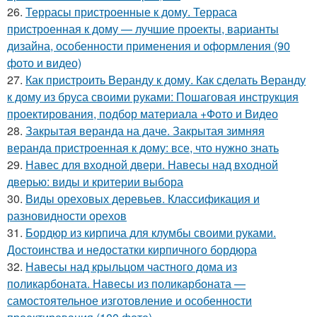
26.
Террасы пристроенные к дому. Терраса
пристроенная к дому — лучшие проекты, варианты
дизайна, особенности применения и оформления (90
фото и видео)
27.
Как пристроить Веранду к дому. Как сделать Веранду
к дому из бруса своими руками: Пошаговая инструкция
проектирования, подбор материала +Фото и Видео
28.
Закрытая веранда на даче. Закрытая зимняя
веранда пристроенная к дому: все, что нужно знать
29.
Навес для входной двери. Навесы над входной
дверью: виды и критерии выбора
30.
Виды ореховых деревьев. Классификация и
разновидности орехов
31.
Бордюр из кирпича для клумбы своими руками.
Достоинства и недостатки кирпичного бордюра
32.
Навесы над крыльцом частного дома из
поликарбоната. Навесы из поликарбоната —
самостоятельное изготовление и особенности