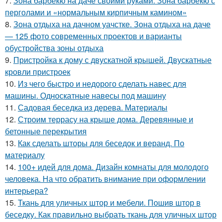
7.
Зона барбекю на даче своими руками. Зона барбекю с
перголами и «нормальным кирпичным камином»
8.
Зона отдыха на дачном уачстке. Зона отдыха на даче
— 125 фото современных проектов и варианты
обустройства зоны отдыха
9.
Пристройка к дому с двускатной крышей. Двускатные
кровли пристроек
10.
Из чего быстро и недорого сделать навес для
машины. Односкатные навесы под машину
11.
Садовая беседка из дерева. Материалы
12.
Строим террасу на крыше дома. Деревянные и
бетонные перекрытия
13.
Как сделать шторы для беседок и веранд. По
материалу
14.
100+ идей для дома. Дизайн комнаты для молодого
человека. На что обратить внимание при оформлении
интерьера?
15.
Ткань для уличных штор и мебели. Пошив штор в
беседку. Как правильно выбрать ткань для уличных штор