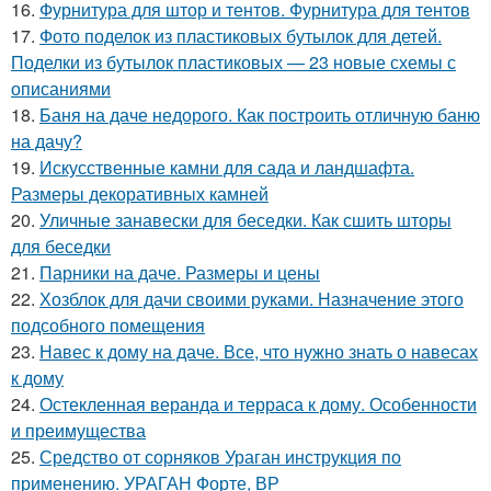
16.
Фурнитура для штор и тентов. Фурнитура для тентов
17.
Фото поделок из пластиковых бутылок для детей.
Поделки из бутылок пластиковых — 23 новые схемы с
описаниями
18.
Баня на даче недорого. Как построить отличную баню
на дачу?
19.
Искусственные камни для сада и ландшафта.
Размеры декоративных камней
20.
Уличные занавески для беседки. Как сшить шторы
для беседки
21.
Парники на даче. Размеры и цены
22.
Хозблок для дачи своими руками. Назначение этого
подсобного помещения
23.
Навес к дому на даче. Все, что нужно знать о навесах
к дому
24.
Остекленная веранда и терраса к дому. Особенности
и преимущества
25.
Средство от сорняков Ураган инструкция по
применению. УРАГАН Форте, ВР