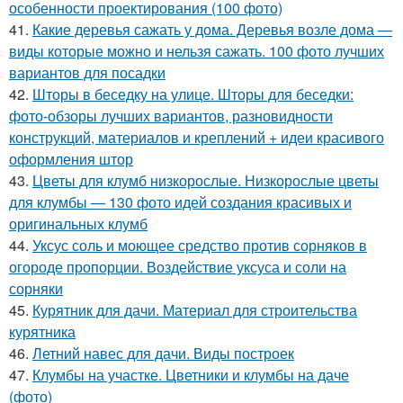
особенности проектирования (100 фото)
41.
Какие деревья сажать у дома. Деревья возле дома —
виды которые можно и нельзя сажать. 100 фото лучших
вариантов для посадки
42.
Шторы в беседку на улице. Шторы для беседки:
фото-обзоры лучших вариантов, разновидности
конструкций, материалов и креплений + идеи красивого
оформления штор
43.
Цветы для клумб низкорослые. Низкорослые цветы
для клумбы — 130 фото идей создания красивых и
оригинальных клумб
44.
Уксус соль и моющее средство против сорняков в
огороде пропорции. Воздействие уксуса и соли на
сорняки
45.
Курятник для дачи. Материал для строительства
курятника
46.
Летний навес для дачи. Виды построек
47.
Клумбы на участке. Цветники и клумбы на даче
(фото)