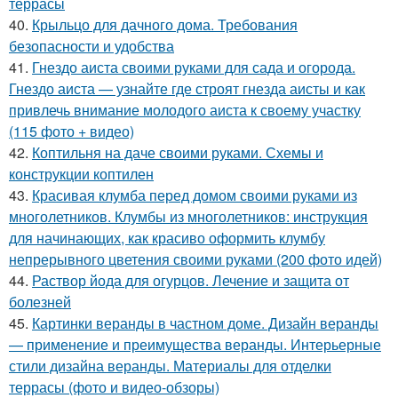
террасы
40.
Крыльцо для дачного дома. Требования
безопасности и удобства
41.
Гнездо аиста своими руками для сада и огорода.
Гнездо аиста — узнайте где строят гнезда аисты и как
привлечь внимание молодого аиста к своему участку
(115 фото + видео)
42.
Коптильня на даче своими руками. Схемы и
конструкции коптилен
43.
Красивая клумба перед домом своими руками из
многолетников. Клумбы из многолетников: инструкция
для начинающих, как красиво оформить клумбу
непрерывного цветения своими руками (200 фото идей)
44.
Раствор йода для огурцов. Лечение и защита от
болезней
45.
Картинки веранды в частном доме. Дизайн веранды
— применение и преимущества веранды. Интерьерные
стили дизайна веранды. Материалы для отделки
террасы (фото и видео-обзоры)