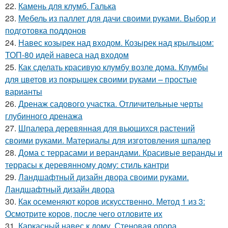
22.
Камень для клумб. Галька
23.
Мебель из паллет для дачи своими руками. Выбор и
подготовка поддонов
24.
Навес козырек над входом. Козырек над крыльцом:
ТОП-80 идей навеса над входом
25.
Как сделать красивую клумбу возле дома. Клумбы
для цветов из покрышек своими руками – простые
варианты
26.
Дренаж садового участка. Отличительные черты
глубинного дренажа
27.
Шпалера деревянная для вьющихся растений
своими руками. Материалы для изготовления шпалер
28.
Дома с террасами и верандами. Красивые веранды и
террасы к деревянному дому: стиль кантри
29.
Ландшафтный дизайн двора своими руками.
Ландшафтный дизайн двора
30.
Как осеменяют коров искусственно. Метод 1 из 3:
Осмотрите коров, после чего отловите их
31.
Каркасный навес к дому. Стеновая опора