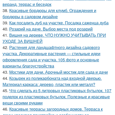
веранд, террас и беседок
38.
Красивые бордюры для клумб. Ограждения и
бордюры в садовом дизайне
39.
Как посадить дуб на участке. Посадка саженца дуба
40.
Розарий на даче. Выбор места под розарий
41.
Вишня на дереве. ЧТО НУЖНО УЧИТЫВАТЬ ПРИ
УХОДЕ ЗА ВИШНЕЙ
42.
Растения для ландшафтного дизайна садового
участка. Декоративные растения — стильные идеи
оформления сада и участка. 105 фото и основные
варианты благоустройства
43.
Мостики для дачи. Арочный мостик для сада и дачи
44.
Козырек из поликарбоната над входной дверью.
Материал каркаса: дерево, пластик или металл?
45.
Что сделать из 5 литровых пластиковых бутылок. 107
поделок из пластиковых бутылок. Полезные и красивые
вещи своими руками
46.
Красивые террасы загородных домов. Терраса к