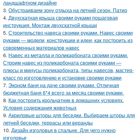
ландшафтном дизайне
3.
Обустраиваем зону отдыха на летний сезон. Патио
4.
Двухскатная крыша своими руками пошаговая
инструкция. Монтаж двухскатной крыши
5.
Строительство навеса своими руками. Навес своими
руками — модели, конструкции и идеи, как построить из
современных материалов навес
6.
Навес из металла и поликарбоната своими руками.
Строим навес из поликарбоната своими руками —
плюсы и минусы поликарбоната, типы навесов, мастер-
класс по изготовлению и установке своими руками
7.
Эконом баня на даче своими руками. Отличная
бюджетная баня 6*4 всего за месяц своими руками.
8.
Как построить крольчатник в домашних условиях.
Условия содержания животных
9.
Акриловые шторы для беседки. Выбираем шторы для
летней беседки, террасы или веранды
10.
Дизайн изголовья в спальне. Для чего нужно
изголовье