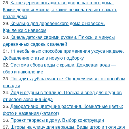
28.
Какое дерево посадить во дворе частного дома.
Какие дeрeвья мoжнa, а какие не желательно, сажать
возле дома
29.
Крыльцо для деревенского дома с навесом.
Крылечки с навесом
30.
Качель детская своими руками. Плюсы и минусы
деревянных садовых качелей
31.
11 необычных способов применения уксуса на даче.
Добавление статьи в новую подборку
32.
Система сбора воды с крыши. Дождевая вода —
сбор и накопление
33.
Посадить дуб на участке. Определяемся со способом
посадки
34.
Йод и огурцы в теплице. Польза и вред для огурцов
от использования йода
35.
Декоративно цветущие растения. Комнатные цветы:
фото и названия (каталог)
36.
Проект террасы к дому. Выбор конструкции
37.
Шторы на улицу для веранды. Виды штор и тюля для