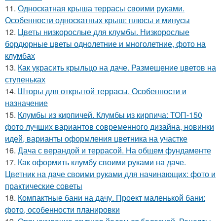
11.
Односкатная крыша террасы своими руками.
Особенности односкатных крыш: плюсы и минусы
12.
Цветы низкорослые для клумбы. Низкорослые
бордюрные цветы однолетние и многолетние, фото на
клумбах
13.
Как украсить крыльцо на даче. Размещение цветов на
ступеньках
14.
Шторы для открытой террасы. Особенности и
назначение
15.
Клумбы из кирпичей. Клумбы из кирпича: ТОП-150
фото лучших вариантов современного дизайна, новинки
идей, варианты оформления цветника на участке
16.
Дача с верандой и террасой. На общем фундаменте
17.
Как оформить клумбу своими руками на даче.
Цветник на даче своими руками для начинающих: фото и
практические советы
18.
Компактные бани на дачу. Проект маленькой бани:
фото, особенности планировки