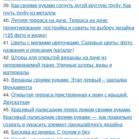
39.
Как своими руками согнуть дугой круглую трубу. Как
гнуть трубу из металла
40.
Летняя терраса на даче. Терраса на даче:
проектирование, постройка и советы по выбору дизайна
(125 фото и видео)
41.
Цветы с мелкими цветочками. Садовые цветы: фото,
названия и описания (каталог)
42.
Шторы для открытой веранды на даче из
непромокаемой ткани. Уличные шторы: виды и
материалы
43.
Веранды своими руками. Этап первый – закладка
фундамента
44.
Открытая терраса пристроенная к дому с крышей.
Двускатная
45.
Красивый палисадник перед домом своими руками.
Красивый палисадник своими руками —, как правильно
создать и украсить элемент ландшафтного дизайна
46.
Беседка из дерева. С полом и без