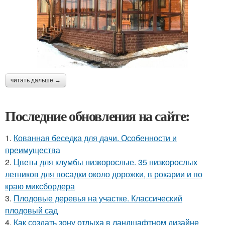
читать дальше →
Последние обновления на сайте:
1.
Кованная беседка для дачи. Особенности и
преимущества
2.
Цветы для клумбы низкорослые. 35 низкорослых
летников для посадки около дорожки, в рокарии и по
краю миксбордера
3.
Плодовые деревья на участке. Классический
плодовый сад
4.
Как создать зону отдыха в ландшафтном дизайне