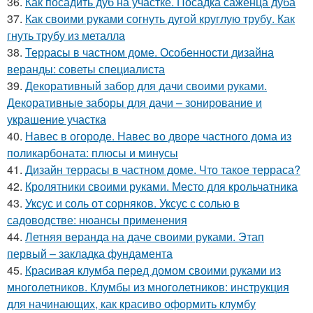
36.
Как посадить дуб на участке. Посадка саженца дуба
37.
Как своими руками согнуть дугой круглую трубу. Как
гнуть трубу из металла
38.
Террасы в частном доме. Особенности дизайна
веранды: советы специалиста
39.
Декоративный забор для дачи своими руками.
Декоративные заборы для дачи – зонирование и
украшение участка
40.
Навес в огороде. Навес во дворе частного дома из
поликарбоната: плюсы и минусы
41.
Дизайн террасы в частном доме. Что такое терраса?
42.
Кролятники своими руками. Место для крольчатника
43.
Уксус и соль от сорняков. Уксус с солью в
садоводстве: нюансы применения
44.
Летняя веранда на даче своими руками. Этап
первый – закладка фундамента
45.
Красивая клумба перед домом своими руками из
многолетников. Клумбы из многолетников: инструкция
для начинающих, как красиво оформить клумбу