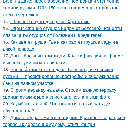
Баня на даче: проектирование, постройка и утепление
своими руками. ТОП-150 фото современных проектов,
схем и чертежей
14.
Сборные сауны для дачи. Каркасные
15.
Опрыскивание огурцов йодом от болезней. Рецепты
для защиты огурцов от болезней и вредителей
16.
Как цветет груша. Где и как растёт груша в саду и в
дикой природе
17.
Дом с большим крыльцом. Классификация по форме
и используемым материалам
18.
Банный комплекс на даче. Баня на даче своими
руками — проектирование, постройка и обслуживание
бани на дачном участке
19.
Строим веранду на даче. Строим дачную террасу
своими руками: крепление лаг с поэтапными фото
20.
Клумбы с галькой. Что можно использовать для
обустройства?
21.
Дома с террасами и верандами. Красивые веранды и
террасы к деревянному дому: стиль кантри