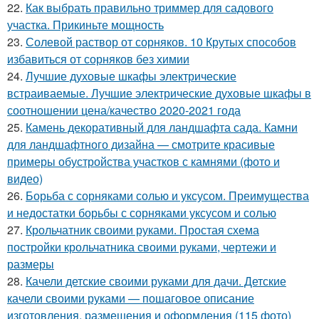
22.
Как выбрать правильно триммер для садового
участка. Прикиньте мощность
23.
Солевой раствор от сорняков. 10 Крутых способов
избавиться от сорняков без химии
24.
Лучшие духовые шкафы электрические
встраиваемые. Лучшие электрические духовые шкафы в
соотношении цена/качество 2020-2021 года
25.
Камень декоративный для ландшафта сада. Камни
для ландшафтного дизайна — смотрите красивые
примеры обустройства участков с камнями (фото и
видео)
26.
Борьба с сорняками солью и уксусом. Преимущества
и недостатки борьбы с сорняками уксусом и солью
27.
Крольчатник своими руками. Простая схема
постройки крольчатника своими руками, чертежи и
размеры
28.
Качели детские своими руками для дачи. Детские
качели своими руками — пошаговое описание
изготовления, размещения и оформления (115 фото)