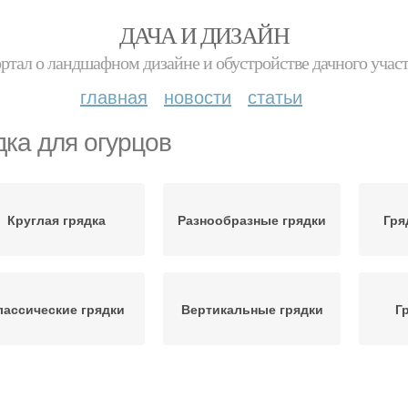
ДАЧА И ДИЗАЙН
ртал о ландшафном дизайне и обустройстве дачного учас
главная
новости
статьи
дка для огурцов
Круглая грядка
Разнообразные грядки
Гря
лассические грядки
Вертикальные грядки
Г
Огур
рамидальная грядка
Ранние огурцовы