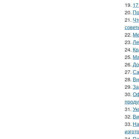
19.
17
20.
По
21.
Чт
совет
22.
Ме
23.
Ле
24.
Кр
25.
Ма
26.
До
27.
Са
28.
Вн
29.
За
30.
Оф
проду
31.
Ук
32.
Ви
33.
На
изгот
34.
Па