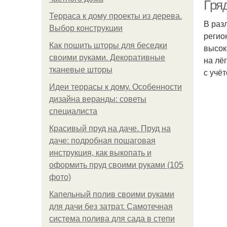
Гряд
Терраса к дому проекты из дерева.
В раз
Выбор конструкции
регио
Как пошить шторы для беседки
высок
своими руками. Декоративные
на лё
тканевые шторы
с учё
Идеи террасы к дому. Особенности
дизайна веранды: советы
специалиста
Красивый пруд на даче. Пруд на
даче: подробная пошаговая
инструкция, как выкопать и
оформить пруд своими руками (105
фото)
Капельный полив своими руками
для дачи без затрат. Самотечная
система полива для сада в степи