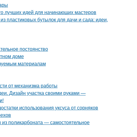
тары
то лучших идей для начинающих мастеров
из пластиковых бутылок для дачи и сада: идеи,
тельное постоянство
стном доме
ьзуемым материалам
ости от механизма работы
еи. Дизайн участка своими руками —
и!
достатки использования уксуса от сорняков
рехов
ы из поликарбоната — самостоятельное