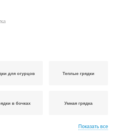
тка
дки для огурцов
Теплые грядки
рядки в бочках
Умная грядка
Показать все
цов с небольшой
Необычные грядки