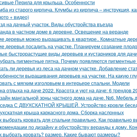
сивые Перила для крыльца. Особенности
мба из старого кирпича. Клумбы из кирпича – инструкция, к
фото + видео)
зд на дачный участок. Виды обустройства въезда
анда в частном доме в деревне. Освещение на веранде
ие деревья можно выращивать в квартире.. Комнатные дере
ие деревья посадить на участке. Планируем создание плод
ые быстрорастущие виды деревьев и кустарников для дач
 убрать пигментные пятна. Почему появляются пигментные
ать ли деревья из леса на дачном участке. Добавление ста
обенности выращивания деревьев на участке. На какую глу
овать с мягким изголовьем в интерьере спальни. Модели
на отдыха на даче 2022. Красота и уют на даче: 6 трендов 
зайн мангальной зоны частного дома на даче. №6. Мебель 
седка С ДВУХСКАТНОЙ КРЫШЕЙ. Устройство кровли бесе
ухскатная крыша каркасного дома. Сборка наслонных
к выбрать кровать для спальни правильно. Как правильно в
комендации по дизайну и обустройству веранды к дому. Ко
к выбрать кровать? размер. Какие бывают размеры?