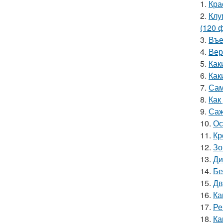
1.
Кра
2.
Клу
(120 
3.
Въе
4.
Вер
5.
Как
6.
Как
7.
Сам
8.
Как
9.
Саж
10.
Ос
11.
Кр
12.
Зо
13.
Ди
14.
Бе
15.
Дв
16.
Ка
17.
Ре
18.
Ка