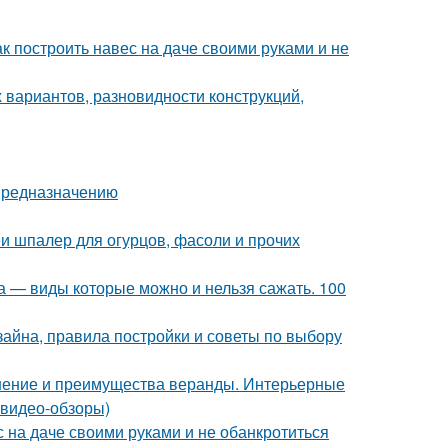
к построить навес на даче своими руками и не
 вариантов, разновидности конструкций,
 предназначению
 шпалер для огурцов, фасоли и прочих
а — виды которые можно и нельзя сажать. 100
зайна, правила постройки и советы по выбору
нение и преимущества веранды. Интерьерные
 видео-обзоры)
с на даче своими руками и не обанкротиться