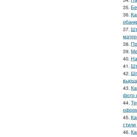
35.
Бе
36.
Ка
обанк
37.
Шт
матер
38.
Пр
39.
Ме
40.
На
41.
Шт
42.
Шп
вьющи
43.
Ка
фото 
44.
Те
оформ
45.
Ка
стили
46.
Ка