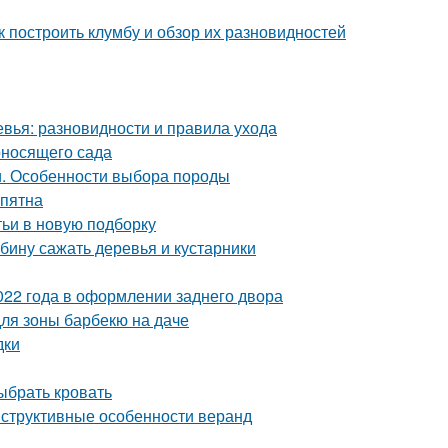
ак построить клумбу и обзор их разновидностей
вья: разновидности и правила ухода
оносящего сада
и. Особенности выбора породы
 пятна
тьи в новую подборку
бину сажать деревья и кустарники
2022 года в оформлении заднего двора
для зоны барбекю на даче
дки
ыбрать кровать
нструктивные особенности веранд