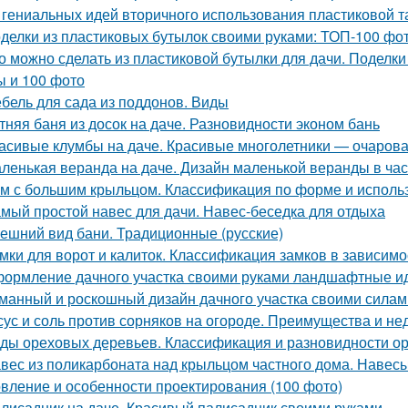
 гениальных идей вторичного использования пластиковой 
делки из пластиковых бутылок своими руками: ТОП-100 фо
о можно сделать из пластиковой бутылки для дачи. Поделки 
ы и 100 фото
бель для сада из поддонов. Виды
тняя баня из досок на даче. Разновидности эконом бань
асивые клумбы на даче. Красивые многолетники — очарова
ленькая веранда на даче. Дизайн маленькой веранды в ча
м с большим крыльцом. Классификация по форме и испол
мый простой навес для дачи. Навес-беседка для отдыха
ешний вид бани. Традиционные (русские)
мки для ворот и калиток. Классификация замков в зависим
ормление дачного участка своими руками ландшафтные ид
манный и роскошный дизайн дачного участка своими силам
сус и соль против сорняков на огороде. Преимущества и не
ды ореховых деревьев. Классификация и разновидности о
вес из поликарбоната над крыльцом частного дома. Навес
овление и особенности проектирования (100 фото)
лисадник на даче. Красивый палисадник своими руками