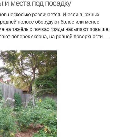
грядки
ы и места под посадку
цов несколько различается. И если в южных
 средней полосе оборудуют более или менее
ма на тяжёлых почвах гряды насыпают повыше,
елают поперёк склона, на ровной поверхности —