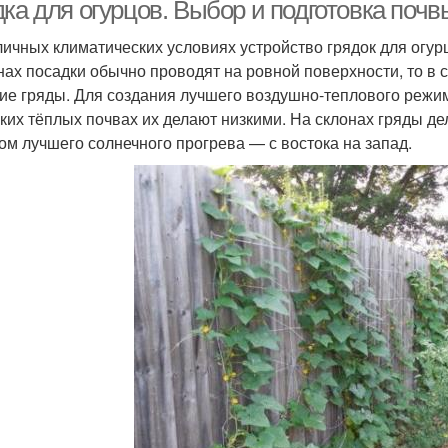
ка для огурцов. Выбор и подготовка почв
личных климатических условиях устройство грядок для огур
нах посадки обычно проводят на ровной поверхности, то в
Высокая грядка
ие гряды. Для создания лучшего воздушно-теплового режи
гких тёплых почвах их делают низкими. На склонах гряды д
том лучшего солнечного прогрева — с востока на запад.