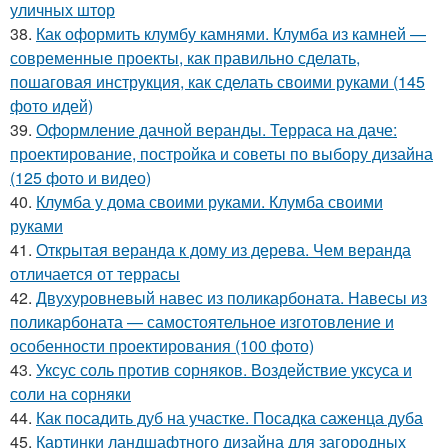
уличных штор
38.
Как оформить клумбу камнями. Клумба из камней —
современные проекты, как правильно сделать,
пошаговая инструкция, как сделать своими руками (145
фото идей)
39.
Оформление дачной веранды. Терраса на даче:
проектирование, постройка и советы по выбору дизайна
(125 фото и видео)
40.
Клумба у дома своими руками. Клумба своими
руками
41.
Открытая веранда к дому из дерева. Чем веранда
отличается от террасы
42.
Двухуровневый навес из поликарбоната. Навесы из
поликарбоната — самостоятельное изготовление и
особенности проектирования (100 фото)
43.
Уксус соль против сорняков. Воздействие уксуса и
соли на сорняки
44.
Как посадить дуб на участке. Посадка саженца дуба
45.
Картинки ландшафтного дизайна для загородных