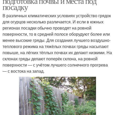
подготовка почвы и места под
посадку
В различных климатических условиях устройство грядок
для огурцов несколько различается. И если в южных
Вертикальные грядки
Грядки в бочках
регионах посадки обычно проводят на ровной
поверхности, то в средней полосе оборудуют более или
менее высокие гряды. Для создания лучшего воздушно-
теплового режима на тяжёлых почвах гряды насыпают
Огурцов с небольшой
Умная грядка
повыше, на лёгких тёплых почвах их делают низкими. На
грядки
склонах гряды делают поперёк склона, на ровной
поверхности — с учётом лучшего солнечного прогрева
— с востока на запад.
Необычные грядки
Высокая грядка