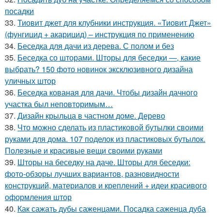
посадки
33.
Тиовит джет для клубники инструкция. «Тиовит Джет»
(фунгицид + акарицид) – инструкция по применению
34.
Беседка для дачи из дерева. С полом и без
35.
Беседка со шторами. Шторы для беседки —, какие
выбрать? 150 фото новинок эксклюзивного дизайна
уличных штор
36.
Беседка кованая для дачи. Чтобы дизайн дачного
участка был неповторимым…
37.
Дизайн крыльца в частном доме. Дерево
38.
Что можно сделать из пластиковой бутылки своими
руками для дома. 107 поделок из пластиковых бутылок.
Полезные и красивые вещи своими руками
39.
Шторы на беседку на даче. Шторы для беседки:
фото-обзоры лучших вариантов, разновидности
конструкций, материалов и креплений + идеи красивого
оформления штор
40.
Как сажать дубы саженцами. Посадка саженца дуба