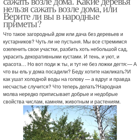
сажать возле дома. Какие деревья
нельзя сажать возле дома, или
Верите ли вы в народные
приметы?
Что такое загородный дом или дача без деревьев и
кустарников? Чуть ли не пустыня. Мы все стремимся
озеленить свои участки, разбить хоть небольшой сад,
украсить декоративными кустами. И тень, и уют, и
красота… Но вот поди ж ты, и тут не без ложки дегтя:— А
что вы ель у дома посадили? Беду хотите накликать?И
как ушат холодной воды на голову — а вдруг и правда
несчастье случится? Что теперь делать?Народная
молва нередко приписывает добрые и недобрые
свойства числам, камням, животным и растениям.