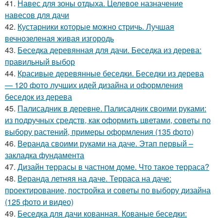
41.
Навес для зоны отдыха. Целевое назначение
навесов для дачи
42.
Кустарники которые можно стричь. Лучшая
вечнозеленая живая изгородь
43.
Беседка деревянная для дачи. Беседка из дерева:
правильный выбор
44.
Красивые деревянные беседки. Беседки из дерева
— 120 фото лучших идей дизайна и оформления
беседок из дерева
45.
Палисадник в деревне. Палисадник своими руками:
из подручных средств, как оформить цветами, советы по
выбору растений, примеры оформления (135 фото)
46.
Веранда своими руками на даче. Этап первый –
закладка фундамента
47.
Дизайн террасы в частном доме. Что такое терраса?
48.
Веранда летняя на даче. Терраса на даче:
проектирование, постройка и советы по выбору дизайна
(125 фото и видео)
49.
Беседка для дачи кованная. Кованые беседки: