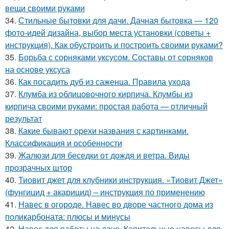
вещи своими руками
34.
Стильные бытовки для дачи. Дачная бытовка — 120
фото-идей дизайна, выбор места установки (советы +
инструкция). Как обустроить и построить своими руками?
35.
Борьба с сорняками уксусом. Составы от сорняков
на основе уксуса
36.
Как посадить дуб из саженца. Правила ухода
37.
Клумба из облицовочного кирпича. Клумбы из
кирпича своими руками: простая работа — отличный
результат
38.
Какие бывают орехи названия с картинками.
Классификация и особенности
39.
Жалюзи для беседки от дождя и ветра. Виды
прозрачных штор
40.
Тиовит джет для клубники инструкция. «Тиовит Джет»
(фунгицид + акарицид) – инструкция по применению
41.
Навес в огороде. Навес во дворе частного дома из
поликарбоната: плюсы и минусы
42.
Навес для работы на даче. Капитальные навесы для