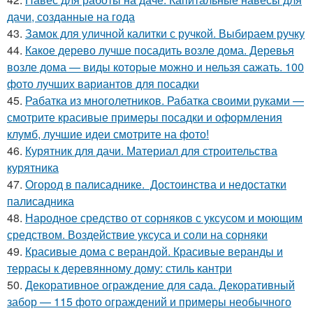
дачи, созданные на года
43.
Замок для уличной калитки с ручкой. Выбираем ручку
44.
Какое дерево лучше посадить возле дома. Деревья
возле дома — виды которые можно и нельзя сажать. 100
фото лучших вариантов для посадки
45.
Рабатка из многолетников. Рабатка своими руками —
смотрите красивые примеры посадки и оформления
клумб, лучшие идеи смотрите на фото!
46.
Курятник для дачи. Материал для строительства
курятника
47.
Огород в палисаднике. Достоинства и недостатки
палисадника
48.
Народное средство от сорняков с уксусом и моющим
средством. Воздействие уксуса и соли на сорняки
49.
Красивые дома с верандой. Красивые веранды и
террасы к деревянному дому: стиль кантри
50.
Декоративное ограждение для сада. Декоративный
забор — 115 фото ограждений и примеры необычного