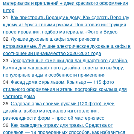
материалов и креплений + идеи красивого оформления
штор
31.
Как пристроить Веранду к дому. Как сделать Веранду
к дому из бруса своими руками: Пошаговая инструкция
проектирования, подбор материала +Фото и Видео
32.
Лучшие духовые шкафы электрические
встраиваемые. Лучшие электрические духовые шкафы в
соотношении цена/качество 2020-2021 года
33.
Декоративные камешки для ландшафтного дизайна.
Камни для ландшафтного дизайна: советы по выбору,
популярные виды и особенности применения
34.
Фасад дома с крыльцом. Крыльцо — 115 фото
стильного оформления и этапы постройки крыльца для
частного дома
35.
Садовая арка своими руками (120 фото): идеи
дизайна, выбор материалов изготовления,
разновидности форм + простой мастер-класс
36.
Как разводить отраву для травы. Средства от
сорняков — 18 проверенных способов, как избавиться