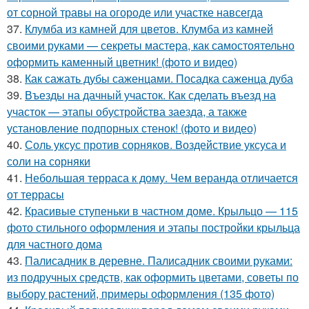
от сорной травы на огороде или участке навсегда
37.
Клумба из камней для цветов. Клумба из камней
своими руками — секреты мастера, как самостоятельно
оформить каменный цветник! (фото и видео)
38.
Как сажать дубы саженцами. Посадка саженца дуба
39.
Въезды на дачный участок. Как сделать въезд на
участок — этапы обустройства заезда, а также
установление подпорных стенок! (фото и видео)
40.
Соль уксус против сорняков. Воздействие уксуса и
соли на сорняки
41.
Небольшая терраса к дому. Чем веранда отличается
от террасы
42.
Красивые ступеньки в частном доме. Крыльцо — 115
фото стильного оформления и этапы постройки крыльца
для частного дома
43.
Палисадник в деревне. Палисадник своими руками:
из подручных средств, как оформить цветами, советы по
выбору растений, примеры оформления (135 фото)