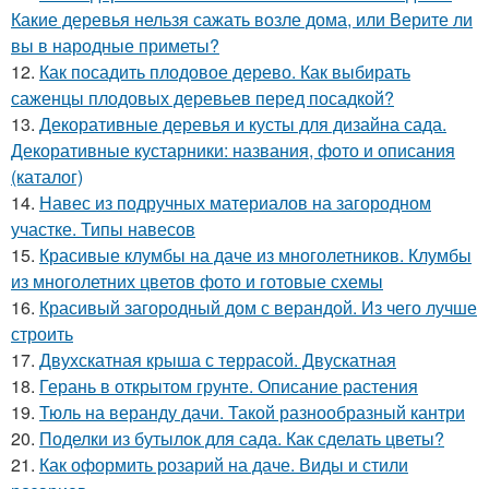
Какие деревья нельзя сажать возле дома, или Верите ли
вы в народные приметы?
12.
Как посадить плодовое дерево. Как выбирать
саженцы плодовых деревьев перед посадкой?
13.
Декоративные деревья и кусты для дизайна сада.
Декоративные кустарники: названия, фото и описания
(каталог)
14.
Навес из подручных материалов на загородном
участке. Типы навесов
15.
Красивые клумбы на даче из многолетников. Клумбы
из многолетних цветов фото и готовые схемы
16.
Красивый загородный дом с верандой. Из чего лучше
строить
17.
Двухскатная крыша с террасой. Двускатная
18.
Герань в открытом грунте. Описание растения
19.
Тюль на веранду дачи. Такой разнообразный кантри
20.
Поделки из бутылок для сада. Как сделать цветы?
21.
Как оформить розарий на даче. Виды и стили