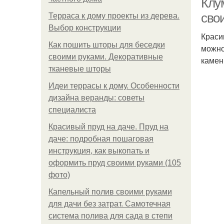
Клу
сво
Терраса к дому проекты из дерева.
Выбор конструкции
Краси
Как пошить шторы для беседки
можно
своими руками. Декоративные
камен
тканевые шторы
Идеи террасы к дому. Особенности
дизайна веранды: советы
специалиста
Красивый пруд на даче. Пруд на
даче: подробная пошаговая
инструкция, как выкопать и
оформить пруд своими руками (105
фото)
Капельный полив своими руками
для дачи без затрат. Самотечная
система полива для сада в степи