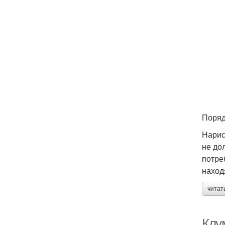
Поряд
Нарис
не до
потре
наход
читат
Клу