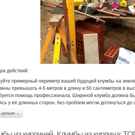
ок действий:
уйте примерный периметр вашей будущей клумбы на земле
лжны превышать 4-5 метров в длину и 50 сантиметров в высо
буется помощь профессионала. Шириной клумба должна быт
ясь у её длинных сторон, без проблем могли дотянуться до 
ь дальше →
мбы из кирпичей. Клумбы из кирпича: ТО