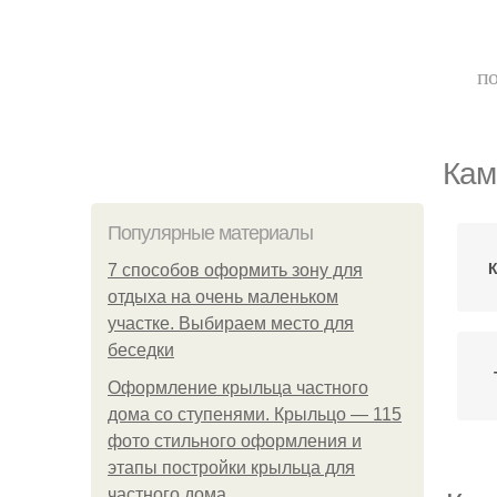
по
Кам
Популярные материалы
7 способов оформить зону для
отдыха на очень маленьком
участке. Выбираем место для
беседки
Оформление крыльца частного
дома со ступенями. Крыльцо — 115
фото стильного оформления и
этапы постройки крыльца для
частного дома