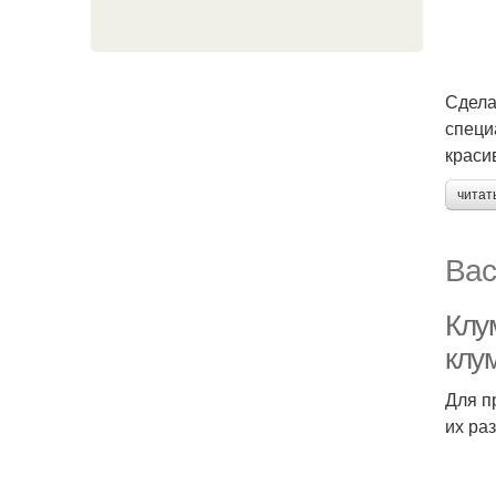
Сдела
специ
краси
читат
Вас
Клум
клум
Для п
их ра