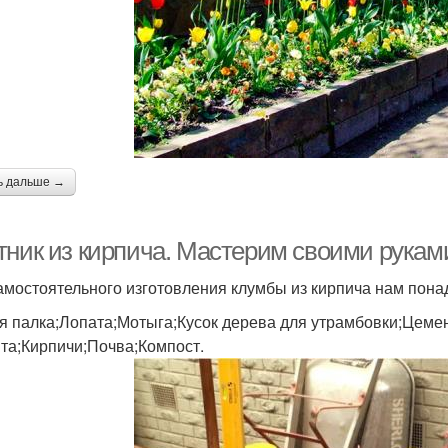
ь дальше →
тник из кирпича. Мастерим своими рукам
амостоятельного изготовления клумбы из кирпича нам пона
я палка;Лопата;Мотыга;Кусок дерева для утрамбовки;Цеме
та;Кирпичи;Почва;Компост.