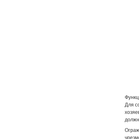
Функц
Для с
хозяе
должн
Ограж
чрезм