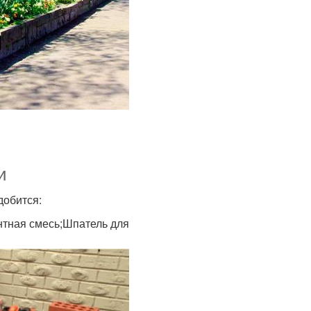
и
добится:
нтная смесь;Шпатель для