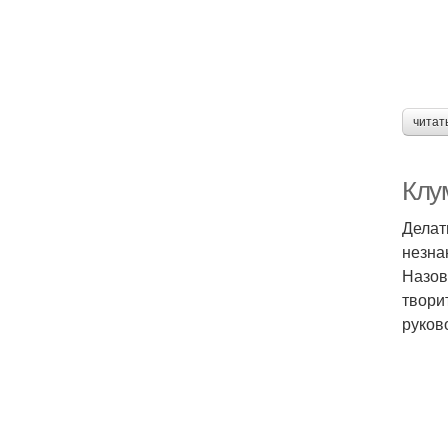
читат
Клу
Делат
незна
Назов
твори
руков