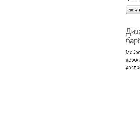
читат
Диз
бар
Мебел
небол
распр