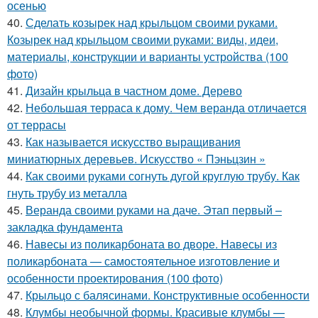
осенью
40.
Сделать козырек над крыльцом своими руками.
Козырек над крыльцом своими руками: виды, идеи,
материалы, конструкции и варианты устройства (100
фото)
41.
Дизайн крыльца в частном доме. Дерево
42.
Небольшая терраса к дому. Чем веранда отличается
от террасы
43.
Как называется искусство выращивания
миниатюрных деревьев. Искусство « Пэньцзин »
44.
Как своими руками согнуть дугой круглую трубу. Как
гнуть трубу из металла
45.
Веранда своими руками на даче. Этап первый –
закладка фундамента
46.
Навесы из поликарбоната во дворе. Навесы из
поликарбоната — самостоятельное изготовление и
особенности проектирования (100 фото)
47.
Крыльцо с балясинами. Конструктивные особенности
48.
Клумбы необычной формы. Красивые клумбы —