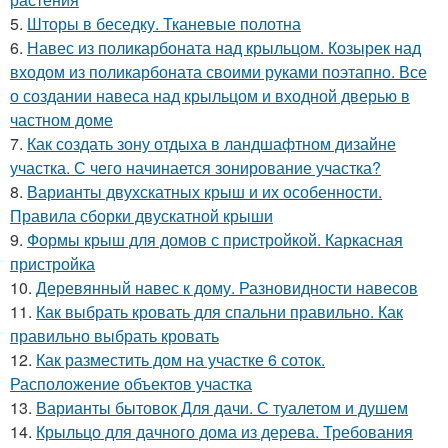
5.
Шторы в беседку. Тканевые полотна
6.
Навес из поликарбоната над крыльцом. Козырек над
входом из поликарбоната своими руками поэтапно. Все
о создании навеса над крыльцом и входной дверью в
частном доме
7.
Как создать зону отдыха в ландшафтном дизайне
участка. С чего начинается зонирование участка?
8.
Варианты двухскатных крыш и их особенности.
Правила сборки двускатной крыши
9.
Формы крыш для домов с пристройкой. Каркасная
пристройка
10.
Деревянный навес к дому. Разновидности навесов
11.
Как выбрать кровать для спальни правильно. Как
правильно выбрать кровать
12.
Как разместить дом на участке 6 соток.
Расположение объектов участка
13.
Варианты бытовок Для дачи. С туалетом и душем
14.
Крыльцо для дачного дома из дерева. Требования