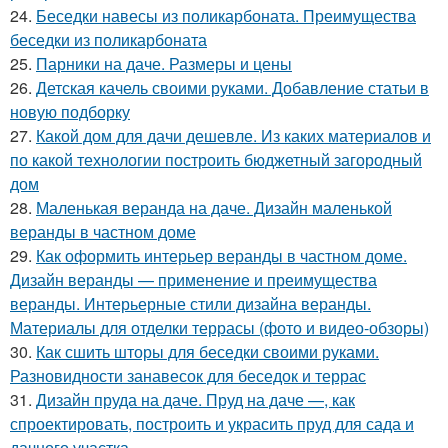
24.
Беседки навесы из поликарбоната. Преимущества
беседки из поликарбоната
25.
Парники на даче. Размеры и цены
26.
Детская качель своими руками. Добавление статьи в
новую подборку
27.
Какой дом для дачи дешевле. Из каких материалов и
по какой технологии построить бюджетный загородный
дом
28.
Маленькая веранда на даче. Дизайн маленькой
веранды в частном доме
29.
Как оформить интерьер веранды в частном доме.
Дизайн веранды — применение и преимущества
веранды. Интерьерные стили дизайна веранды.
Материалы для отделки террасы (фото и видео-обзоры)
30.
Как сшить шторы для беседки своими руками.
Разновидности занавесок для беседок и террас
31.
Дизайн пруда на даче. Пруд на даче —, как
спроектировать, построить и украсить пруд для сада и
дачного участка