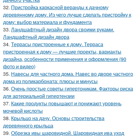
32.
Пристройка каркасной веранды к дачному
деревянному дому. Из чего лучше сделать пристройку к
дому: выбор материала и фундамента
33.
Ландшафтный дизайн двора своими руками.
Ландшафтный дизайн двора
34.
Террасы пристроенные к дому. Терраса
пристроенная к дому — лучшие проекты, варианты
дизайна, особенности применения и оформления (90
фото и видео)
35.
Навесы для частного дома. Навес во дворе частного
дома из поликарбоната: плюсы и минусы
36.
Очень простые советы гипертоникам. Факторы риска
для артериальной гипертензии
37.
Какие продукты повышают и понижают уровень
мочевой кислоты
38.
Крыльцо на дачу. Основы строительства
деревянного крыльца
39.
Обрезка ивы шаровидной. Шаровидная ива уход