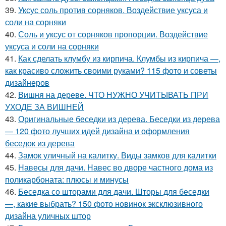
39.
Уксус соль против сорняков. Воздействие уксуса и
соли на сорняки
40.
Соль и уксус от сорняков пропорции. Воздействие
уксуса и соли на сорняки
41.
Как сделать клумбу из кирпича. Клумбы из кирпича —,
как красиво сложить своими руками? 115 фото и советы
дизайнеров
42.
Вишня на дереве. ЧТО НУЖНО УЧИТЫВАТЬ ПРИ
УХОДЕ ЗА ВИШНЕЙ
43.
Оригинальные беседки из дерева. Беседки из дерева
— 120 фото лучших идей дизайна и оформления
беседок из дерева
44.
Замок уличный на калитку. Виды замков для калитки
45.
Навесы для дачи. Навес во дворе частного дома из
поликарбоната: плюсы и минусы
46.
Беседка со шторами для дачи. Шторы для беседки
—, какие выбрать? 150 фото новинок эксклюзивного
дизайна уличных штор