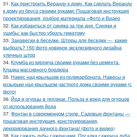
31.
Как пристроить Веранду к дому. Как сделать Веранду
к дому из бруса своими руками: Пошаговая инструкция
проектирования, подбор материала +Фото и Видео
32.
Как избавиться от синяка за три дня. Синяки и
ушибы: как быстро убрать гематому
33.
Занавески в беседке. Шторы для беседки —, какие
выбрать? 150 фото новинок эксклюзивного дизайна
уличных штор
34.
Клумба из кирпича своими руками без цемента.
Кладка массивного бордюра
35.
Навес над крыльцом из поликарбоната. Навесы и
козырьки над крыльцом частного дома своими руками (с
фото)
36.
Йод и огурцы в теплице. Польза и вред для огурцов
от использования йода
37.
Фонтан в современном стиле. Садовые фонтаны —
пошаговая инструкция, конструирования,
декорирования дачного фонтана! (фото и видео)
38.
Как сажать дубы саженцами. Посадка саженца дуба