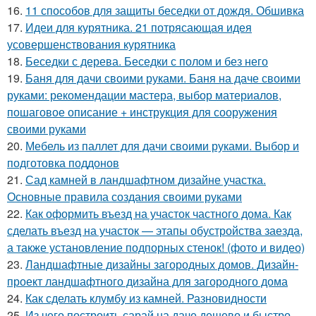
16.
11 способов для защиты беседки от дождя. Обшивка
17.
Идеи для курятника. 21 потрясающая идея
усовершенствования курятника
18.
Беседки с дерева. Беседки с полом и без него
19.
Баня для дачи своими руками. Баня на даче своими
руками: рекомендации мастера, выбор материалов,
пошаговое описание + инструкция для сооружения
своими руками
20.
Мебель из паллет для дачи своими руками. Выбор и
подготовка поддонов
21.
Сад камней в ландшафтном дизайне участка.
Основные правила создания своими руками
22.
Как оформить въезд на участок частного дома. Как
сделать въезд на участок — этапы обустройства заезда,
а также установление подпорных стенок! (фото и видео)
23.
Ландшафтные дизайны загородных домов. Дизайн-
проект ландшафтного дизайна для загородного дома
24.
Как сделать клумбу из камней. Разновидности
25.
Из чего построить сарай на даче дешево и быстро.