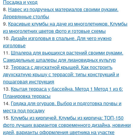
Посадка и уход
8.
Навес из подручных материалов своими руками.
Деревянные столбы
9.
Красивые клумбы на даче из многолетников. Клумбы
из многолетних цветов фото и готовые схемы
10.
Дизайн изголовья в спальне. Для чего нужно
изголовье
11.
Шпалера для вьющихся растений своими руками.
Самодельные шпалеры для лиановидных культур
12.
Терраса с двускатной крышей. Как построить
двухскатную крышу с террасой: типы конструкций и
пошаговая инструкция
13.
Крытая терраса у бассейна. Метод 1 Метод 1 из 6:
Планировка террасы
14.
Грядка для огурцов. Выбор и подготовка почвы и
места под посадку
15.
Клумбы из кирпичей. Клумбы из кирпича: ТОП-150
фото лучших вариантов современного дизайна, новинки
идей, варианты оформления цветника на участке