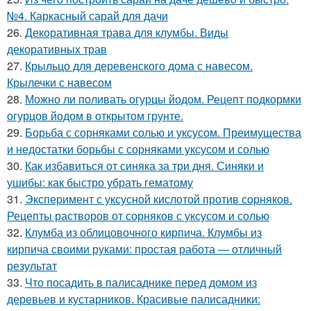
№4. Каркасный сарай для дачи
26.
Декоративная трава для клумбы. Виды
декоративных трав
27.
Крыльцо для деревенского дома с навесом.
Крылечки с навесом
28.
Можно ли поливать огурцы йодом. Рецепт подкормки
огурцов йодом в открытом грунте.
29.
Борьба с сорняками солью и уксусом. Преимущества
и недостатки борьбы с сорняками уксусом и солью
30.
Как избавиться от синяка за три дня. Синяки и
ушибы: как быстро убрать гематому
31.
Эксперимент с уксусной кислотой против сорняков.
Рецепты растворов от сорняков с уксусом и солью
32.
Клумба из облицовочного кирпича. Клумбы из
кирпича своими руками: простая работа — отличный
результат
33.
Что посадить в палисаднике перед домом из
деревьев и кустарников. Красивые палисадники: