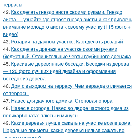
террасы
42.
Как сделать гнездо аиста своими руками. Гнездо
аиста — узнайте где строят гнезда аисты и как привлечь
внимание молодого аиста к своему участку (115 фото +
видео)
43.
Розарии на дачном участке. Как сделать розарий
44.
Как сделать дренаж на участке своими руками
бюджетный. Отличительные черты глубинного дренажа
45.
Красивые деревянные беседки. Беседки из дерева
— 120 фото лучших идей дизайна и оформления
беседок из дерева
46.
Дом с выходом на террасу. Чем веранда отличается
от террасы
47.
Навес для дачного домика. Стеновая опора
48.
Навес в огороде. Навес во дворе частного дома из
поликарбоната: плюсы и минусы
49.
Какие деревья лучше сажать на участке возле дома.
Народные приметы: какие деревья нельзя сажать во
дворе и почему?