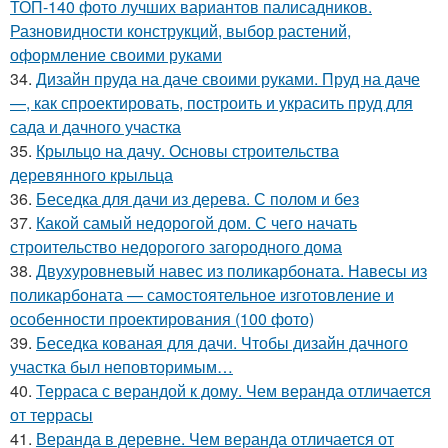
ТОП-140 фото лучших вариантов палисадников.
Разновидности конструкций, выбор растений,
оформление своими руками
34.
Дизайн пруда на даче своими руками. Пруд на даче
—, как спроектировать, построить и украсить пруд для
сада и дачного участка
35.
Крыльцо на дачу. Основы строительства
деревянного крыльца
36.
Беседка для дачи из дерева. С полом и без
37.
Какой самый недорогой дом. С чего начать
строительство недорогого загородного дома
38.
Двухуровневый навес из поликарбоната. Навесы из
поликарбоната — самостоятельное изготовление и
особенности проектирования (100 фото)
39.
Беседка кованая для дачи. Чтобы дизайн дачного
участка был неповторимым…
40.
Терраса с верандой к дому. Чем веранда отличается
от террасы
41.
Веранда в деревне. Чем веранда отличается от