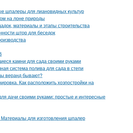
ые шпалеры для лиановидных культур
дом на лоне природы
щадок, материалы и этапы строительства
нности штор для беседок
роизводства
В
иеся камни для сада своими руками
ная система полива для сада в степи
иды веранд бывают?
нировка. Как расположить хозпостройки на
для дачи своими руками: простые и интересные
 Материалы для изготовления шпалер