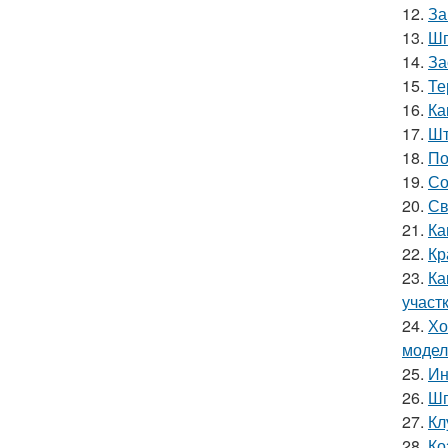
12.
За
13.
Шп
14.
За
15.
Те
16.
Ка
17.
Шт
18.
По
19.
Со
20.
Св
21.
Ка
22.
Кр
23.
Ка
участ
24.
Хо
модел
25.
Ин
26.
Шп
27.
Кл
28.
Ко