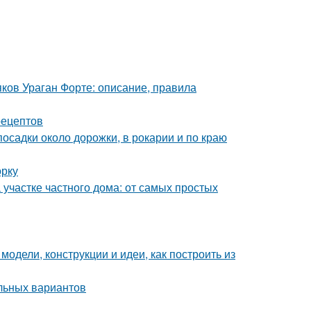
яков Ураган Форте: описание, правила
рецептов
осадки около дорожки, в рокарии и по краю
орку
 участке частного дома: от самых простых
одели, конструкции и идеи, как построить из
альных вариантов