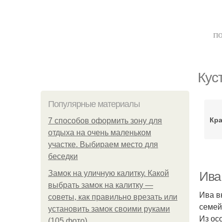
по
Кус
Популярные материалы
Кр
7 способов оформить зону для
отдыха на очень маленьком
участке. Выбираем место для
беседки
Замок на уличную калитку. Какой
Ива 
выбрать замок на калитку —
Ива в
советы, как правильно врезать или
семей
установить замок своими руками
Из ос
(105 фото)