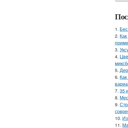
Пос
1.
Бес
2.
Как
приме
3.
Укс
4.
Цве
миксб
5.
Дер
6.
Как
вариа
7.
35 
8.
Мес
9.
Стр
совре
10.
Из
11.
Ма