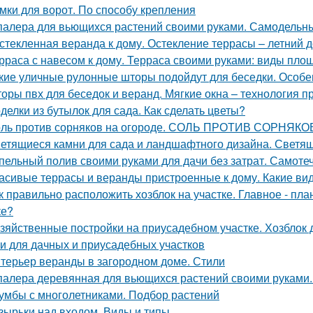
мки для ворот. По способу крепления
алера для вьющихся растений своими руками. Самодельн
стекленная веранда к дому. Остекление террасы – летний 
рраса с навесом к дому. Терраса своими руками: виды пло
кие уличные рулонные шторы подойдут для беседки. Особе
оры пвх для беседок и веранд. Мягкие окна – технология п
делки из бутылок для сада. Как сделать цветы?
ль против сорняков на огороде. СОЛЬ ПРОТИВ СОРНЯКО
етящиеся камни для сада и ландшафтного дизайна. Светящ
пельный полив своими руками для дачи без затрат. Самотеч
асивые террасы и веранды пристроенные к дому. Какие в
к правильно расположить хозблок на участке. Главное - пла
ке?
зяйственные постройки на приусадебном участке. Хозблок 
и для дачных и приусадебных участков
терьер веранды в загородном доме. Стили
алера деревянная для вьющихся растений своими руками.
умбы с многолетниками. Подбор растений
зырьки над входом. Виды и типы