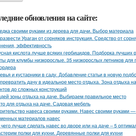
ледние обновления на сайте:
едка своими руками из дерева для дачи. Выбор материала
 развести Ураган от сорняков инструкция. Средство от сорн
нения, эффективность
усная кислота лучше всяких гербицидов. Подборка лучших 
ты для клумбы низкорослые. 35 низкорослых летников для п
ордера
евья и кустарники в саду. Добавление статьи в новую подб
 превратить дачу в идеальное место отдыха. Зона отдыха на
нтов до сложных конструкций
идей зоны отдыха на даче. Выбираем правильное место
то для отдыха на даче. Садовая мебель
оительство навеса своими руками. Навес своими руками — м
менных материалов навес
 чего лучше сделать навес во дворе или на даче – 5 оптим
стерим полки для кухни. Деревянные полки для кухни