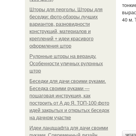
тонки
Шторы для перголы. Шторы для
вырас
беседки: фото-обзоры лучших
40 м.
вариантов, разновидности
конструкций, материалов и
креплений + идеи красивого
оформления штор
Рулонные шторы на веранду.
Особенности уличных рулонных
штор
Беседки для дачи своими руками.
Беседка своими руками —
пошаговая инструкция, как
построить от А до Я. ТОП-100 фото
идей закрытых и открытых беседок
на дачном участке
Идеи ландшафта для дачи своими
руками. Современный дизайн
читат