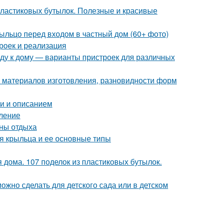
 пластиковых бутылок. Полезные и красивые
рыльцо перед входом в частный дом (60+ фото)
роек и реализация
нду к дому — варианты пристроек для различных
р материалов изготовления, разновидности форм
и и описанием
пление
оны отдыха
ия крыльца и ее основные типы
 дома. 107 поделок из пластиковых бутылок.
можно сделать для детского сада или в детском