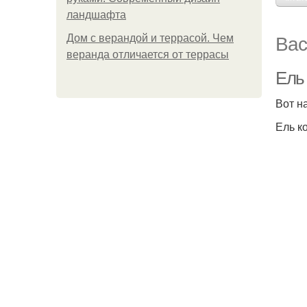
ландшафта
Вас
Дом с верандой и террасой. Чем
веранда отличается от террасы
Ель 
Вот н
Ель к