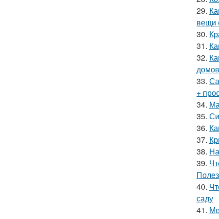
29.
Ка
вещи 
30.
Кр
31.
Ка
32.
Ка
домов
33.
Са
+ про
34.
Ма
35.
Си
36.
Ка
37.
Кр
38.
На
39.
Чт
Полез
40.
Чт
саду
41.
Ме