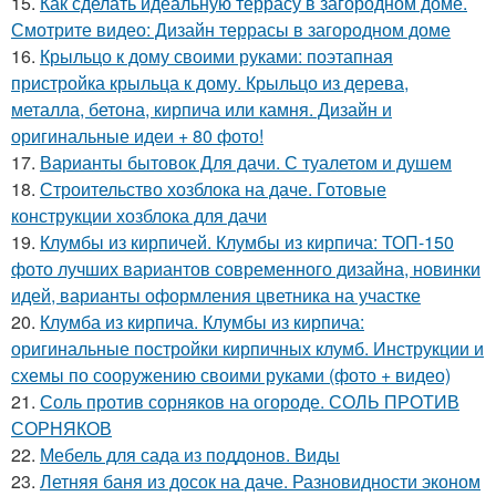
15.
Как сделать идеальную террасу в загородном доме.
Смотрите видео: Дизайн террасы в загородном доме
16.
Крыльцо к дому своими руками: поэтапная
пристройка крыльца к дому. Крыльцо из дерева,
металла, бетона, кирпича или камня. Дизайн и
оригинальные идеи + 80 фото!
17.
Варианты бытовок Для дачи. С туалетом и душем
18.
Строительство хозблока на даче. Готовые
конструкции хозблока для дачи
19.
Клумбы из кирпичей. Клумбы из кирпича: ТОП-150
фото лучших вариантов современного дизайна, новинки
идей, варианты оформления цветника на участке
20.
Клумба из кирпича. Клумбы из кирпича:
оригинальные постройки кирпичных клумб. Инструкции и
схемы по сооружению своими руками (фото + видео)
21.
Соль против сорняков на огороде. СОЛЬ ПРОТИВ
СОРНЯКОВ
22.
Мебель для сада из поддонов. Виды
23.
Летняя баня из досок на даче. Разновидности эконом