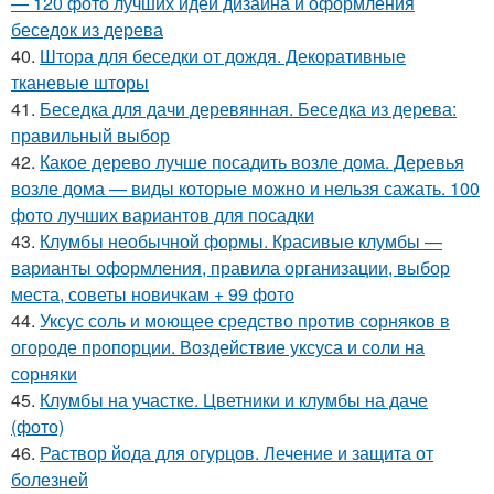
— 120 фото лучших идей дизайна и оформления
беседок из дерева
40.
Штора для беседки от дождя. Декоративные
тканевые шторы
41.
Беседка для дачи деревянная. Беседка из дерева:
правильный выбор
42.
Какое дерево лучше посадить возле дома. Деревья
возле дома — виды которые можно и нельзя сажать. 100
фото лучших вариантов для посадки
43.
Клумбы необычной формы. Красивые клумбы —
варианты оформления, правила организации, выбор
места, советы новичкам + 99 фото
44.
Уксус соль и моющее средство против сорняков в
огороде пропорции. Воздействие уксуса и соли на
сорняки
45.
Клумбы на участке. Цветники и клумбы на даче
(фото)
46.
Раствор йода для огурцов. Лечение и защита от
болезней