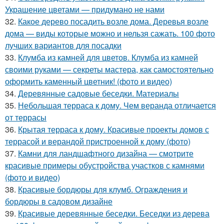
Украшение цветами — придумано не нами
32.
Какое дерево посадить возле дома. Деревья возле
дома — виды которые можно и нельзя сажать. 100 фото
лучших вариантов для посадки
33.
Клумба из камней для цветов. Клумба из камней
своими руками — секреты мастера, как самостоятельно
оформить каменный цветник! (фото и видео)
34.
Деревянные садовые беседки. Материалы
35.
Небольшая терраса к дому. Чем веранда отличается
от террасы
36.
Крытая терраса к дому. Красивые проекты домов с
террасой и верандой пристроенной к дому (фото)
37.
Камни для ландшафтного дизайна — смотрите
красивые примеры обустройства участков с камнями
(фото и видео)
38.
Красивые бордюры для клумб. Ограждения и
бордюры в садовом дизайне
39.
Красивые деревянные беседки. Беседки из дерева