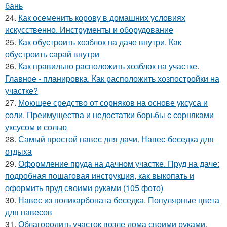
бань
24.
Как осеменить корову в домашних условиях
искусственно. Инструменты и оборудование
25.
Как обустроить хозблок на даче внутри. Как
обустроить сарай внутри
26.
Как правильно расположить хозблок на участке.
Главное - планировка. Как расположить хозпостройки на
участке?
27.
Моющее средство от сорняков на основе уксуса и
соли. Преимущества и недостатки борьбы с сорняками
уксусом и солью
28.
Самый простой навес для дачи. Навес-беседка для
отдыха
29.
Оформление пруда на дачном участке. Пруд на даче:
подробная пошаговая инструкция, как выкопать и
оформить пруд своими руками (105 фото)
30.
Навес из поликарбоната беседка. Популярные цвета
для навесов
31.
Облагородить участок возле дома своими руками.