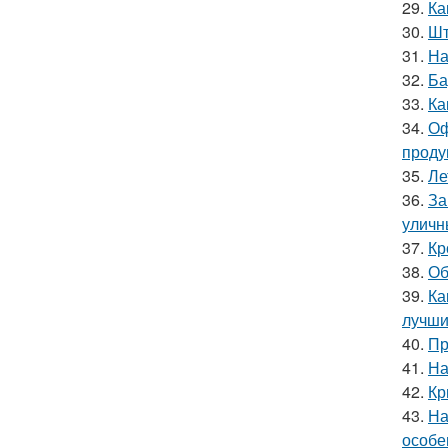
29.
Ка
30.
Шт
31.
На
32.
Ба
33.
Ка
34.
Оф
проду
35.
Ле
36.
За
уличн
37.
Кр
38.
Об
39.
Ка
лучши
40.
Пр
41.
На
42.
Кр
43.
На
особе