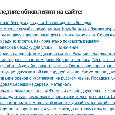
ледние обновления на сайте:
стые беседки для дачи. Разновидность беседки
рмление клумб своими руками. Клумба, как с обложки жур
ры на дачу в деревянный дом на маленькие окна. Оформле
исадник из сетки. Как правильно покрасить решётку
авески в беседку для улицы. Назначение
арий в ландшафтном дизайне схемы. Рокарий в ландшафтн
ние террасы в частном доме. Веранда, терраса, беседка — 
дшафтный дизайн дачного участка. Организация пространс
струкция двухскатной мансардной крыши. Как устроена дв
звание орехов с картинками на русском языке. Посадка и у
довая беседка из дерева. Материалы
овать в дизайне спальни. Формы и дизайн двуспальных кро
стандартные двуспальные кровати в интерьере спальни. Г
льшая кровать в маленькой комнате. Дизайн маленькой спа
едство от сорняков с уксусом. Никогда не трачу силы на пр
чный день с помощью уксусно-солевого раствора