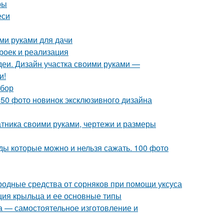
ры
еси
ми руками для дачи
роек и реализация
еи. Дизайн участка своими руками —
и!
ыбор
150 фото новинок эксклюзивного дизайна
атника своими руками, чертежи и размеры
ды которые можно и нельзя сажать. 100 фото
ародные средства от сорняков при помощи уксуса
кция крыльца и ее основные типы
а — самостоятельное изготовление и