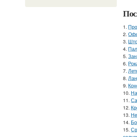
Пос
1.
Про
2.
Офо
3.
Што
4.
Пал
5.
Зан
6.
Рок
7.
Лет
8.
Лан
9.
Кон
10.
На
11.
Са
12.
Кр
13.
Не
14.
Бо
15.
Ср
солне