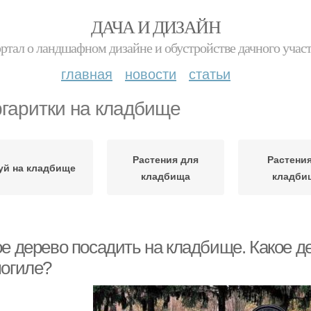
ДАЧА И ДИЗАЙН
ртал о ландшафном дизайне и обустройстве дачного учас
главная
новости
статьи
гаритки на кладбище
Растения для
Растения
уй на кладбище
кладбища
кладби
ое дерево посадить на кладбище. Какое д
могиле?