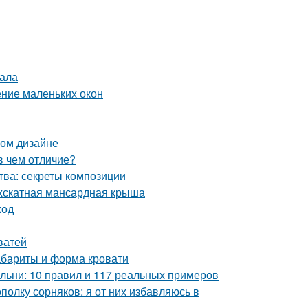
нала
ние маленьких окон
ом дизайне
в чем отличие?
тва: секреты композиции
ухскатная мансардная крыша
ход
ватей
абариты и форма кровати
льни: 10 правил и 117 реальных примеров
ополку сорняков: я от них избавляюсь в