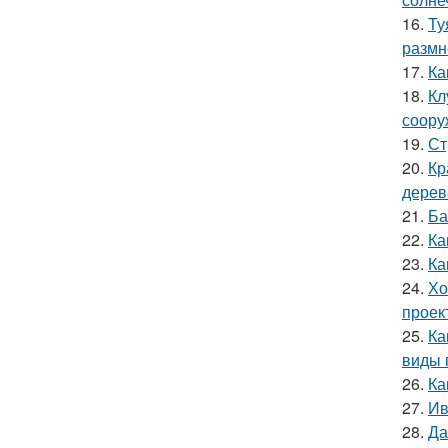
16.
Ту
размн
17.
Ка
18.
Кл
соору
19.
Ст
20.
Кр
дерев
21.
Ба
22.
Ка
23.
Ка
24.
Хо
проек
25.
Ка
виды 
26.
Ка
27.
Ив
28.
Да