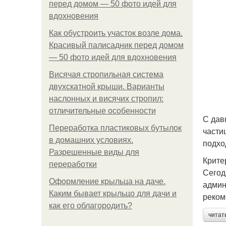
перед домом — 50 фото идей для
вдохновения
Как обустроить участок возле дома.
Красивый палисадник перед домом
— 50 фото идей для вдохновения
Висячая стропильная система
двухскатной крыши. Варианты
наслонных и висячих стропил:
отличительные особенности
С дав
Переработка пластиковых бутылок
части
в домашних условиях.
подхо
Разрешенные виды для
Крите
переработки
Сегод
Оформление крыльца на даче.
админ
Каким бывает крыльцо для дачи и
реком
как его облагородить?
читат