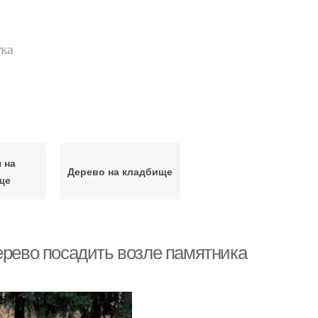
тка
 на
Дерево на кладбище
ще
ерево посадить возле памятника