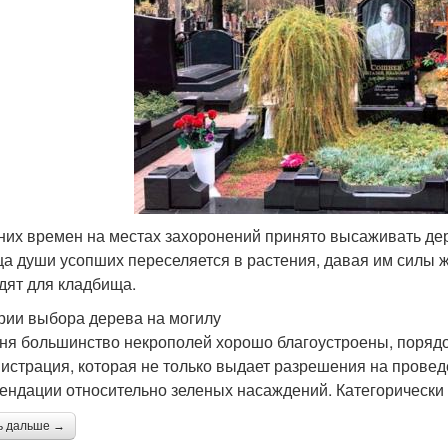
них времен на местах захоронений принято высаживать дере
ца души усопших переселяется в растения, давая им силы жи
дят для кладбища.
рии выбора дерева на могилу
ня большинство некрополей хорошо благоустроены, порядо
истрация, которая не только выдает разрешения на провед
ендации относительно зеленых насаждений. Категорически 
ь дальше →