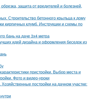
, обрезка, защита от вредителей и болезней,
ных. Строительство бетонного крыльца к дому
ки кирпичных клумб. Инструкции и схемы по
то бань на даче 3х4 метра
лучших идей дизайна и оформления беседок из
бань
бу
 характеристики пристройки. Выбор места и
ройки. Фото и видео-уроки
. Хозяйственные постройки на дачном участке:
внутри