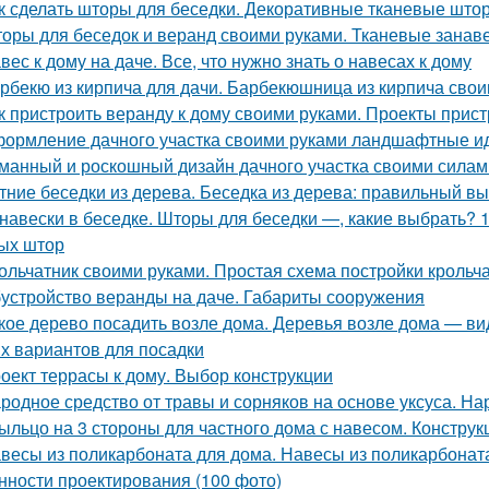
к сделать шторы для беседки. Декоративные тканевые што
оры для беседок и веранд своими руками. Тканевые занав
вес к дому на даче. Все, что нужно знать о навесах к дому
рбекю из кирпича для дачи. Барбекюшница из кирпича свои
к пристроить веранду к дому своими руками. Проекты прист
ормление дачного участка своими руками ландшафтные ид
манный и роскошный дизайн дачного участка своими силам
тние беседки из дерева. Беседка из дерева: правильный в
навески в беседке. Шторы для беседки —, какие выбрать? 
ых штор
ольчатник своими руками. Простая схема постройки крольч
устройство веранды на даче. Габариты сооружения
кое дерево посадить возле дома. Деревья возле дома — ви
х вариантов для посадки
оект террасы к дому. Выбор конструкции
родное средство от травы и сорняков на основе уксуса. Н
ыльцо на 3 стороны для частного дома с навесом. Констру
весы из поликарбоната для дома. Навесы из поликарбонат
нности проектирования (100 фото)