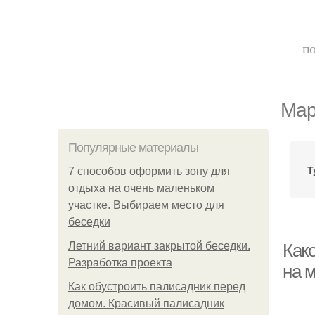
по
Мар
Популярные материалы
Т
7 способов оформить зону для
отдыха на очень маленьком
участке. Выбираем место для
беседки
Летний вариант закрытой беседки.
Как
Разработка проекта
на 
Как обустроить палисадник перед
домом. Красивый палисадник