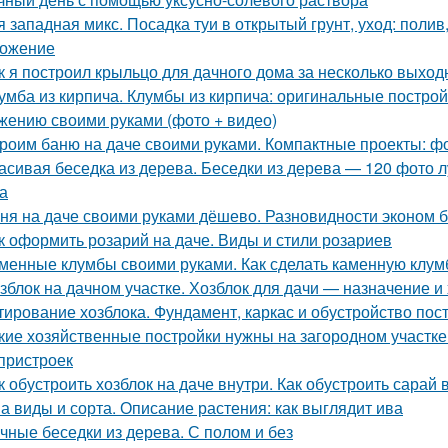
я западная микс. Посадка туи в открытый грунт, уход: полив
ожение
к я построил крыльцо для дачного дома за несколько выход
умба из кирпича. Клумбы из кирпича: оригинальные построй
жению своими руками (фото + видео)
роим баню на даче своими руками. Компактные проекты: фо
асивая беседка из дерева. Беседки из дерева — 120 фото 
а
ня на даче своими руками дёшево. Разновидности эконом 
к оформить розарий на даче. Виды и стили розариев
менные клумбы своими руками. Как сделать каменную клум
зблок на дачном участке. Хозблок для дачи — назначение и
тирование хозблока. Фундамент, каркас и обустройство пост
кие хозяйственные постройки нужны на загородном участке
пристроек
к обустроить хозблок на даче внутри. Как обустроить сарай 
а виды и сорта. Описание растения: как выглядит ива
чные беседки из дерева. С полом и без