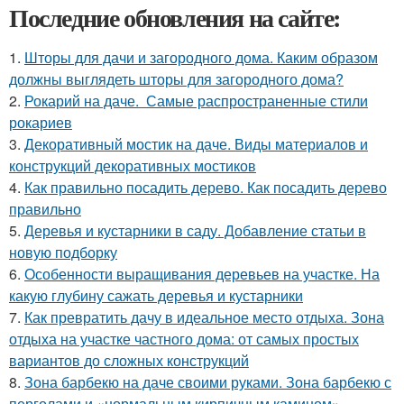
Последние обновления на сайте:
1.
Шторы для дачи и загородного дома. Каким образом
должны выглядеть шторы для загородного дома?
2.
Рокарий на даче. Самые распространенные стили
рокариев
3.
Декоративный мостик на даче. Виды материалов и
конструкций декоративных мостиков
4.
Как правильно посадить дерево. Как посадить дерево
правильно
5.
Деревья и кустарники в саду. Добавление статьи в
новую подборку
6.
Особенности выращивания деревьев на участке. На
какую глубину сажать деревья и кустарники
7.
Как превратить дачу в идеальное место отдыха. Зона
отдыха на участке частного дома: от самых простых
вариантов до сложных конструкций
8.
Зона барбекю на даче своими руками. Зона барбекю с
перголами и «нормальным кирпичным камином»