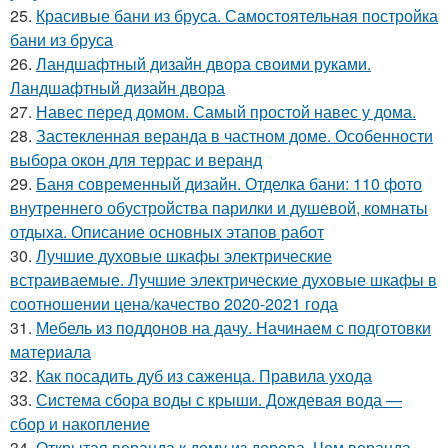
25.
Красивые бани из бруса. Самостоятельная постройка
бани из бруса
26.
Ландшафтный дизайн двора своими руками.
Ландшафтный дизайн двора
27.
Навес перед домом. Самый простой навес у дома.
28.
Застекленная веранда в частном доме. Особенности
выбора окон для террас и веранд
29.
Баня современный дизайн. Отделка бани: 110 фото
внутреннего обустройства парилки и душевой, комнаты
отдыха. Описание основных этапов работ
30.
Лучшие духовые шкафы электрические
встраиваемые. Лучшие электрические духовые шкафы в
соотношении цена/качество 2020-2021 года
31.
Мебель из поддонов на дачу. Начинаем с подготовки
материала
32.
Как посадить дуб из саженца. Правила ухода
33.
Система сбора воды с крыши. Дождевая вода —
сбор и накопление
34.
Открытая веранда к дому из дерева. Чем веранда