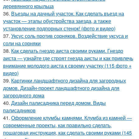
деревянного крыльца
36.
Въезды на дачный участок. Как сделать въезд на
участок — этапы обустройства заезда, а также
установление подпорных стенок! (фото и видео)
37.
Уксус соль против сорняков. Воздействие уксуса и
соли на сорняки
38.
Как сделать гнездо аиста своими руками. Гнездо
аиста — узнайте где строят гнезда аисты и как привлечь
внимание молодого аиста к своему участку (115 фото +
видео)
39.
Картинки ландшафтного дизайна для загородных
домов. Дизайн-проект ландшафтного дизайна для
загородного дома
40.
Дизайн палисадника перед домом. Виды
палисадников
41.
Оформление клумбы камнями. Клумба из камней —
современные проекты, как правильно сделать,
пошаговая инструкция, как сделать своими руками (145