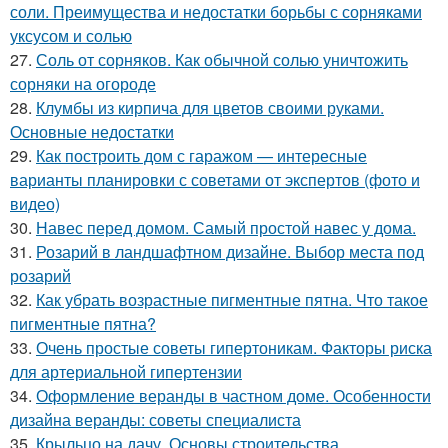
соли. Преимущества и недостатки борьбы с сорняками
уксусом и солью
27.
Соль от сорняков. Как обычной солью уничтожить
сорняки на огороде
28.
Клумбы из кирпича для цветов своими руками.
Основные недостатки
29.
Как построить дом с гаражом — интересные
варианты планировки с советами от экспертов (фото и
видео)
30.
Навес перед домом. Самый простой навес у дома.
31.
Розарий в ландшафтном дизайне. Выбор места под
розарий
32.
Как убрать возрастные пигментные пятна. Что такое
пигментные пятна?
33.
Очень простые советы гипертоникам. Факторы риска
для артериальной гипертензии
34.
Оформление веранды в частном доме. Особенности
дизайна веранды: советы специалиста
35.
Крыльцо на дачу. Основы строительства