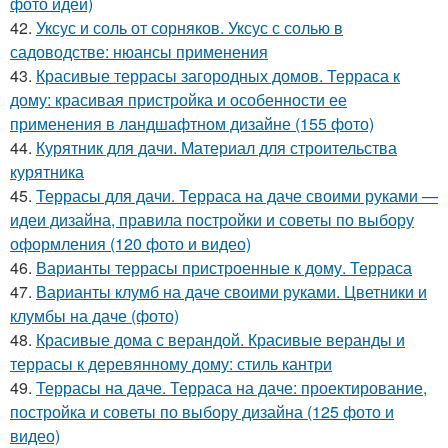
фото идей)
42.
Уксус и соль от сорняков. Уксус с солью в
садоводстве: нюансы применения
43.
Красивые террасы загородных домов. Терраса к
дому: красивая пристройка и особенности ее
применения в ландшафтном дизайне (155 фото)
44.
Курятник для дачи. Материал для строительства
курятника
45.
Террасы для дачи. Терраса на даче своими руками —
идеи дизайна, правила постройки и советы по выбору
оформления (120 фото и видео)
46.
Варианты террасы пристроенные к дому. Терраса
47.
Варианты клумб на даче своими руками. Цветники и
клумбы на даче (фото)
48.
Красивые дома с верандой. Красивые веранды и
террасы к деревянному дому: стиль кантри
49.
Террасы на даче. Терраса на даче: проектирование,
постройка и советы по выбору дизайна (125 фото и
видео)