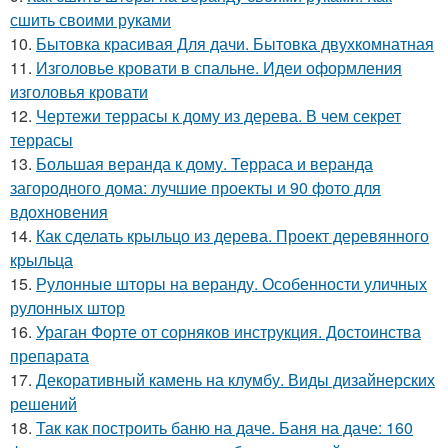
сшить своими руками
10.
Бытовка красивая Для дачи. Бытовка двухкомнатная
11.
Изголовье кровати в спальне. Идеи оформления
изголовья кровати
12.
Чертежи террасы к дому из дерева. В чем секрет
террасы
13.
Большая веранда к дому. Терраса и веранда
загородного дома: лучшие проекты и 90 фото для
вдохновения
14.
Как сделать крыльцо из дерева. Проект деревянного
крыльца
15.
Рулонные шторы на веранду. Особенности уличных
рулонных штор
16.
Ураган Форте от сорняков инструкция. Достоинства
препарата
17.
Декоративный камень на клумбу. Виды дизайнерских
решений
18.
Так как построить баню на даче. Баня на даче: 160