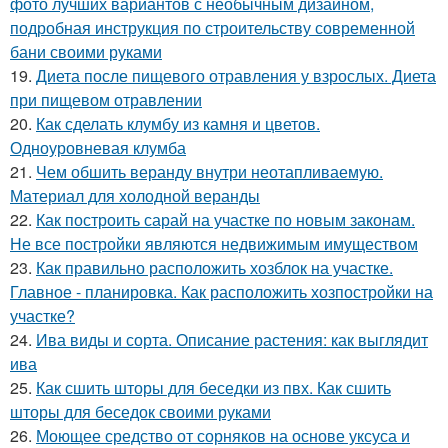
фото лучших вариантов с необычным дизайном,
подробная инструкция по строительству современной
бани своими руками
19.
Диета после пищевого отравления у взрослых. Диета
при пищевом отравлении
20.
Как сделать клумбу из камня и цветов.
Одноуровневая клумба
21.
Чем обшить веранду внутри неотапливаемую.
Материал для холодной веранды
22.
Как построить сарай на участке по новым законам.
Не все постройки являются недвижимым имуществом
23.
Как правильно расположить хозблок на участке.
Главное - планировка. Как расположить хозпостройки на
участке?
24.
Ива виды и сорта. Описание растения: как выглядит
ива
25.
Как сшить шторы для беседки из пвх. Как сшить
шторы для беседок своими руками
26.
Моющее средство от сорняков на основе уксуса и