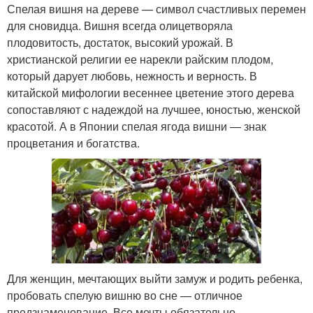
Спелая вишня на дереве — символ счастливых перемен
для сновидца. Вишня всегда олицетворяла
плодовитость, достаток, высокий урожай. В
христианской религии ее нарекли райским плодом,
который дарует любовь, нежность и верность. В
китайской мифологии весеннее цветение этого дерева
сопоставляют с надеждой на лучшее, юностью, женской
красотой. А в Японии спелая ягода вишни — знак
процветания и богатства.
Для женщин, мечтающих выйти замуж и родить ребенка,
пробовать спелую вишню во сне — отличное
предзнаменование. Все мечты обязательно