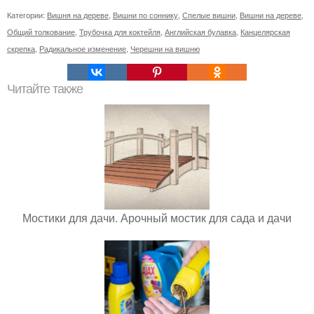
Категории:
Вишня на дереве
,
Вишни по соннику
,
Спелые вишни
,
Вишни на дереве
,
Общий толкование
,
Трубочка для коктейля
,
Английская булавка
,
Канцелярская
скрепка
,
Радикальное изменение
,
Черешни на вишню
Читайте также
Мостики для дачи. Арочный мостик для сада и дачи