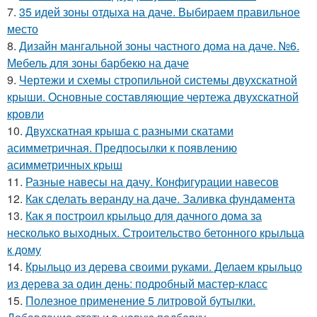
7.
35 идей зоны отдыха на даче. Выбираем правильное
место
8.
Дизайн мангальной зоны частного дома на даче. №6.
Мебель для зоны барбекю на даче
9.
Чертежи и схемы стропильной системы двухскатной
крыши. Основные составляющие чертежа двухскатной
кровли
10.
Двухскатная крыша с разными скатами
асимметричная. Предпосылки к появлению
асимметричных крыш
11.
Разные навесы на дачу. Конфигурации навесов
12.
Как сделать веранду на даче. Заливка фундамента
13.
Как я построил крыльцо для дачного дома за
несколько выходных. Строительство бетонного крыльца
к дому
14.
Крыльцо из дерева своими руками. Делаем крыльцо
из дерева за один день: подробный мастер-класс
15.
Полезное применение 5 литровой бутылки.