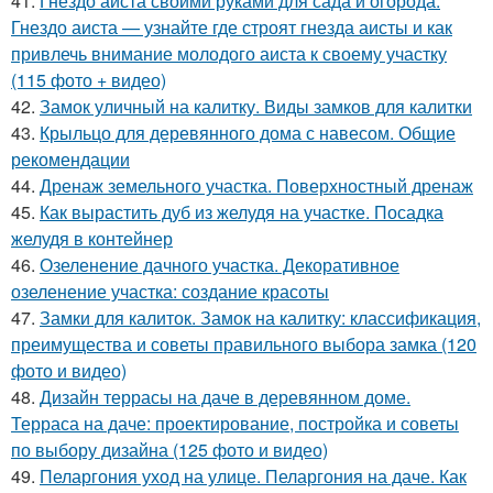
41.
Гнездо аиста своими руками для сада и огорода.
Гнездо аиста — узнайте где строят гнезда аисты и как
привлечь внимание молодого аиста к своему участку
(115 фото + видео)
42.
Замок уличный на калитку. Виды замков для калитки
43.
Крыльцо для деревянного дома с навесом. Общие
рекомендации
44.
Дренаж земельного участка. Поверхностный дренаж
45.
Как вырастить дуб из желудя на участке. Посадка
желудя в контейнер
46.
Озеленение дачного участка. Декоративное
озеленение участка: создание красоты
47.
Замки для калиток. Замок на калитку: классификация,
преимущества и советы правильного выбора замка (120
фото и видео)
48.
Дизайн террасы на даче в деревянном доме.
Терраса на даче: проектирование, постройка и советы
по выбору дизайна (125 фото и видео)
49.
Пеларгония уход на улице. Пеларгония на даче. Как