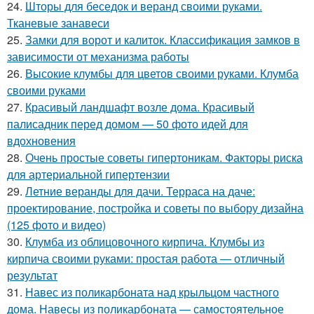
24.
Шторы для беседок и веранд своими руками.
Тканевые занавеси
25.
Замки для ворот и калиток. Классификация замков в
зависимости от механизма работы
26.
Высокие клумбы для цветов своими руками. Клумба
своими руками
27.
Красивый ландшафт возле дома. Красивый
палисадник перед домом — 50 фото идей для
вдохновения
28.
Очень простые советы гипертоникам. Факторы риска
для артериальной гипертензии
29.
Летние веранды для дачи. Терраса на даче:
проектирование, постройка и советы по выбору дизайна
(125 фото и видео)
30.
Клумба из облицовочного кирпича. Клумбы из
кирпича своими руками: простая работа — отличный
результат
31.
Навес из поликарбоната над крыльцом частного
дома. Навесы из поликарбоната — самостоятельное