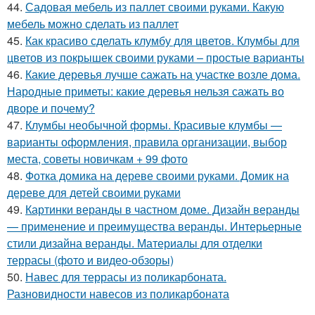
44.
Садовая мебель из паллет своими руками. Какую
мебель можно сделать из паллет
45.
Как красиво сделать клумбу для цветов. Клумбы для
цветов из покрышек своими руками – простые варианты
46.
Какие деревья лучше сажать на участке возле дома.
Народные приметы: какие деревья нельзя сажать во
дворе и почему?
47.
Клумбы необычной формы. Красивые клумбы —
варианты оформления, правила организации, выбор
места, советы новичкам + 99 фото
48.
Фотка домика на дереве своими руками. Домик на
дереве для детей своими руками
49.
Картинки веранды в частном доме. Дизайн веранды
— применение и преимущества веранды. Интерьерные
стили дизайна веранды. Материалы для отделки
террасы (фото и видео-обзоры)
50.
Навес для террасы из поликарбоната.
Разновидности навесов из поликарбоната