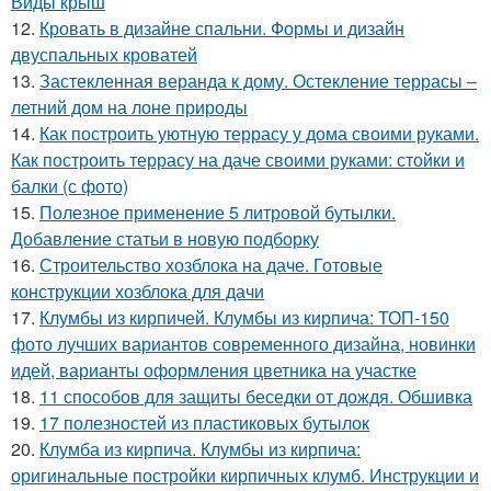
Виды крыш
12.
Кровать в дизайне спальни. Формы и дизайн
двуспальных кроватей
13.
Застекленная веранда к дому. Остекление террасы –
летний дом на лоне природы
14.
Как построить уютную террасу у дома своими руками.
Как построить террасу на даче своими руками: стойки и
балки (с фото)
15.
Полезное применение 5 литровой бутылки.
Добавление статьи в новую подборку
16.
Строительство хозблока на даче. Готовые
конструкции хозблока для дачи
17.
Клумбы из кирпичей. Клумбы из кирпича: ТОП-150
фото лучших вариантов современного дизайна, новинки
идей, варианты оформления цветника на участке
18.
11 способов для защиты беседки от дождя. Обшивка
19.
17 полезностей из пластиковых бутылок
20.
Клумба из кирпича. Клумбы из кирпича:
оригинальные постройки кирпичных клумб. Инструкции и