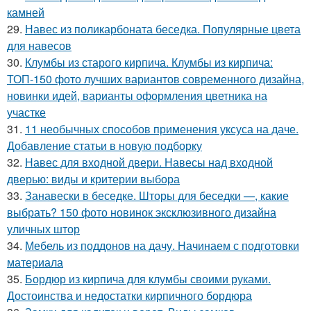
камней
29.
Навес из поликарбоната беседка. Популярные цвета
для навесов
30.
Клумбы из старого кирпича. Клумбы из кирпича:
ТОП-150 фото лучших вариантов современного дизайна,
новинки идей, варианты оформления цветника на
участке
31.
11 необычных способов применения уксуса на даче.
Добавление статьи в новую подборку
32.
Навес для входной двери. Навесы над входной
дверью: виды и критерии выбора
33.
Занавески в беседке. Шторы для беседки —, какие
выбрать? 150 фото новинок эксклюзивного дизайна
уличных штор
34.
Мебель из поддонов на дачу. Начинаем с подготовки
материала
35.
Бордюр из кирпича для клумбы своими руками.
Достоинства и недостатки кирпичного бордюра