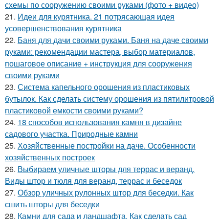
схемы по сооружению своими руками (фото + видео)
21.
Идеи для курятника. 21 потрясающая идея
усовершенствования курятника
22.
Баня для дачи своими руками. Баня на даче своими
руками: рекомендации мастера, выбор материалов,
пошаговое описание + инструкция для сооружения
своими руками
23.
Система капельного орошения из пластиковых
бутылок. Как сделать систему орошения из пятилитровой
пластиковой емкости своими руками?
24.
18 способов использования камня в дизайне
садового участка. Природные камни
25.
Хозяйственные постройки на даче. Особенности
хозяйственных построек
26.
Выбираем уличные шторы для террас и веранд.
Виды штор и тюля для веранд, террас и беседок
27.
Обзор уличных рулонных штор для беседки. Как
сшить шторы для беседки
28.
Камни для сада и ландшафта. Как сделать сад