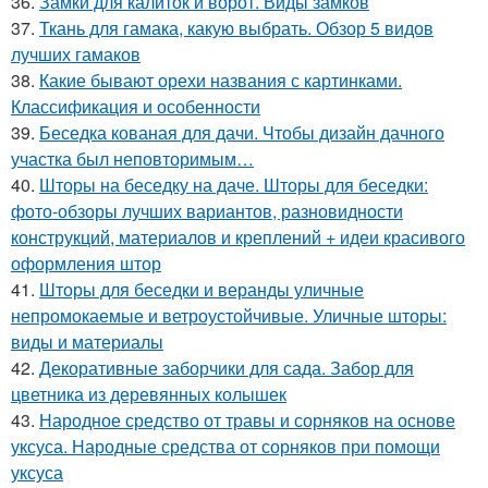
36.
Замки для калиток и ворот. Виды замков
37.
Ткань для гамака, какую выбрать. Обзор 5 видов
лучших гамаков
38.
Какие бывают орехи названия с картинками.
Классификация и особенности
39.
Беседка кованая для дачи. Чтобы дизайн дачного
участка был неповторимым…
40.
Шторы на беседку на даче. Шторы для беседки:
фото-обзоры лучших вариантов, разновидности
конструкций, материалов и креплений + идеи красивого
оформления штор
41.
Шторы для беседки и веранды уличные
непромокаемые и ветроустойчивые. Уличные шторы:
виды и материалы
42.
Декоративные заборчики для сада. Забор для
цветника из деревянных колышек
43.
Народное средство от травы и сорняков на основе
уксуса. Народные средства от сорняков при помощи
уксуса