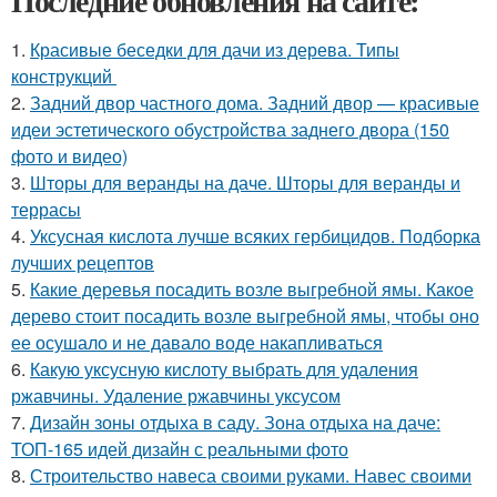
Последние обновления на сайте:
1.
Красивые беседки для дачи из дерева. Типы
конструкций
2.
Задний двор частного дома. Задний двор — красивые
идеи эстетического обустройства заднего двора (150
фото и видео)
3.
Шторы для веранды на даче. Шторы для веранды и
террасы
4.
Уксусная кислота лучше всяких гербицидов. Подборка
лучших рецептов
5.
Какие деревья посадить возле выгребной ямы. Какое
дерево стоит посадить возле выгребной ямы, чтобы оно
ее осушало и не давало воде накапливаться
6.
Какую уксусную кислоту выбрать для удаления
ржавчины. Удаление ржавчины уксусом
7.
Дизайн зоны отдыха в саду. Зона отдыха на даче:
ТОП-165 идей дизайн с реальными фото
8.
Строительство навеса своими руками. Навес своими