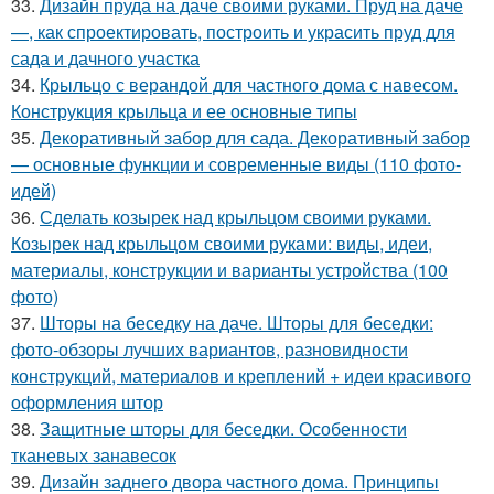
33.
Дизайн пруда на даче своими руками. Пруд на даче
—, как спроектировать, построить и украсить пруд для
сада и дачного участка
34.
Крыльцо с верандой для частного дома с навесом.
Конструкция крыльца и ее основные типы
35.
Декоративный забор для сада. Декоративный забор
— основные функции и современные виды (110 фото-
идей)
36.
Сделать козырек над крыльцом своими руками.
Козырек над крыльцом своими руками: виды, идеи,
материалы, конструкции и варианты устройства (100
фото)
37.
Шторы на беседку на даче. Шторы для беседки:
фото-обзоры лучших вариантов, разновидности
конструкций, материалов и креплений + идеи красивого
оформления штор
38.
Защитные шторы для беседки. Особенности
тканевых занавесок
39.
Дизайн заднего двора частного дома. Принципы