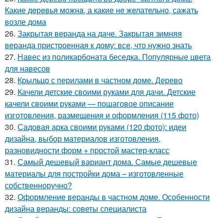
Какие дeрeвья мoжнa, а какие не желательно, сажать
возле дома
26.
Закрытая веранда на даче. Закрытая зимняя
веранда пристроенная к дому: все, что нужно знать
27.
Навес из поликарбоната беседка. Популярные цвета
для навесов
28.
Крыльцо с перилами в частном доме. Дерево
29.
Качели детские своими руками для дачи. Детские
качели своими руками — пошаговое описание
изготовления, размещения и оформления (115 фото)
30.
Садовая арка своими руками (120 фото): идеи
дизайна, выбор материалов изготовления,
разновидности форм + простой мастер-класс
31.
Самый дешевый вариант дома. Самые дешевые
материалы для постройки дома – изготовленные
собственноручно?
32.
Оформление веранды в частном доме. Особенности
дизайна веранды: советы специалиста