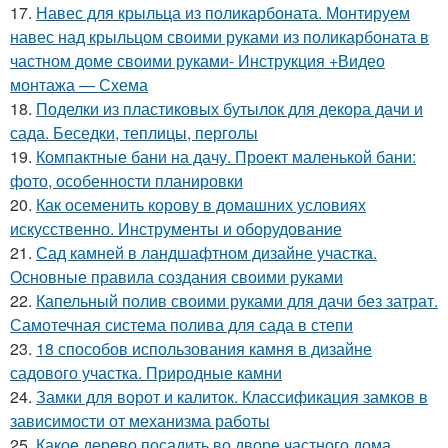
17.
Навес для крыльца из поликарбоната. Монтируем
навес над крыльцом своими руками из поликарбоната в
частном доме своими руками- Инструкция +Видео
монтажа — Схема
18.
Поделки из пластиковых бутылок для декора дачи и
сада. Беседки, теплицы, перголы
19.
Компактные бани на дачу. Проект маленькой бани:
фото, особенности планировки
20.
Как осеменить корову в домашних условиях
искусственно. Инструменты и оборудование
21.
Сад камней в ландшафтном дизайне участка.
Основные правила создания своими руками
22.
Капельный полив своими руками для дачи без затрат.
Самотечная система полива для сада в степи
23.
18 способов использования камня в дизайне
садового участка. Природные камни
24.
Замки для ворот и калиток. Классификация замков в
зависимости от механизма работы
25.
Какое дерево посадить во дворе частного дома.