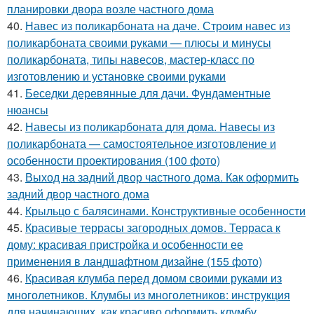
планировки двора возле частного дома
40.
Навес из поликарбоната на даче. Строим навес из
поликарбоната своими руками — плюсы и минусы
поликарбоната, типы навесов, мастер-класс по
изготовлению и установке своими руками
41.
Беседки деревянные для дачи. Фундаментные
нюансы
42.
Навесы из поликарбоната для дома. Навесы из
поликарбоната — самостоятельное изготовление и
особенности проектирования (100 фото)
43.
Выход на задний двор частного дома. Как оформить
задний двор частного дома
44.
Крыльцо с балясинами. Конструктивные особенности
45.
Красивые террасы загородных домов. Терраса к
дому: красивая пристройка и особенности ее
применения в ландшафтном дизайне (155 фото)
46.
Красивая клумба перед домом своими руками из
многолетников. Клумбы из многолетников: инструкция
для начинающих, как красиво оформить клумбу