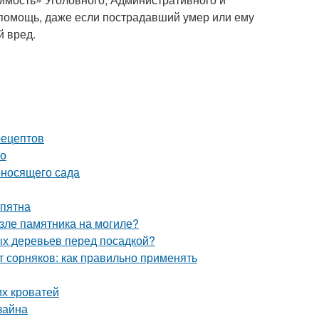
помощь, даже если пострадавший умер или ему
 вред.
рецептов
но
оносящего сада
 пятна
озле памятника на могиле?
ых деревьев перед посадкой?
т сорняков: как правильно применять
их кроватей
зайна