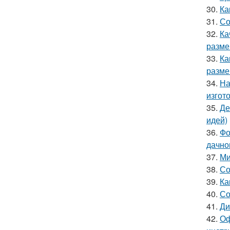
30.
Ка
31.
Со
32.
Ка
разме
33.
Ка
разме
34.
На
изгот
35.
Де
идей)
36.
Фо
дачно
37.
Ми
38.
Со
39.
Ка
40.
Со
41.
Ди
42.
Оф