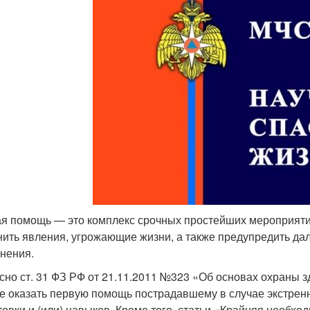
я помощь — это комплекс срочных простейших мероприятий
нить явления, угрожающие жизни, а также предупредить д
нения.
сно ст. 31 ФЗ РФ от 21.11.2011 №323 «Об основах охраны 
е оказать первую помощь пострадавшему в случае экстренн
товки и (или) навыков. Кроме того, статьи «Крайняя необхо