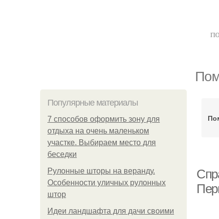
по
Пом
Популярные материалы
По
7 способов оформить зону для
отдыха на очень маленьком
участке. Выбираем место для
беседки
Рулонные шторы на веранду.
Спр
Особенности уличных рулонных
Пер
штор
Идеи ландшафта для дачи своими