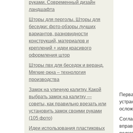
руками. Современный дизайн
ландшафта
Шторы для перголы. Шторы для
беседки: фото-обзоры лучших
вариантов, разновидности
конструкций, материалов и
креплений + идеи красивого
оформления штор
Шторы пвх для беседок и веранд.
Мягкие окна – технология
производства
Замок на уличную калитку. Какой
Перва
выбрать замок на калитку —
устра
советы, как правильно врезать или
ослож
установить замок своими руками
Согла
(105 фото)
вправ
Идеи использования пластиковых
подго