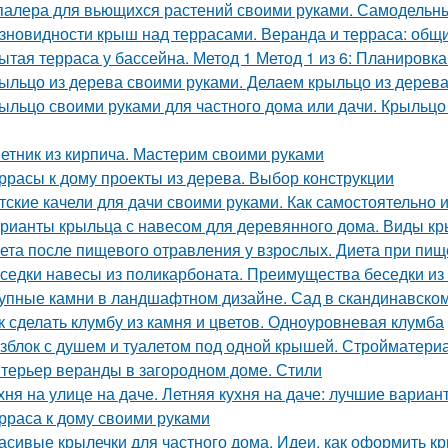
алера для вьющихся растений своими руками. Самодельн
зновидности крыш над террасами. Веранда и терраса: общ
ытая терраса у бассейна. Метод 1 Метод 1 из 6: Планировк
ыльцо из дерева своими руками. Делаем крыльцо из дерева
ыльцо своими руками для частного дома или дачи. Крыльцо
етник из кирпича. Мастерим своими руками
ррасы к дому проекты из дерева. Выбор конструкции
тские качели для дачи своими руками. Как самостоятельно 
рианты крыльца с навесом для деревянного дома. Виды к
ета после пищевого отравления у взрослых. Диета при пи
седки навесы из поликарбоната. Преимущества беседки из
упные камни в ландшафтном дизайне. Сад в скандинавском
к сделать клумбу из камня и цветов. Одноуровневая клумба
зблок с душем и туалетом под одной крышей. Стройматери
терьер веранды в загородном доме. Стили
хня на улице на даче. Летняя кухня на даче: лучшие вариан
рраса к дому своими руками
асивые крылечки для частного дома. Идеи, как оформить к