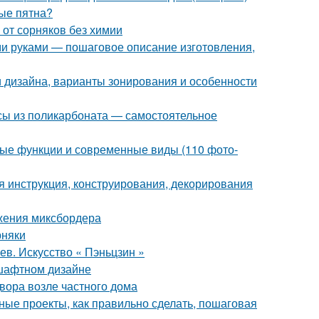
ные пятна?
 от сорняков без химии
ими руками — пошаговое описание изготовления,
деи дизайна, варианты зонирования и особенности
сы из поликарбоната — самостоятельное
ые функции и современные виды (110 фото-
 инструкция, конструирования, декорирования
жения миксбордера
рняки
в. Искусство « Пэньцзин »
шафтном дизайне
вора возле частного дома
ые проекты, как правильно сделать, пошаговая