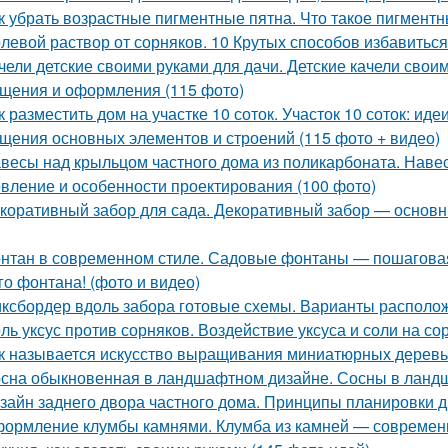
к убрать возрастные пигментные пятна. Что такое пигмент
левой раствор от сорняков. 10 Крутых способов избавиться
чели детские своими руками для дачи. Детские качели сво
щения и оформления (115 фото)
к разместить дом на участке 10 соток. Участок 10 соток: и
щения основных элементов и строений (115 фото + видео)
весы над крыльцом частного дома из поликарбоната. Наве
овление и особенности проектирования (100 фото)
коративный забор для сада. Декоративный забор — основн
нтан в современном стиле. Садовые фонтаны — пошаговая
го фонтана! (фото и видео)
ксбордер вдоль забора готовые схемы. Варианты располо
ль уксус против сорняков. Воздействие уксуса и соли на со
к называется искусство выращивания миниатюрных деревье
сна обыкновенная в ландшафтном дизайне. Сосны в ланд
зайн заднего двора частного дома. Принципы планировки д
ормление клумбы камнями. Клумба из камней — современн