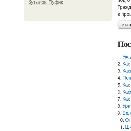
бутылок. Пуфик
Гражд
в про
читат
Пос
1.
Укс
2.
Как
3.
Как
4.
Поп
5.
Как
6.
Как
7.
Как
8.
Ура
9.
Бел
10.
Ог
11.
Шк