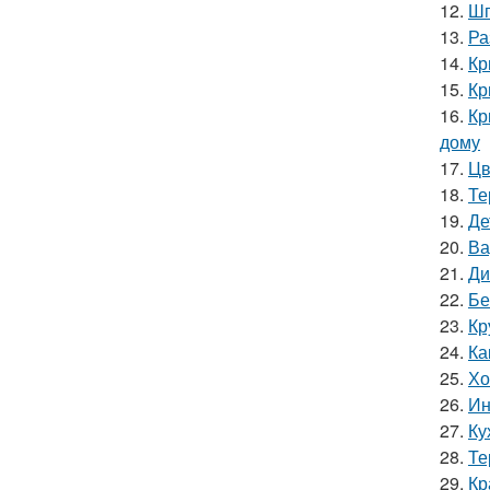
12.
Шп
13.
Ра
14.
Кр
15.
Кр
16.
Кр
дому
17.
Цв
18.
Те
19.
Де
20.
Ва
21.
Ди
22.
Бе
23.
Кр
24.
Ка
25.
Хо
26.
Ин
27.
Ку
28.
Те
29.
Кр