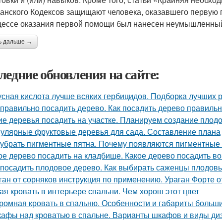
анского Кодексов защищают человека, оказавшего первую 
цессе оказания первой помощи был нанесен неумышленный
ь дальше →
ледние обновления на сайте:
усная кислота лучше всяких гербицидов. Подборка лучших 
 правильно посадить дерево. Как посадить дерево правиль
ие деревья посадить на участке. Планируем создание плод
улярные фруктовые деревья для сада. Составление плана
 убрать пигментные пятна. Почему появляются пигментные
ое дерево посадить на кладбище. Какое дерево посадить в
 посадить плодовое дерево. Как выбирать саженцы плодов
ган от сорняков инструкция по применению. Ураган Форте о
ая кровать в интерьере спальни. Чем хорош этот цвет
ромная кровать в спальню. Особенности и габариты больш
афы над кроватью в спальне. Варианты шкафов и виды ди