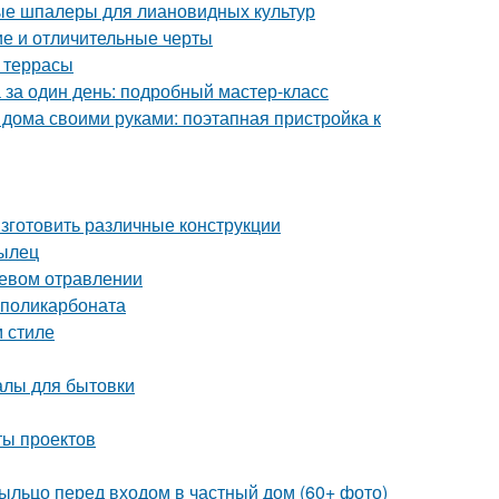
ые шпалеры для лиановидных культур
ие и отличительные черты
а террасы
 за один день: подробный мастер-класс
 дома своими руками: поэтапная пристройка к
изготовить различные конструкции
рылец
щевом отравлении
 поликарбоната
 стиле
алы для бытовки
ты проектов
рыльцо перед входом в частный дом (60+ фото)