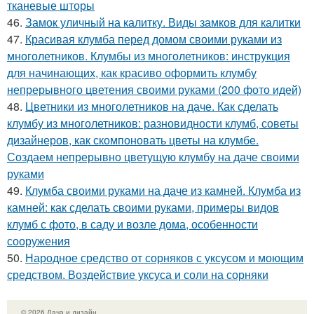
тканевые шторы
46.
Замок уличный на калитку. Виды замков для калитки
47.
Красивая клумба перед домом своими руками из
многолетников. Клумбы из многолетников: инструкция
для начинающих, как красиво оформить клумбу
непрерывного цветения своими руками (200 фото идей)
48.
Цветники из многолетников на даче. Как сделать
клумбу из многолетников: разновидности клумб, советы
дизайнеров, как скомпоновать цветы на клумбе.
Создаем непрерывно цветущую клумбу на даче своими
руками
49.
Клумба своими руками на даче из камней. Клумба из
камней: как сделать своими руками, примеры видов
клумб с фото, в саду и возле дома, особенности
сооружения
50.
Народное средство от сорняков с уксусом и моющим
средством. Воздействие уксуса и соли на сорняки
© 2026 Дача и дизайн