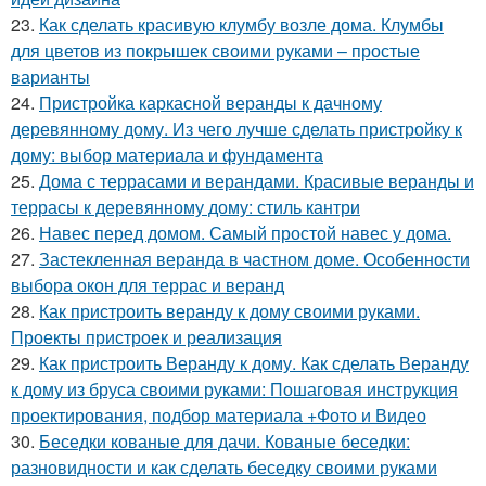
23.
Как сделать красивую клумбу возле дома. Клумбы
для цветов из покрышек своими руками – простые
варианты
24.
Пристройка каркасной веранды к дачному
деревянному дому. Из чего лучше сделать пристройку к
дому: выбор материала и фундамента
25.
Дома с террасами и верандами. Красивые веранды и
террасы к деревянному дому: стиль кантри
26.
Навес перед домом. Самый простой навес у дома.
27.
Застекленная веранда в частном доме. Особенности
выбора окон для террас и веранд
28.
Как пристроить веранду к дому своими руками.
Проекты пристроек и реализация
29.
Как пристроить Веранду к дому. Как сделать Веранду
к дому из бруса своими руками: Пошаговая инструкция
проектирования, подбор материала +Фото и Видео
30.
Беседки кованые для дачи. Кованые беседки:
разновидности и как сделать беседку своими руками