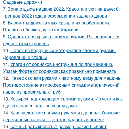
Садовые дорожки
7.
Зона отдыха на даче 2022. Красота и уют на даче: 6
трендов 2022 года в оформлении заднего двора
8.
Варианты двухскатных крыш и их особенности.
Правила сборки двускатной крыши
9.
Односкатная крыша своими руками. Разновидности
односкатных кровель
10.
Навес из подручных материалов своими руками.
Деревянные столбы
11.
Ураган от сорняков инструкция по применению.
Ураган Форте от сорняков: как правильно применять
12.
Навес своими руками к частному дому для машины.
Противостояние атмосферным силам: металлический
навес из профильных труб
13.
Козырек над крыльцом своими руками. Из чего и как
сделать навес над крыльцом дома
14.
Качели детские своими руками из дерева. Уличные
деревянные качели – детская радость в полете
15.
Как выбрать кровать? размер. Какие бывают