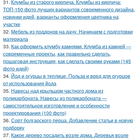
31.
Клумбы из старого кирпича. Клумбы из кирпича:
ТОП-150 фото лучших вариантов современного дизайна,
новинки идей, варианты оформления цветника на
участке
32.
Мебель из поддонов на дачу. Начинаем с подготовки
материала
33.
Как оформить клумбу камнями. Клумба из камней —
современные проекты, как правильно сделать,
пошаговая инструкция, как сделать своими руками (145
фото идей)
34.
Йод и огурцы в теплице. Польза и вред для огурцов
от использования йода
35.
Навесы над крыльцом частного дома из
поликарбоната. Навесы из поликарбоната —
самостоятельное изготовление и особенности
проектирования (100 фото)
36.
Сорт болгарского перца. Добавление статьи в новую
подборку
37.
Какое дерево посадить возле дома. Деревья возле