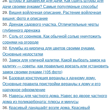
28.
Шторы и занавески для дачи. Как сшить шторы для
дачи своими руками? Самые популярные способы!
29.
Вишня войлочная описание. Растение войлочная
вишня: фото и описание
30.
Дренаж садового участка. Отличительные черты
глубинного дренажа
31.
Соль от сорняков. Как обычной солью уничтожить
сорняки на огороде
32.
Клумбы из кирпича для цветов своими руками.
Основные недостатки
33.
Замок для уличной калитки. Какой выбрать замок на
калитку — советы, как правильно врезать или установить
замок своими руками (105 фото)
34.
Базовая конструкция веранды к дачному дому.
Основные правила пристройки веранды к дому и его
наружное оформление
35.
Навесы для частного дома. Навес во дворе частного
дома из поликарбоната: плюсы и минусы
36.
Красивый ландшафт возле дома. Красивый