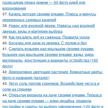
палисадник перед домом — 50 фото идей для
вдохновения
37.
Качель детская своими руками. Плюсы и минусы
деревянных садовых качелей
38.
Навес для входной двери. Навесы над входной
дверью: виды и критерии выбора
39.
Как посадить дуб из саженца. Правила ухода
40.
Беседка для дачи из дерева. С полом и без
41.
Сделать козырек над крыльцом своими руками.
Козырек над крыльцом своими руками: виды, идеи,
материалы, конструкции и варианты устройства (100
фото)
42.
Декоративно цветущие растения. Комнатные цветы:
фото и названия (каталог)
43.
Уксус соль против сорняков. Воздействие уксуса и
соли на сорняки
44.
Открытая веранда на даче своими руками. Терраса
на даче своими руками — идеи дизайна, правила
постройки и советы по выбору оформления (120 фото и