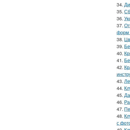
34.
Ди
35.
Сб
36.
Ук
37.
От
форм 
38.
Цв
39.
Бе
40.
Кр
41.
Бе
42.
Кр
инстр
43.
Ле
44.
Кл
45.
Да
46.
Ра
47.
Пе
48.
Кл
с фот
49.
Кл