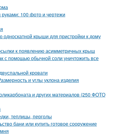
орма
и руками: 100 фото и чертежи
ья
ию односкатной крыши для пристройки к дому
осылки к появлению асимметричных крыш
Как с помощью обычной соли уничтожить все
 двуспальной кровати
Размерность и углы уклона изделия
 поликарбоната и других материалов (250 ФОТО
й
едки, теплицы, перголы
ьство бани или купить готовое сооружение
амня