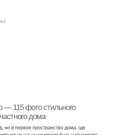
тка
о — 115 фото стильного
частного дома
 но и первое пространство дома, где
ото крыльца: ну не может быть у красивого,