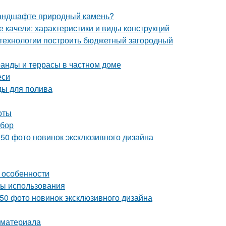
 ландшафте природный камень?
 качели: характеристики и виды конструкций
й технологии построить бюджетный загородный
анды и террасы в частном доме
еси
ды для полива
оты
ыбор
150 фото новинок эксклюзивного дизайна
 особенности
ты использования
50 фото новинок эксклюзивного дизайна
 материала