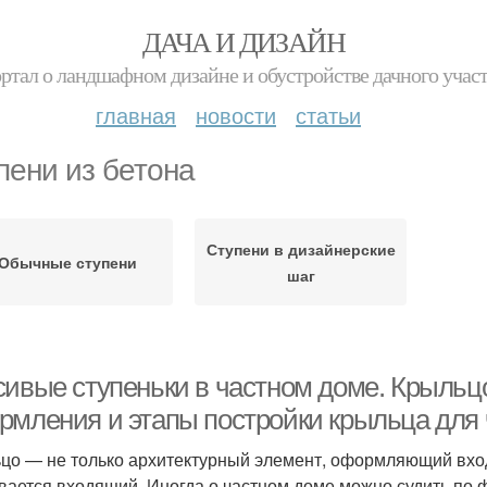
ДАЧА И ДИЗАЙН
ртал о ландшафном дизайне и обустройстве дачного учас
главная
новости
статьи
пени из бетона
Ступени в дизайнерские
Обычные ступени
шаг
сивые ступеньки в частном доме. Крыльц
рмления и этапы постройки крыльца для 
цо — не только архитектурный элемент, оформляющий вход,
вается входящий. Иногда о частном доме можно судить по ф