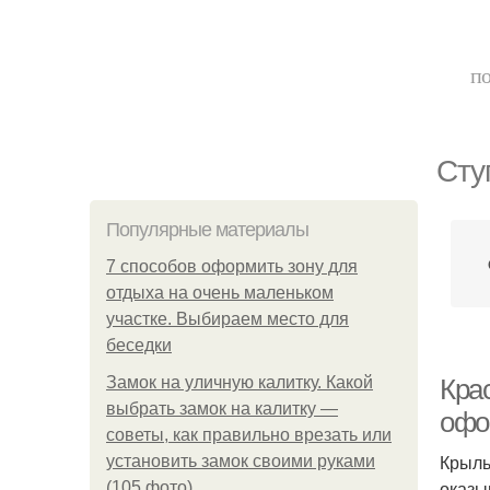
по
Сту
Популярные материалы
7 способов оформить зону для
отдыха на очень маленьком
участке. Выбираем место для
беседки
Замок на уличную калитку. Какой
Кра
выбрать замок на калитку —
офо
советы, как правильно врезать или
Крыль
установить замок своими руками
оказы
(105 фото)