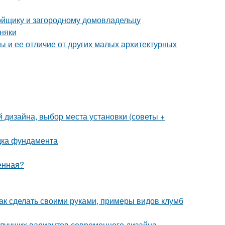
ойщику и загородному домовладельцу
рняки
ы и ее отличие от других малых архитектурных
 дизайна, выбор места установки (советы +
адка фундамента
енная?
как сделать своими руками, примеры видов клумб
 лучших вариантов современного дизайна,