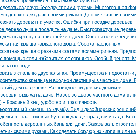
 сделать садовую беседку своими руками. Многогранная ф
ели детские для дачи своими руками. Детские качели своим
 сажать деревья на участке. Ошибки при посадке деревьев
ое дерево лучше посадить на даче. Быстрорастущие дерев
 сделать крышу на пристройке к дому. Советы по возведен
хскатная крыша каркасного дома. Сборка наслонных
хскатная крыша с разными скатами асимметричная. Предп
 с помощью соли избавиться от сорняков. Особый рецепт: 
ки на огороде
овать в спальню двуспальная. Преимущества и недостатки
роительство крыльца и входной лестницы в частном доме. 
тский дом на дереве. Разновидности детских домиков
вес для отдыха на даче. Навес во дворе частного дома из
 – Красивый вид, удобство и практичность
коративный камень на клумбу. Виды дизайнерских решени
делки из пластиковых бутылок для декора дачи и сада. Бес
обенность деревянных бань для дачи. Заказывать строител
етник своими руками. Как сделать бордюр из кирпича или к