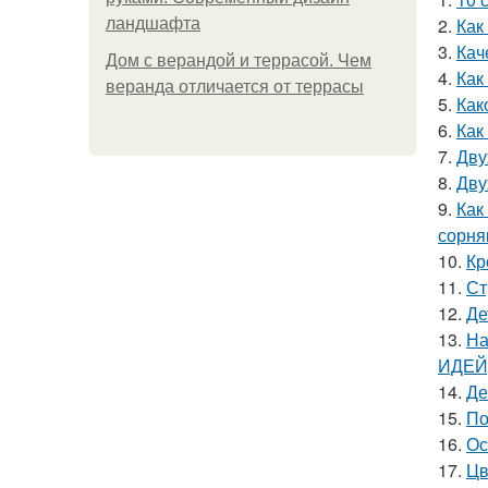
2.
Как
ландшафта
3.
Кач
Дом с верандой и террасой. Чем
4.
Как
веранда отличается от террасы
5.
Как
6.
Как
7.
Дву
8.
Дву
9.
Как
сорня
10.
Кр
11.
Ст
12.
Де
13.
На
ИДЕЙ)
14.
Де
15.
По
16.
Ос
17.
Цв