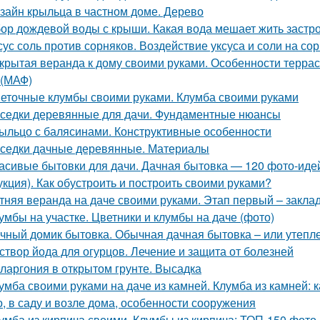
зайн крыльца в частном доме. Дерево
ор дождевой воды с крыши. Какая вода мешает жить застр
сус соль против сорняков. Воздействие уксуса и соли на со
крытая веранда к дому своими руками. Особенности террас
(МАФ)
еточные клумбы своими руками. Клумба своими руками
седки деревянные для дачи. Фундаментные нюансы
ыльцо с балясинами. Конструктивные особенности
седки дачные деревянные. Материалы
асивые бытовки для дачи. Дачная бытовка — 120 фото-идей
укция). Как обустроить и построить своими руками?
тняя веранда на даче своими руками. Этап первый – закл
умбы на участке. Цветники и клумбы на даче (фото)
чный домик бытовка. Обычная дачная бытовка – или утепл
створ йода для огурцов. Лечение и защита от болезней
ларгония в открытом грунте. Высадка
умба своими руками на даче из камней. Клумба из камней: 
о, в саду и возле дома, особенности сооружения
умба из кирпича своими. Клумбы из кирпича: ТОП-150 фото