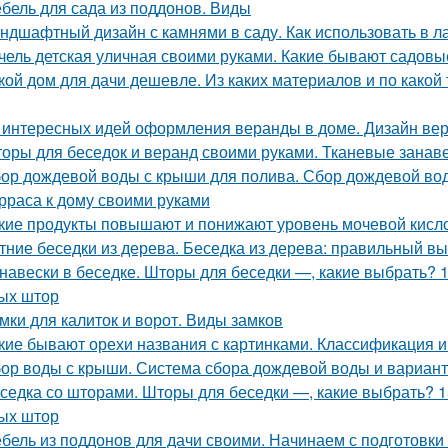
бель для сада из поддонов. Виды
ндшафтный дизайн с камнями в саду. Как использовать в
чель детская уличная своими руками. Какие бывают садовые
кой дом для дачи дешевле. Из каких материалов и по како
 интересных идей оформления веранды в доме. Дизайн вер
оры для беседок и веранд своими руками. Тканевые занав
ор дождевой воды с крыши для полива. Сбор дождевой во
рраса к дому своими руками
кие продукты повышают и понижают уровень мочевой кисл
тние беседки из дерева. Беседка из дерева: правильный в
навески в беседке. Шторы для беседки —, какие выбрать? 
ых штор
мки для калиток и ворот. Виды замков
кие бывают орехи названия с картинками. Классификация и
ор воды с крыши. Система сбора дождевой воды и вариан
седка со шторами. Шторы для беседки —, какие выбрать? 1
ых штор
бель из поддонов для дачи своими. Начинаем с подготовки