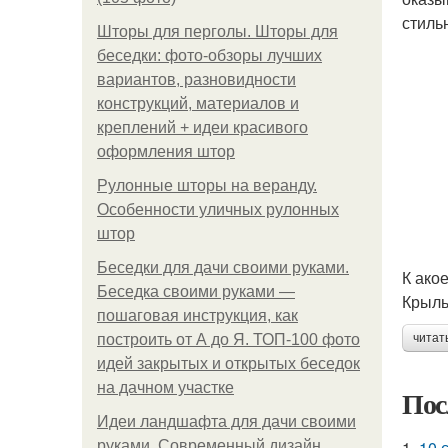
стиль
Шторы для перголы. Шторы для
беседки: фото-обзоры лучших
вариантов, разновидности
конструкций, материалов и
креплений + идеи красивого
оформления штор
Рулонные шторы на веранду.
Особенности уличных рулонных
штор
Беседки для дачи своими руками.
К ако
Беседка своими руками —
Крыль
пошаговая инструкция, как
построить от А до Я. ТОП-100 фото
читат
идей закрытых и открытых беседок
на дачном участке
Пос
Идеи ландшафта для дачи своими
1.
10 
руками. Современный дизайн