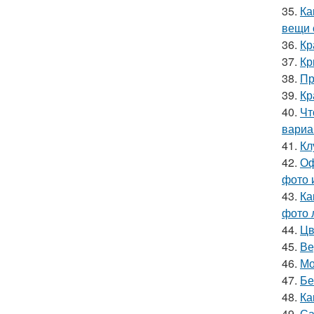
35.
Ка
вещи 
36.
Кр
37.
Кр
38.
Пр
39.
Кр
40.
Чт
вариа
41.
Кл
42.
Оф
фото 
43.
Ка
фото 
44.
Цв
45.
Ве
46.
Мо
47.
Бе
48.
Ка
49.
Са