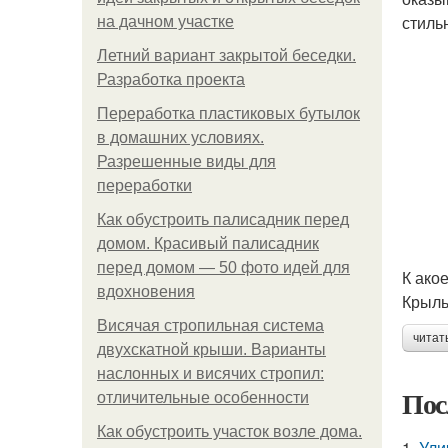
стиль
на дачном участке
Летний вариант закрытой беседки.
Разработка проекта
Переработка пластиковых бутылок
в домашних условиях.
Разрешенные виды для
переработки
Как обустроить палисадник перед
домом. Красивый палисадник
перед домом — 50 фото идей для
К ако
вдохновения
Крыль
Висячая стропильная система
читат
двухскатной крыши. Варианты
наслонных и висячих стропил:
Пос
отличительные особенности
Как обустроить участок возле дома.
1.
Ули