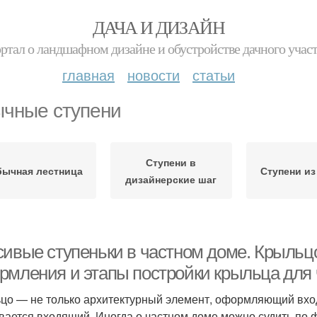
ДАЧА И ДИЗАЙН
ртал о ландшафном дизайне и обустройстве дачного учас
главная
новости
статьи
чные ступени
Ступени в
ычная лестница
Ступени из
дизайнерские шаг
сивые ступеньки в частном доме. Крыльц
рмления и этапы постройки крыльца для 
цо — не только архитектурный элемент, оформляющий вход,
вается входящий. Иногда о частном доме можно судить по ф