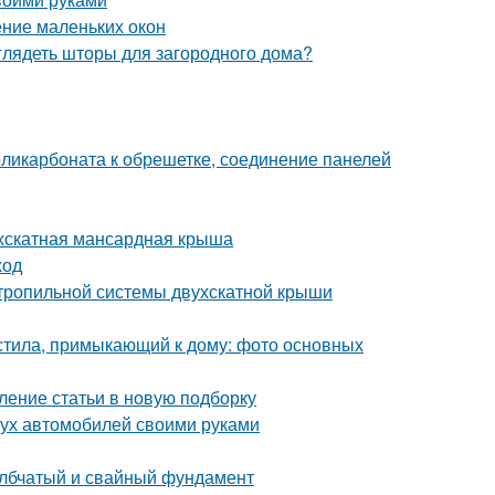
ние маленьких окон
глядеть шторы для загородного дома?
оликарбоната к обрешетке, соединение панелей
ухскатная мансардная крыша
ход
стропильной системы двухскатной крыши
астила, примыкающий к дому: фото основных
ление статьи в новую подборку
вух автомобилей своими руками
олбчатый и свайный фундамент