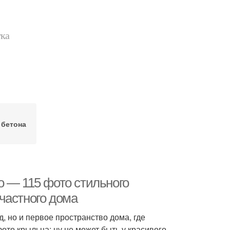
тка
 бетона
о — 115 фото стильного
частного дома
 но и первое пространство дома, где
ото крыльца: ну не может быть у красивого,