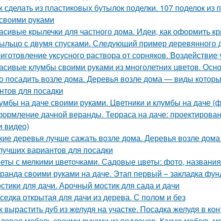
к сделать из пластиковых бутылок поделки. 107 поделок из
своими руками
асивые крылечки для частного дома. Идеи, как оформить к
ыльцо с двумя спусками. Следующий пример деревянного 
иготовление уксусного раствора от сорняков. Воздействие 
асивые клумбы своими руками из многолетних цветов. Осн
о посадить возле дома. Деревья возле дома — виды которы
нтов для посадки
умбы на даче своими руками. Цветники и клумбы на даче (ф
ормление дачной веранды. Терраса на даче: проектировани
и видео)
кие деревья лучше сажать возле дома. Деревья возле дома
лучших вариантов для посадки
еты с мелкими цветочками. Садовые цветы: фото, названия 
ранда своими руками на даче. Этап первый – закладка фу
стики для дачи. Арочный мостик для сада и дачи
седка открытая для дачи из дерева. С полом и без
к вырастить дуб из желудя на участке. Посадка желудя в ко
довая мебель своими руками из поддонов. Какую мебель мо