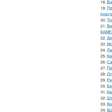
18.
Ва
19.
Пр
пласт
20.
Ту
21.
Ви
КАМЕ
22.
Де
23.
Мо
24.
Ла
25.
Ка
26.
Са
27.
Пр
28.
От
29.
Ра
30.
Бе
31.
Ка
32.
Шт
33.
Кр
34.
Ко