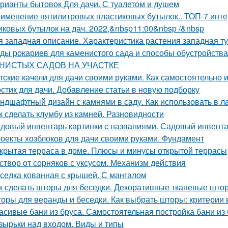
рианты бытовок Для дачи. С туалетом и душем
именение пятилитровых пластиковых бутылок.. ТОП-7 инт
иковых бутылок на дач. 2022,&nbsp11:00&nbsp /&nbsp
я западная описание. Характеристика растения западная т
ды рокариев для каменистого сада и способы обустрой
НИСТЫХ САДОВ НА УЧАСТКЕ
тские качели для дачи своими руками. Как самостоятельно 
стик для дачи. Добавление статьи в новую подборку
ндшафтный дизайн с камнями в саду. Как использовать в
к сделать клумбу из камней. Разновидности
довый инвентарь картинки с названиями. Садовый инвента
оекты хозблоков для дачи своими руками. Фундамент
крытая терраса в доме. Плюсы и минусы открытой террасы
створ от сорняков с уксусом. Механизм действия
седка кованная с крышей. С мангалом
к сделать шторы для беседки. Декоративные тканевые што
оры для веранды и беседки. Как выбрать шторы: критерии
асивые бани из бруса. Самостоятельная постройка бани из
зырьки над входом. Виды и типы