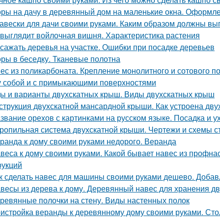
ры на дачу в деревянный дом на маленькие окна. Оформле
авески для дачи своими руками. Каким образом должны вы
 выглядит войлочная вишня. Характеристика растения
 сажать деревья на участке. Ошибки при посадке деревьев
ры в беседку. Тканевые полотна
ес из поликарбоната. Крепление монолитного и сотового п
 собой и с примыкающими поверхностями
ы и варианты двухскатных крыш. Виды двухскатных крыш
струкция двухскатной мансардной крыши. Как устроена дв
звание орехов с картинками на русском языке. Посадка и у
ропильная система двухскатной крыши. Чертежи и схемы 
ранда к дому своими руками недорого. Веранда
веса к дому своими руками. Какой бывает навес из профн
рукций
к сделать навес для машины своими руками дешево. Добав
весы из дерева к дому. Деревянный навес для хранения д
ревянные полочки на стену. Виды настенных полок
истройка веранды к деревянному дому своими руками. Ст