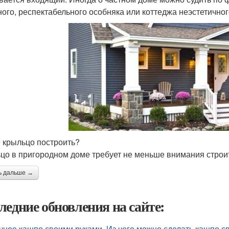
ного, респектабельного особняка или коттеджа неэстетичног
е крыльцо построить?
цо в пригородном доме требует не меньше внимания строит
ь дальше →
ледние обновления на сайте:
чное кашпо своими руками. Из чего можно сделать кашпо с