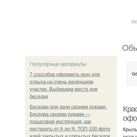
по
Обы
Популярные материалы
Об
7 способов оформить зону для
отдыха на очень маленьком
участке. Выбираем место для
беседки
Беседки для дачи своими руками.
Кра
Беседка своими руками —
офо
пошаговая инструкция, как
Крыль
построить от А до Я. ТОП-100 фото
оказы
идей закрытых и открытых беседок