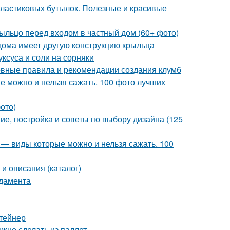
 пластиковых бутылок. Полезные и красивые
рыльцо перед входом в частный дом (60+ фото)
дома имеет другую конструкцию крыльца
уксуса и соли на сорняки
овные правила и рекомендации создания клумб
е можно и нельзя сажать. 100 фото лучших
ото)
е, постройка и советы по выбору дизайна (125
 — виды которые можно и нельзя сажать. 100
и описания (каталог)
ндамента
нтейнер
жно сделать из паллет