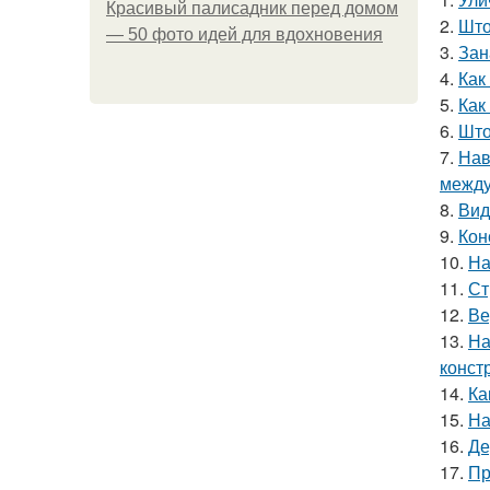
Красивый палисадник перед домом
2.
Што
— 50 фото идей для вдохновения
3.
Зан
4.
Как
5.
Как
6.
Што
7.
Нав
между
8.
Вид
9.
Кон
10.
На
11.
Ст
12.
Ве
13.
На
конст
14.
Ка
15.
На
16.
Де
17.
Пр