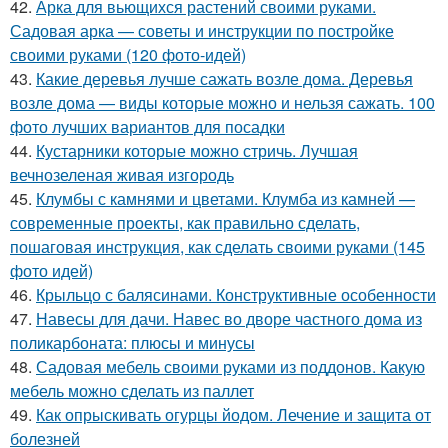
42.
Арка для вьющихся растений своими руками.
Садовая арка — советы и инструкции по постройке
своими руками (120 фото-идей)
43.
Какие деревья лучше сажать возле дома. Деревья
возле дома — виды которые можно и нельзя сажать. 100
фото лучших вариантов для посадки
44.
Кустарники которые можно стричь. Лучшая
вечнозеленая живая изгородь
45.
Клумбы с камнями и цветами. Клумба из камней —
современные проекты, как правильно сделать,
пошаговая инструкция, как сделать своими руками (145
фото идей)
46.
Крыльцо с балясинами. Конструктивные особенности
47.
Навесы для дачи. Навес во дворе частного дома из
поликарбоната: плюсы и минусы
48.
Садовая мебель своими руками из поддонов. Какую
мебель можно сделать из паллет
49.
Как опрыскивать огурцы йодом. Лечение и защита от
болезней