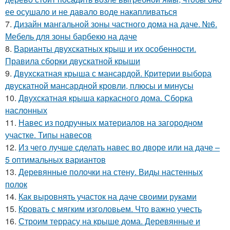
ее осушало и не давало воде накапливаться
7.
Дизайн мангальной зоны частного дома на даче. №6.
Мебель для зоны барбекю на даче
8.
Варианты двухскатных крыш и их особенности.
Правила сборки двускатной крыши
9.
Двухскатная крыша с мансардой. Критерии выбора
двускатной мансардной кровли, плюсы и минусы
10.
Двухскатная крыша каркасного дома. Сборка
наслонных
11.
Навес из подручных материалов на загородном
участке. Типы навесов
12.
Из чего лучше сделать навес во дворе или на даче –
5 оптимальных вариантов
13.
Деревянные полочки на стену. Виды настенных
полок
14.
Как выровнять участок на даче своими руками
15.
Кровать с мягким изголовьем. Что важно учесть
16.
Строим террасу на крыше дома. Деревянные и