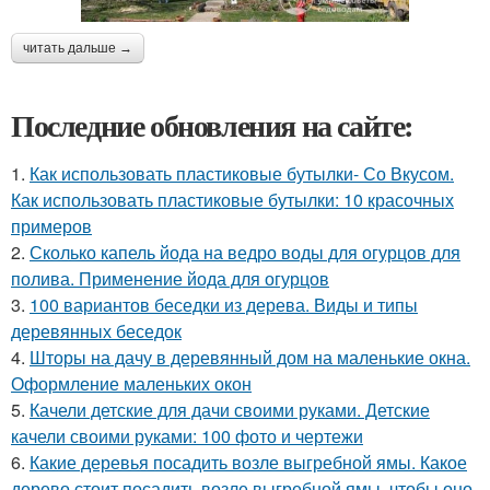
читать дальше →
Последние обновления на сайте:
1.
Как использовать пластиковые бутылки- Со Вкусом.
Как использовать пластиковые бутылки: 10 красочных
примеров
2.
Сколько капель йода на ведро воды для огурцов для
полива. Применение йода для огурцов
3.
100 вариантов беседки из дерева. Виды и типы
деревянных беседок
4.
Шторы на дачу в деревянный дом на маленькие окна.
Оформление маленьких окон
5.
Качели детские для дачи своими руками. Детские
качели своими руками: 100 фото и чертежи
6.
Какие деревья посадить возле выгребной ямы. Какое
дерево стоит посадить возле выгребной ямы, чтобы оно