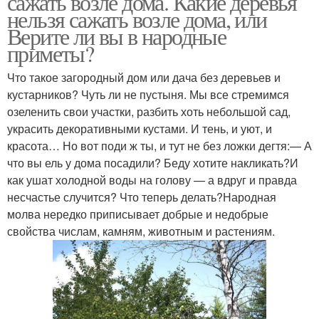
сажать возле дома. Какие деревья
нельзя сажать возле дома, или
Верите ли вы в народные
приметы?
Что такое загородный дом или дача без деревьев и
кустарников? Чуть ли не пустыня. Мы все стремимся
озеленить свои участки, разбить хоть небольшой сад,
украсить декоративными кустами. И тень, и уют, и
красота… Но вот поди ж ты, и тут не без ложки дегтя:— А
что вы ель у дома посадили? Беду хотите накликать?И
как ушат холодной воды на голову — а вдруг и правда
несчастье случится? Что теперь делать?Народная
молва нередко приписывает добрые и недобрые
свойства числам, камням, животным и растениям.