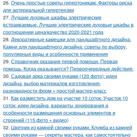
26.
Очень простые советы гипертоникам. Факторы риска
для артериальной гипертензии
27.
Лучшие духовые шкафы электрические
встраиваемые. Лучшие электрические духовые шкафы в
соотношении цена/качество 2020-2021 года
28.
Декоративные камешки для ландшафтного дизайна.
Камни для ландшафтного дизайна: советы по выбору,
популярные виды и особенности применения
29.
Справочник оказания первой помощи. Первая
помощь. Когда оказывается? Первоочередные действия.
30.
Садовая арка своими руками (120 фото): идеи
дизайна, выбор материалов изготовления,
разновидности форм + простой мастер-класс
31.
Как разместить дом на участке 10 соток. Участок 10
соток: идеи дизайна, варианты зонирования и
особенности размещения основных элементов и
строений (115 фото + видео)
32.
Цветник из камней своими руками. Клумба из камней
своими руками — секреты мастера, как самостоятельно