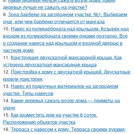
деревья лучше не сажать на участке?
9.
Зона барбекю на загородном участке. №1. Выбираем
очаг, или чем барбекю отличается от мангала
10.
Навес из поликарбоната над крыльцом. Козырек над
входом из поликарбоната своими руками поэтапно. Все
о создании навеса над крыльцом и входной дверью в
частном доме
11.
Конструкция двухскатной мансардной крыши. Как
устроена двухскатная мансардная крыша
12.
Пристройка к дому с двускатной крышей. Двускатные
кровли пристроек
13.
Навес из подручных материалов на загородном
участке. Типы навесов
14.
Какие деревья сажать возле дома — приметы на
удачу
15.
Как разместить дом на участке 6 соток.
Расположение объектов участка
16.
Терраса с навесом к дому. Терраса своими руками: