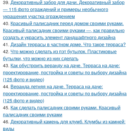
39.
Декоративный забор для дачи. Декоративный забор
— 115 фото ограждений и примеры необычного
украшения участка ограждением
40.
Красивый палисадник перед домом своими руками.
Красивый палисадник своими руками —, как правильно
создать и украсить элемент ландшафтного дизайна
41.
Дизайн террасы в частном доме. Что такое терраса?
42.
Что можно сделать из пэт бутылок. Пластиковые
бутылки, что можно из них сделать
43.
Как обустроить веранду на даче. Терраса на даче:
проектирование, постройка и советы по выбору дизайна
(125 фото и видео)
44.
Веранда летняя на даче. Терраса на даче:
проектирование, постройка и советы по выбору дизайна
(125 фото и видео)
45.
Как сделать палисадник своими руками. Красивый
палисадник своими руками
46.
Декоративный камень для клумб. Клумбы из камней:
виды