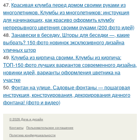
47.
Красивая клумба перед домом своими руками из
многолетников. Клумбы из многолетников: инструкция
для начинающих, как красиво оформить клумбу
непрерывного цветения своими руками (200 фото идей)
48.
Занавески в беседку. Шторы для беседки —, какие
выбрать? 150 фото новинок эксклюзивного дизайна
уличных штор
49.
Клумба из кирпича своими. Клумбы из кирпича:
ТОП-150 фото лучших вариантов современного дизайна,
новинки идей, варианты оформления цветника на
участке
50.
Фонтан на улице. Садовые фонтаны — пошаговая
инструкция, конструирования, декорирования дачного
фонтана! (фото и видео)
© 2026 Дача и дизайн
Контакты
Пользовательское соглашение
Политика конфидециальности