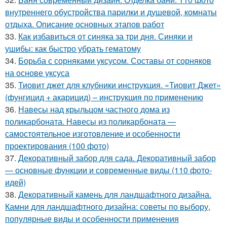
внутреннего обустройства парилки и душевой, комнаты
отдыха. Описание основных этапов работ
33.
Как избавиться от синяка за три дня. Синяки и
ушибы: как быстро убрать гематому
34.
Борьба с сорняками уксусом. Составы от сорняков
на основе уксуса
35.
Тиовит джет для клубники инструкция. «Тиовит Джет»
(фунгицид + акарицид) – инструкция по применению
36.
Навесы над крыльцом частного дома из
поликарбоната. Навесы из поликарбоната —
самостоятельное изготовление и особенности
проектирования (100 фото)
37.
Декоративный забор для сада. Декоративный забор
— основные функции и современные виды (110 фото-
идей)
38.
Декоративный камень для ландшафтного дизайна.
Камни для ландшафтного дизайна: советы по выбору,
популярные виды и особенности применения