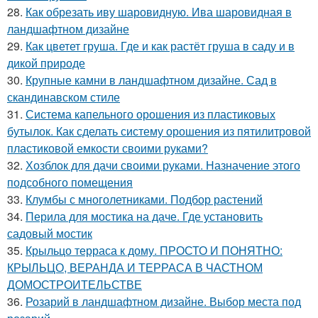
28.
Как обрезать иву шаровидную. Ива шаровидная в
ландшафтном дизайне
29.
Как цветет груша. Где и как растёт груша в саду и в
дикой природе
30.
Крупные камни в ландшафтном дизайне. Сад в
скандинавском стиле
31.
Система капельного орошения из пластиковых
бутылок. Как сделать систему орошения из пятилитровой
пластиковой емкости своими руками?
32.
Хозблок для дачи своими руками. Назначение этого
подсобного помещения
33.
Клумбы с многолетниками. Подбор растений
34.
Перила для мостика на даче. Где установить
садовый мостик
35.
Крыльцо терраса к дому. ПРОСТО И ПОНЯТНО:
КРЫЛЬЦО, ВЕРАНДА И ТЕРРАСА В ЧАСТНОМ
ДОМОСТРОИТЕЛЬСТВЕ
36.
Розарий в ландшафтном дизайне. Выбор места под