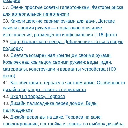
розарий
37.
Очень простые советы гипертоникам. Факторы риска
для артериальной гипертензии
38.
Качели детские своими руками для дачи. Детские
качели своими руками — пошаговое описание
изготовления, размещения и оформления (115 фото)
39.
Сорт болгарского перца. Добавление статьи в новую
подборку
40.
Сделать козырек над крыльцом своими руками.
Козырек над крыльцом своими руками: виды, идеи,
материалы, конструкции и варианты устройства (100
фото)
41.
Как обустроить террасу в частном доме. Особенности
дизайна веранды: советы специалиста
42.
Вход на террасу. Терраса
43.
Дизайн палисадника перед домом. Виды
палисадников
44.
Дизайн веранды на даче. Терраса на даче:
проектирование, постройка и советы по выбору дизайна