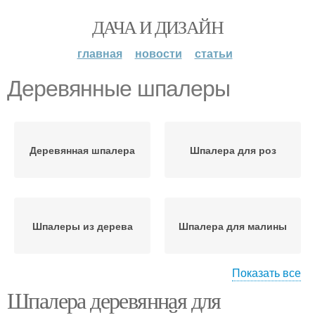
ДАЧА И ДИЗАЙН
главная
новости
статьи
Деревянные шпалеры
Деревянная шпалера
Шпалера для роз
Шпалеры из дерева
Шпалера для малины
Показать все
Шпалера деревянная для
Малины к
Двухполосные
однополосной шпалере
шпалеры