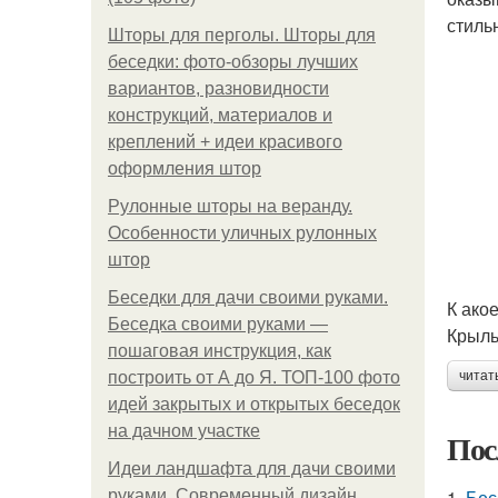
стиль
Шторы для перголы. Шторы для
беседки: фото-обзоры лучших
вариантов, разновидности
конструкций, материалов и
креплений + идеи красивого
оформления штор
Рулонные шторы на веранду.
Особенности уличных рулонных
штор
Беседки для дачи своими руками.
К ако
Беседка своими руками —
Крыль
пошаговая инструкция, как
построить от А до Я. ТОП-100 фото
читат
идей закрытых и открытых беседок
на дачном участке
Пос
Идеи ландшафта для дачи своими
1.
Бес
руками. Современный дизайн