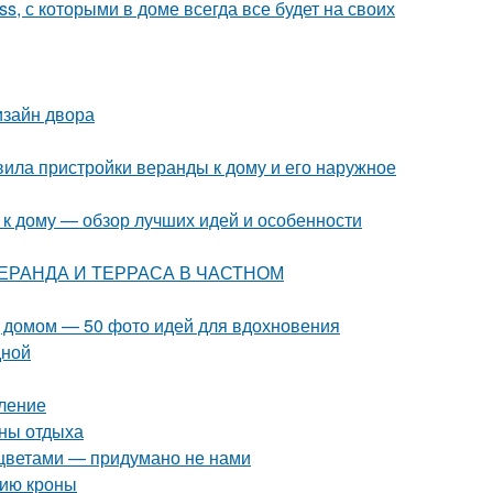
s, с которыми в доме всегда все будет на своих
зайн двора
ила пристройки веранды к дому и его наружное
 к дому — обзор лучших идей и особенности
 ВЕРАНДА И ТЕРРАСА В ЧАСТНОМ
 домом — 50 фото идей для вдохновения
дной
пление
оны отдыха
 цветами — придумано не нами
нию кроны