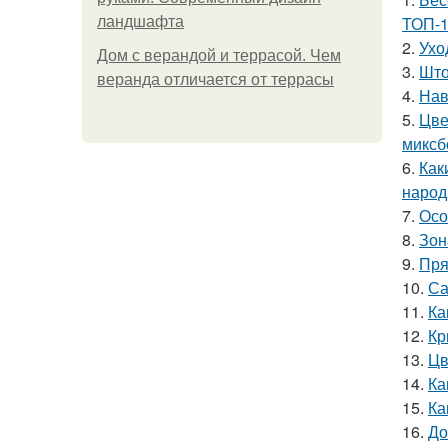
ТОП-1
ландшафта
2.
Ухо
Дом с верандой и террасой. Чем
3.
Што
веранда отличается от террасы
4.
Нав
5.
Цве
миксб
6.
Как
народ
7.
Осо
8.
Зон
9.
Пря
10.
Са
11.
Ка
12.
Кр
13.
Цв
14.
Ка
15.
Ка
16.
До