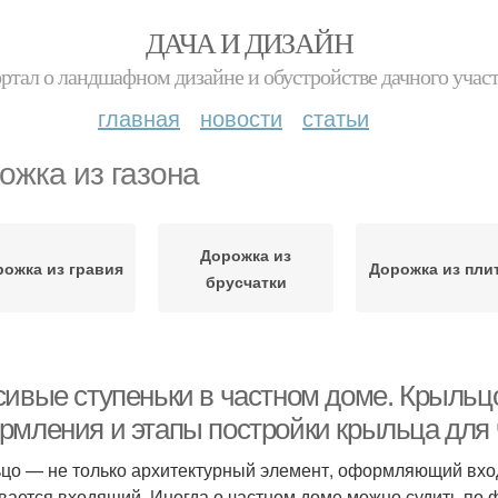
ДАЧА И ДИЗАЙН
ртал о ландшафном дизайне и обустройстве дачного учас
главная
новости
статьи
ожка из газона
Дорожка из
ожка из гравия
Дорожка из пли
брусчатки
сивые ступеньки в частном доме. Крыльц
рмления и этапы постройки крыльца для 
цо — не только архитектурный элемент, оформляющий вход,
вается входящий. Иногда о частном доме можно судить по ф