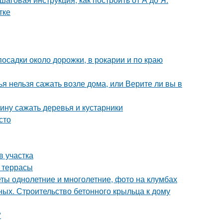
тке
осадки около дорожки, в рокарии и по краю
ья нельзя сажать возле дома, или Верите ли вы в
ину сажать деревья и кустарники
сто
в участка
а террасы
ы однолетние и многолетние, фото на клумбах
ных. Строительство бетонного крыльца к дому
?