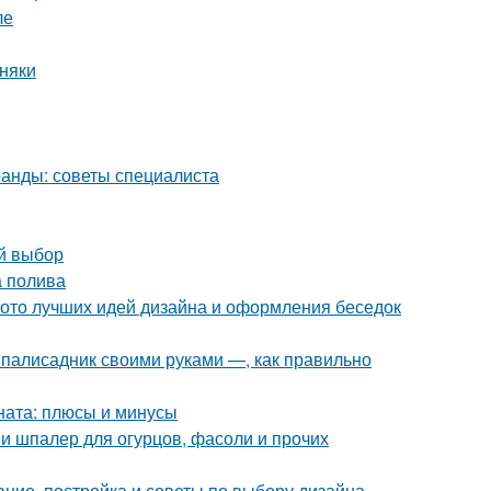
ле
рняки
ранды: советы специалиста
ый выбор
а полива
фото лучших идей дизайна и оформления беседок
палисадник своими руками —, как правильно
оната: плюсы и минусы
 шпалер для огурцов, фасоли и прочих
ание, постройка и советы по выбору дизайна