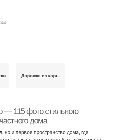
тка
тки
Дорожка из коры
о — 115 фото стильного
частного дома
 но и первое пространство дома, где
ото крыльца: ну не может быть у красивого,