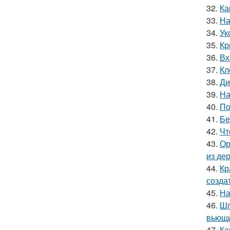
32.
Ка
33.
На
34.
Ук
35.
Кр
36.
Вх
37.
Кл
38.
Ди
39.
На
40.
По
41.
Бе
42.
Чт
43.
Ор
из де
44.
Кр
созда
45.
На
46.
Шп
вьющи
47.
Ка