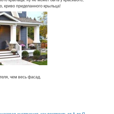
о, криво приделанного крыльца!
еля, чем весь фасад.
аговая инструкция, как построить от А до Я.