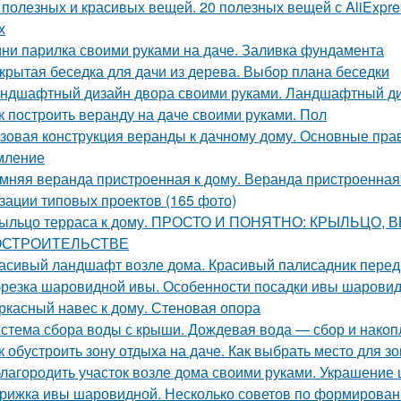
 полезных и красивых вещей. 20 полезных вещей с AliExpres
х
ни парилка своими руками на даче. Заливка фундамента
крытая беседка для дачи из дерева. Выбор плана беседки
ндшафтный дизайн двора своими руками. Ландшафтный ди
к построить веранду на даче своими руками. Пол
зовая конструкция веранды к дачному дому. Основные прав
мление
мняя веранда пристроенная к дому. Веранда пристроенная
зации типовых проектов (165 фото)
ыльцо терраса к дому. ПРОСТО И ПОНЯТНО: КРЫЛЬЦО,
СТРОИТЕЛЬСТВЕ
асивый ландшафт возле дома. Красивый палисадник перед
резка шаровидной ивы. Особенности посадки ивы шарови
ркасный навес к дому. Стеновая опора
стема сбора воды с крыши. Дождевая вода — сбор и нако
к обустроить зону отдыха на даче. Как выбрать место для з
лагородить участок возле дома своими руками. Украшение
рижка ивы шаровидной. Несколько советов по формирова