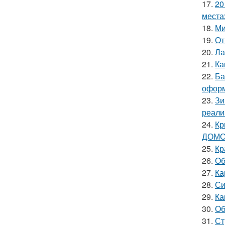
17.
20
места
18.
Ми
19.
От
20.
Ла
21.
Ка
22.
Ба
офор
23.
Зи
реали
24.
Кр
ДОМО
25.
Кр
26.
Об
27.
Ка
28.
Си
29.
Ка
30.
Об
31.
Ст