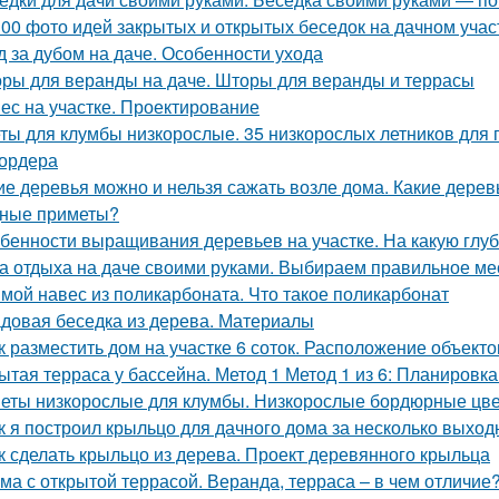
00 фото идей закрытых и открытых беседок на дачном учас
д за дубом на даче. Особенности ухода
ры для веранды на даче. Шторы для веранды и террасы
ес на участке. Проектирование
ты для клумбы низкорослые. 35 низкорослых летников для п
ордера
ие деревья можно и нельзя сажать возле дома. Какие дерев
ные приметы?
бенности выращивания деревьев на участке. На какую глуб
а отдыха на даче своими руками. Выбираем правильное ме
мой навес из поликарбоната. Что такое поликарбонат
довая беседка из дерева. Материалы
к разместить дом на участке 6 соток. Расположение объекто
ытая терраса у бассейна. Метод 1 Метод 1 из 6: Планировк
еты низкорослые для клумбы. Низкорослые бордюрные цвет
к я построил крыльцо для дачного дома за несколько выход
к сделать крыльцо из дерева. Проект деревянного крыльца
ма с открытой террасой. Веранда, терраса – в чем отличие