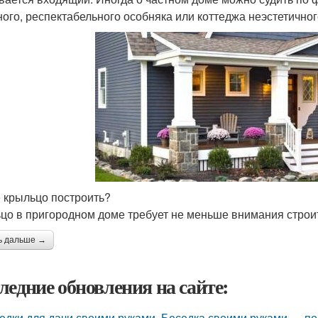
ного, респектабельного особняка или коттеджа неэстетичног
е крыльцо построить?
цо в пригородном доме требует не меньше внимания строит
ь дальше →
ледние обновления на сайте:
едки для дачи своими руками. Беседка своими руками — пош