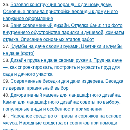
35.
Базовая конструкция веранды к дачному дому.
Основные правила пристройки веранды к дому и его
наружное оформление
36.
Баня современный дизайн. Отделка бани: 110 фото
внутреннего обустройства парилки и душевой, комнаты
отдыха. Описание основных этапов работ
37.
Клумбы на даче своими руками. Цветники и клумбы
на даче (фото)
38.
Дизайн пруда на даче своими руками. Пруд на даче
—, как спроектировать, построить и украсить пруд для
сада и дачного участка
39.
Современные беседки для дачи из дерева. Беседка
из дерева: правильный выбор
40.
Декоративный камень для ландшафтного дизайна.
Камни для ландшафтного дизайна: советы по выбору,
популярные виды и особенности применения
41.
Народное средство от травы и сорняков на основе
уксуса. Народные средства от сорняков при помощи
уксуса