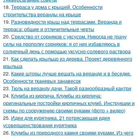
18.
Терраса у дома с крышей. Особенности
строительства веранды на крыше
19.
Разновидности крыш над террасами. Веранда и
терраса: общие и отличительные черты
20.
Средство от сорняков с уксусом. Никогда не трачу
силы на прополку сорняков: я от них избавляюсь в
солнечный день с помощью уксусно-солевого раствора
21.
Как сделать крыльцо из дерева. Проект деревянного
крыльца
22.
Какие шторы лучше вешать на веранде и в беседке.
Особенности тканевых занавесок
23.
Тюль на веранду дачи. Такой разнообразный кантри
24.
Клумба из кирпича. Клумбы из кирпича:
оригинальные постройки кирпичных клумб. Инструкции и
схемы по сооружению своими руками (фото + видео)
25.
Идеи для курятника. 21 потрясающая идея
усовершенствования курятника
26.
Клумбы из природного камня своими руками. Из чего