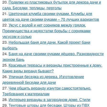
20.
Поделки из пластиковых бутылок для декора дачи и
сада. Беседки, теплицы, перголы
21.
Цветочная клумба своими руками. Клумбы для
цветов на даче своими руками – 70 лучших вариантов
22.
Уксус с водой и нет сорняков между грядок.
Преимущества и недостатки борьбы с сорняками
уксусом и солью
23.
Небольшая баня для дачи. Какой проект бани
выбрать
24.
Баня на даче своими руками дёшево. Разновидности
эконом бань
25.
Красивые террасы и веранды пристроенные к дому.
Какие виды веранд бывают?
26.
Уличная беседка из дерева. Изготовление
деревянной беседки для дачи
27.
Чем обшить веранду изнутри самостоятельно.
Требования к материалам
28.
Интерьер веранды в загородном доме. Стили
29.
Тентовые шторы для беседки. Шторы из ПВХ