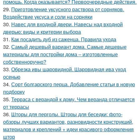
помощь. Когда оказывается? Первоочередные действия.
29.
Приготовление уксусного раствора от сорняков.
Воздействие уксуса и соли на сорняки
30.
Навес для входной двери. Навесы над входной
дверью: виды и критерии выбора
31.
Как посадить дуб из саженца. Правила ухода
32.
Самый дешевый вариант дома. Самые дешевые
материалы для постройки дома – изготовленные
собственноручно?
33.
Обрезка ивы шаровидной. Шаровидная ива уход
осенью
34.
Сорт болгарского перца. Добавление статьи в новую
подборку
35.
Терраса с верандой к дому. Чем веранда отличается
от террасы
36.
Шторы для перголы. Шторы для беседки: фото-
обзоры лучших вариантов, разновидности конструкций,
материалов и креплений + идеи красивого оформления
штор