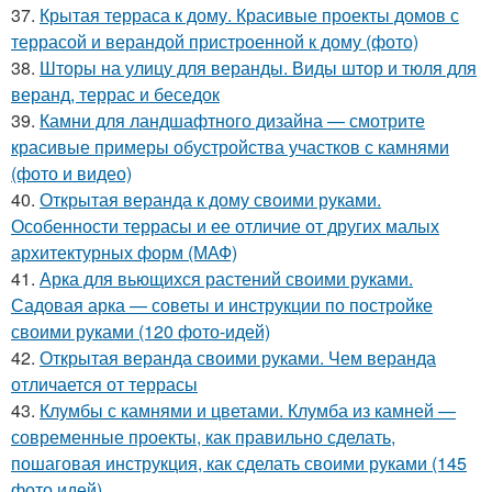
37.
Крытая терраса к дому. Красивые проекты домов с
террасой и верандой пристроенной к дому (фото)
38.
Шторы на улицу для веранды. Виды штор и тюля для
веранд, террас и беседок
39.
Камни для ландшафтного дизайна — смотрите
красивые примеры обустройства участков с камнями
(фото и видео)
40.
Открытая веранда к дому своими руками.
Особенности террасы и ее отличие от других малых
архитектурных форм (МАФ)
41.
Арка для вьющихся растений своими руками.
Садовая арка — советы и инструкции по постройке
своими руками (120 фото-идей)
42.
Открытая веранда своими руками. Чем веранда
отличается от террасы
43.
Клумбы с камнями и цветами. Клумба из камней —
современные проекты, как правильно сделать,
пошаговая инструкция, как сделать своими руками (145
фото идей)