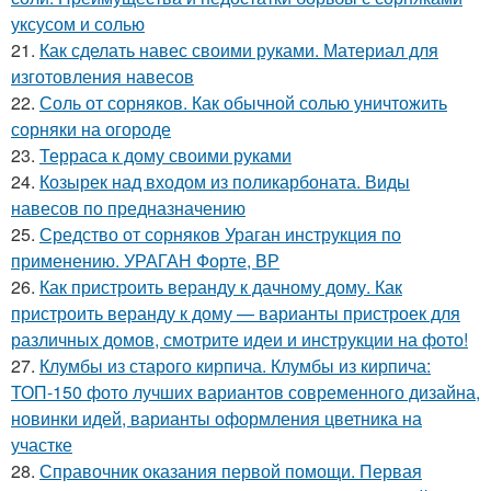
уксусом и солью
21.
Как сделать навес своими руками. Материал для
изготовления навесов
22.
Соль от сорняков. Как обычной солью уничтожить
сорняки на огороде
23.
Терраса к дому своими руками
24.
Козырек над входом из поликарбоната. Виды
навесов по предназначению
25.
Средство от сорняков Ураган инструкция по
применению. УРАГАН Форте, ВР
26.
Как пристроить веранду к дачному дому. Как
пристроить веранду к дому — варианты пристроек для
различных домов, смотрите идеи и инструкции на фото!
27.
Клумбы из старого кирпича. Клумбы из кирпича:
ТОП-150 фото лучших вариантов современного дизайна,
новинки идей, варианты оформления цветника на
участке
28.
Справочник оказания первой помощи. Первая