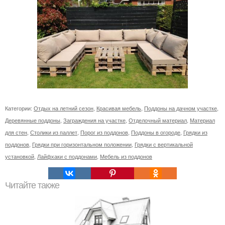
Категории:
Отдых на летний сезон
,
Красивая мебель
,
Поддоны на дачном участке
,
Деревянные поддоны
,
Заграждения на участке
,
Отделочный материал
,
Материал
для стен
,
Столики из паллет
,
Порог из поддонов
,
Поддоны в огороде
,
Грядки из
поддонов
,
Грядки при горизонтальном положении
,
Грядки с вертикальной
установкой
,
Лайфхаки с поддонами
,
Мебель из поддонов
Читайте также