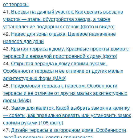
от террасы
41.
Въезды на дачный участок. Как сделать въезд на
участок — этапы обустройства заезда, а также
установление подпорных стенок! (фото и видео)
42.
Навес для зоны отдыха. Целевое назначение
навесов для дачи
43.
Крытая терраса к дому. Красивые проекты домов с
террасой и верандой пристроенной к дому (фото)
44.
Открытая веранда к дому своими руками.
Особенности террасы и ее отличие от других малых
архитектурных форм (МАФ)
45.
Придомовая терраса с навесом. Особенности
террасы и ее отличие от других малых архитектурных
форм (МАФ)
46.
Замок для калиток. Какой выбрать замок на калитку
— советы, как правильно врезать или установить замок
своими руками (105 фото)
47.
Дизайн террасы в загородном доме. Особенности
дизайна веранды: советы специалиста