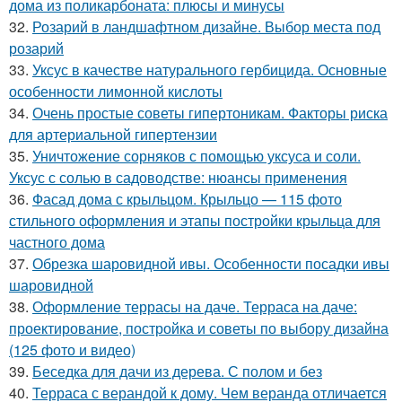
дома из поликарбоната: плюсы и минусы
32.
Розарий в ландшафтном дизайне. Выбор места под
розарий
33.
Уксус в качестве натурального гербицида. Основные
особенности лимонной кислоты
34.
Очень простые советы гипертоникам. Факторы риска
для артериальной гипертензии
35.
Уничтожение сорняков с помощью уксуса и соли.
Уксус с солью в садоводстве: нюансы применения
36.
Фасад дома с крыльцом. Крыльцо — 115 фото
стильного оформления и этапы постройки крыльца для
частного дома
37.
Обрезка шаровидной ивы. Особенности посадки ивы
шаровидной
38.
Оформление террасы на даче. Терраса на даче:
проектирование, постройка и советы по выбору дизайна
(125 фото и видео)
39.
Беседка для дачи из дерева. С полом и без
40.
Терраса с верандой к дому. Чем веранда отличается