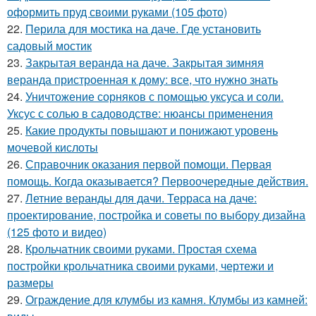
оформить пруд своими руками (105 фото)
22.
Перила для мостика на даче. Где установить
садовый мостик
23.
Закрытая веранда на даче. Закрытая зимняя
веранда пристроенная к дому: все, что нужно знать
24.
Уничтожение сорняков с помощью уксуса и соли.
Уксус с солью в садоводстве: нюансы применения
25.
Какие продукты повышают и понижают уровень
мочевой кислоты
26.
Справочник оказания первой помощи. Первая
помощь. Когда оказывается? Первоочередные действия.
27.
Летние веранды для дачи. Терраса на даче:
проектирование, постройка и советы по выбору дизайна
(125 фото и видео)
28.
Крольчатник своими руками. Простая схема
постройки крольчатника своими руками, чертежи и
размеры
29.
Ограждение для клумбы из камня. Клумбы из камней: