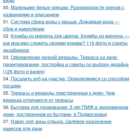
виды
30.
Маленькие белые орешки. Разновидности орехов с
названиями и описанием
31.
Система сбора воды с крыши. Дождевая вода —
сбор и накопление
32.
Клумбы из кирпича для цветов. Клумбы из кирпича —,
как красиво сложить своими руками? 115 фото и советы
дизайнеров
33.
Оформление дачной веранды. Терраса на даче:
проектирование, постройка и советы по выбору дизайна
(125 фото и видео)
34.
Посадить дуб на участке. Определяемся со способом
посадки
35.
Террасы и веранды пристроенные к дому. Чем
веранда отличается от террасы
36.
Бытовки для проживания. 5 лет ПМЖ в экономичном
доме, построенном из бытовки, в Подмосковье
37.
Навес для зоны отдыха. Целевое назначение
навесов для дачи