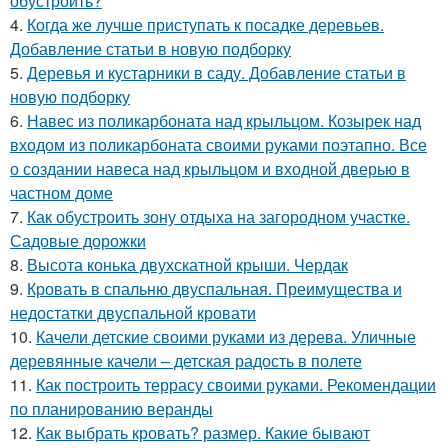
обустроить?
4.
Когда же лучше приступать к посадке деревьев.
Добавление статьи в новую подборку
5.
Деревья и кустарники в саду. Добавление статьи в
новую подборку
6.
Навес из поликарбоната над крыльцом. Козырек над
входом из поликарбоната своими руками поэтапно. Все
о создании навеса над крыльцом и входной дверью в
частном доме
7.
Как обустроить зону отдыха на загородном участке.
Садовые дорожки
8.
Высота конька двухскатной крыши. Чердак
9.
Кровать в спальню двуспальная. Преимущества и
недостатки двуспальной кровати
10.
Качели детские своими руками из дерева. Уличные
деревянные качели – детская радость в полете
11.
Как построить террасу своими руками. Рекомендации
по планированию веранды
12.
Как выбрать кровать? размер. Какие бывают