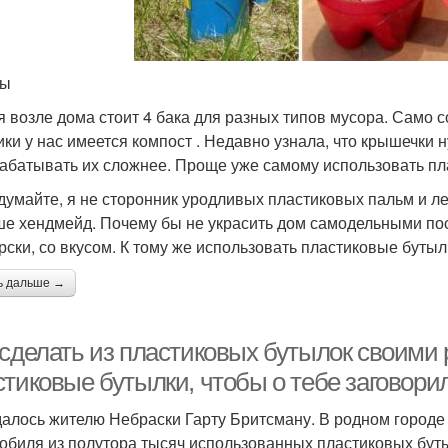
ты
я возле дома стоит 4 бака для разных типов мусора. Само со
ики у нас имеется компост . Недавно узнала, что крышечки 
абатывать их сложнее. Проще уже самому использовать пл
думайте, я не сторонник уродливых пластиковых пальм и ле
ше хендмейд. Почему бы не украсить дом самодельными пос
рски, со вкусом. К тому же использовать пластиковые бутылк
ь дальше →
 сделать из пластиковых бутылок своими 
стиковые бутылки, чтобы о тебе заговори
далось жителю Небраски Гарту Бритсману. В родном городе 
обиля из полутора тысяч использованных пластиковых буты