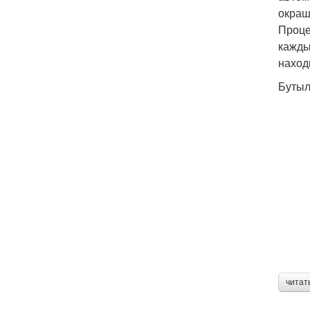
окраш
Проце
кажды
наход
Бутыл
читат