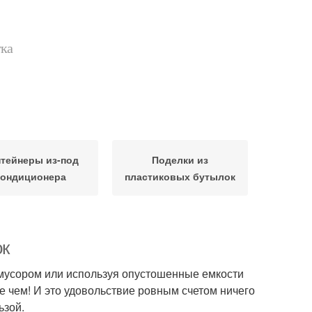
тка
тейнеры из-под
Поделки из
кондиционера
пластиковых бутылок
ок
мусором или используя опустошенные емкости
е чем! И это удовольствие ровным счетом ничего
ьзой.