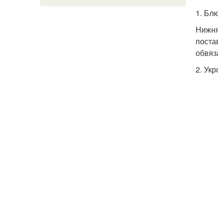
1. Бл
Нижня
поста
обвяз
2. Укр