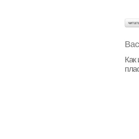
читат
Вас
Как
пла