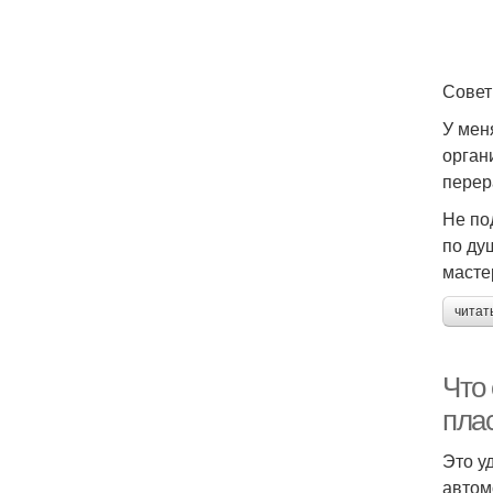
Сове
У мен
орган
перер
Не по
по ду
масте
читат
Что
пла
Это у
автом