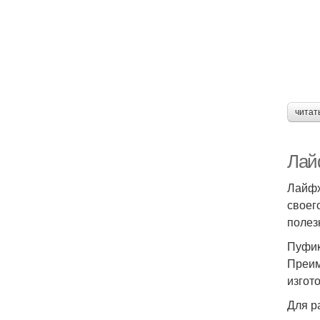
читат
Лай
Лайфх
своег
полез
Пуфи
Преим
изгот
Для р