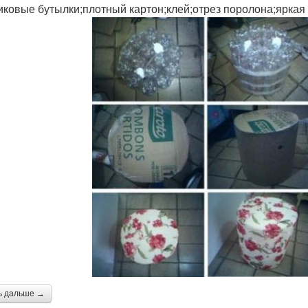
иковые бутылки;плотный картон;клей;отрез поролона;яркая
ь дальше →