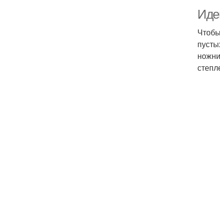
Иде
Чтобы
пусты
ножни
степл