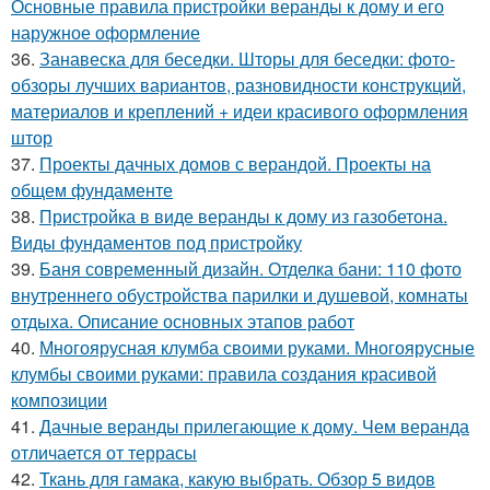
Основные правила пристройки веранды к дому и его
наружное оформление
36.
Занавеска для беседки. Шторы для беседки: фото-
обзоры лучших вариантов, разновидности конструкций,
материалов и креплений + идеи красивого оформления
штор
37.
Проекты дачных домов с верандой. Проекты на
общем фундаменте
38.
Пристройка в виде веранды к дому из газобетона.
Виды фундаментов под пристройку
39.
Баня современный дизайн. Отделка бани: 110 фото
внутреннего обустройства парилки и душевой, комнаты
отдыха. Описание основных этапов работ
40.
Многоярусная клумба своими руками. Многоярусные
клумбы своими руками: правила создания красивой
композиции
41.
Дачные веранды прилегающие к дому. Чем веранда
отличается от террасы
42.
Ткань для гамака, какую выбрать. Обзор 5 видов