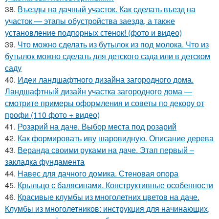
38.
Въезды на дачный участок. Как сделать въезд на
участок — этапы обустройства заезда, а также
установление подпорных стенок! (фото и видео)
39.
Что можно сделать из бутылок из под молока. Что из
бутылок можно сделать для детского сада или в детском
саду
40.
Идеи ландшафтного дизайна загородного дома.
Ландшафтный дизайн участка загородного дома —
смотрите примеры оформления и советы по декору от
профи (110 фото + видео)
41.
Розарий на даче. Выбор места под розарий
42.
Как формировать иву шаровидную. Описание дерева
43.
Веранда своими руками на даче. Этап первый –
закладка фундамента
44.
Навес для дачного домика. Стеновая опора
45.
Крыльцо с балясинами. Конструктивные особенности
46.
Красивые клумбы из многолетних цветов на даче.
Клумбы из многолетников: инструкция для начинающих,