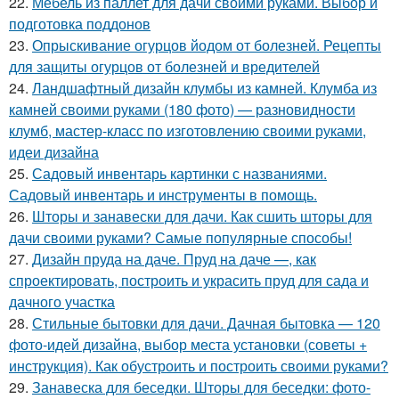
22.
Мебель из паллет для дачи своими руками. Выбор и
подготовка поддонов
23.
Опрыскивание огурцов йодом от болезней. Рецепты
для защиты огурцов от болезней и вредителей
24.
Ландшафтный дизайн клумбы из камней. Клумба из
камней своими руками (180 фото) — разновидности
клумб, мастер-класс по изготовлению своими руками,
идеи дизайна
25.
Садовый инвентарь картинки с названиями.
Садовый инвентарь и инструменты в помощь.
26.
Шторы и занавески для дачи. Как сшить шторы для
дачи своими руками? Самые популярные способы!
27.
Дизайн пруда на даче. Пруд на даче —, как
спроектировать, построить и украсить пруд для сада и
дачного участка
28.
Стильные бытовки для дачи. Дачная бытовка — 120
фото-идей дизайна, выбор места установки (советы +
инструкция). Как обустроить и построить своими руками?
29.
Занавеска для беседки. Шторы для беседки: фото-