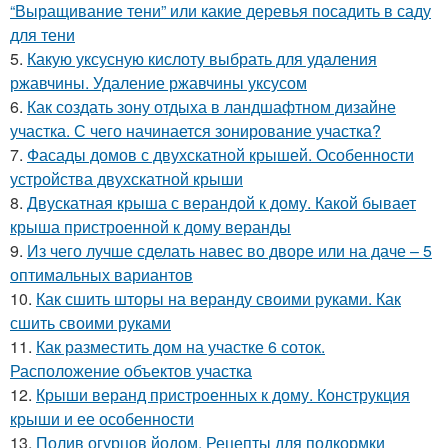
“Выращивание тени” или какие деревья посадить в саду
для тени
5.
Какую уксусную кислоту выбрать для удаления
ржавчины. Удаление ржавчины уксусом
6.
Как создать зону отдыха в ландшафтном дизайне
участка. С чего начинается зонирование участка?
7.
Фасады домов с двухскатной крышей. Особенности
устройства двухскатной крыши
8.
Двускатная крыша с верандой к дому. Какой бывает
крыша пристроенной к дому веранды
9.
Из чего лучше сделать навес во дворе или на даче – 5
оптимальных вариантов
10.
Как сшить шторы на веранду своими руками. Как
сшить своими руками
11.
Как разместить дом на участке 6 соток.
Расположение объектов участка
12.
Крыши веранд пристроенных к дому. Конструкция
крыши и ее особенности
13.
Полив огурцов йодом. Рецепты для подкормки