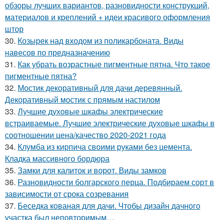
обзоры лучших вариантов, разновидности конструкций,
материалов и креплений + идеи красивого оформления
штор
30.
Козырек над входом из поликарбоната. Виды
навесов по предназначению
31.
Как убрать возрастные пигментные пятна. Что такое
пигментные пятна?
32.
Мостик декоративный для дачи деревянный.
Декоративный мостик с прямым настилом
33.
Лучшие духовые шкафы электрические
встраиваемые. Лучшие электрические духовые шкафы в
соотношении цена/качество 2020-2021 года
34.
Клумба из кирпича своими руками без цемента.
Кладка массивного бордюра
35.
Замки для калиток и ворот. Виды замков
36.
Разновидности болгарского перца. Подбираем сорт в
зависимости от срока созревания
37.
Беседка кованая для дачи. Чтобы дизайн дачного
участка был неповторимым…