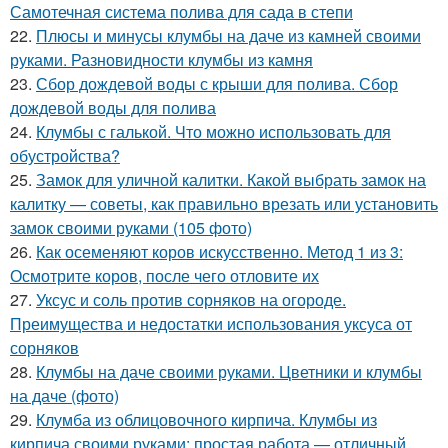
Самотечная система полива для сада в степи
22.
Плюсы и минусы клумбы на даче из камней своими
руками. Разновидности клумбы из камня
23.
Сбор дождевой воды с крыши для полива. Сбор
дождевой воды для полива
24.
Клумбы с галькой. Что можно использовать для
обустройства?
25.
Замок для уличной калитки. Какой выбрать замок на
калитку — советы, как правильно врезать или установить
замок своими руками (105 фото)
26.
Как осеменяют коров искусственно. Метод 1 из 3:
Осмотрите коров, после чего отловите их
27.
Уксус и соль против сорняков на огороде.
Преимущества и недостатки использования уксуса от
сорняков
28.
Клумбы на даче своими руками. Цветники и клумбы
на даче (фото)
29.
Клумба из облицовочного кирпича. Клумбы из
кирпича своими руками: простая работа — отличный