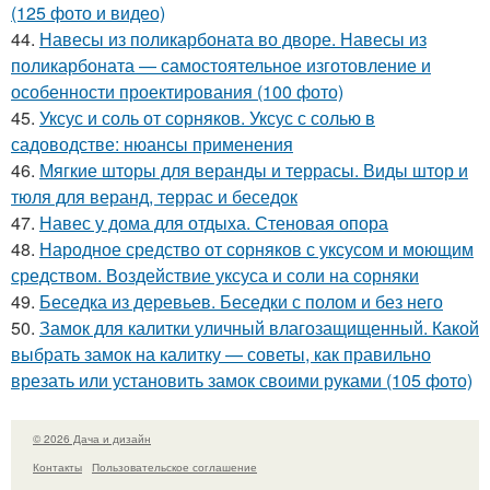
(125 фото и видео)
44.
Навесы из поликарбоната во дворе. Навесы из
поликарбоната — самостоятельное изготовление и
особенности проектирования (100 фото)
45.
Уксус и соль от сорняков. Уксус с солью в
садоводстве: нюансы применения
46.
Мягкие шторы для веранды и террасы. Виды штор и
тюля для веранд, террас и беседок
47.
Навес у дома для отдыха. Стеновая опора
48.
Народное средство от сорняков с уксусом и моющим
средством. Воздействие уксуса и соли на сорняки
49.
Беседка из деревьев. Беседки с полом и без него
50.
Замок для калитки уличный влагозащищенный. Какой
выбрать замок на калитку — советы, как правильно
врезать или установить замок своими руками (105 фото)
© 2026 Дача и дизайн
Контакты
Пользовательское соглашение