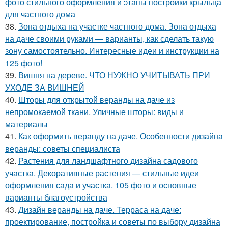
фото стильного оформления и этапы постройки крыльца
для частного дома
38.
Зона отдыха на участке частного дома. Зона отдыха
на даче своими руками — варианты, как сделать такую
зону самостоятельно. Интересные идеи и инструкции на
125 фото!
39.
Вишня на дереве. ЧТО НУЖНО УЧИТЫВАТЬ ПРИ
УХОДЕ ЗА ВИШНЕЙ
40.
Шторы для открытой веранды на даче из
непромокаемой ткани. Уличные шторы: виды и
материалы
41.
Как оформить веранду на даче. Особенности дизайна
веранды: советы специалиста
42.
Растения для ландшафтного дизайна садового
участка. Декоративные растения — стильные идеи
оформления сада и участка. 105 фото и основные
варианты благоустройства
43.
Дизайн веранды на даче. Терраса на даче:
проектирование, постройка и советы по выбору дизайна