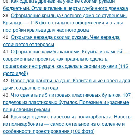
38.
Как сделать дренаж на участке своими руками
бюджетный. Отличительные черты глубинного дренажа
39.
Оформление крыльца частного дома со ступенями.
Крыльцо — 115 фото стильного оформления и этапы
постройки крыльца для частного дома
40.
Открытая веранда своими руками. Чем веранда
отличается от террасы
41.
Оформление клумбы камнями. Клумба из камней —
современные проекты, как правильно сделать,
пошаговая инструкция, как сделать своими руками (145
фото идей)
42.
Навес для работы на даче. Капитальные навесы для
дачи, созданные на года
43.
Что сделать из 5 литровых пластиковых бутылок. 107
поделок из пластиковых бутылок. Полезные и красивые
вещи своими руками
44.
Крыльцо к дому с навесом из поликарбоната. Навесы
из поликарбоната — самостоятельное изготовление и
особенности проектирования (100 фото)