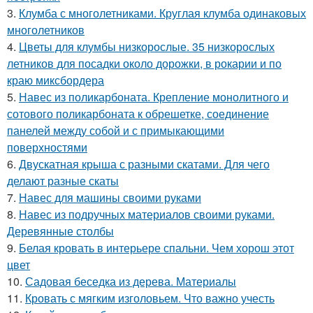
3.
Клумба с многолетниками. Круглая клумба одинаковых
многолетников
4.
Цветы для клумбы низкорослые. 35 низкорослых
летников для посадки около дорожки, в рокарии и по
краю миксбордера
5.
Навес из поликарбоната. Крепление монолитного и
сотового поликарбоната к обрешетке, соединение
панелей между собой и с примыкающими
поверхностями
6.
Двускатная крыша с разными скатами. Для чего
делают разные скаты
7.
Навес для машины своими руками
8.
Навес из подручных материалов своими руками.
Деревянные столбы
9.
Белая кровать в интерьере спальни. Чем хорош этот
цвет
10.
Садовая беседка из дерева. Материалы
11.
Кровать с мягким изголовьем. Что важно учесть