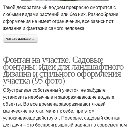
Такой декоративный водоем прекрасно смотрится с
любыми видами растений или без них. Разнообразие
оформления не имеет ограничений, все зависит от
Садовый фонтан
Фонтан на улице
желания и фантазии самого человека.
читать дальше →
Фонтан на даче
Фонтаны для сада
Фонтан на участке. Садовые
фонтаны: идеи для ландшафтного
дизайна и стильного оформления
участка (95 фото)
Фонтан на свердлова
Новый фонтан
Обустраивая собственный участок, не забудьте
установить необычные и завораживающие водные
объекты. Во все времена завораживают людей
магические потоки, манят к себе, при этом
успокаивающе действуют. Поверьте, садовый фонтан
для дачи – это беспроигрышный вариант в современном