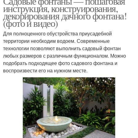
Садовые фонтаны — пошаговая
инструкция, конструирования,
декорирования дачного фонтана!
(фото и видео)
Декоративные фонтаны
Фонтаны в квартире
Для полноценного обустройства приусадебной
территории необходим водоем. Современные
технологии позволяют выполнить садовый фонтан
Фонтан с
любых размеров с различным функционалом. Можно
дополнительными
Фонтан на участке
подобрать подходящее фото садового фонтана и
источниками
воспроизвести его на нужном месте.
Фонтан из камней
Декоративный фонтан
Фонтан на дачном
Фонтан для сада
участке