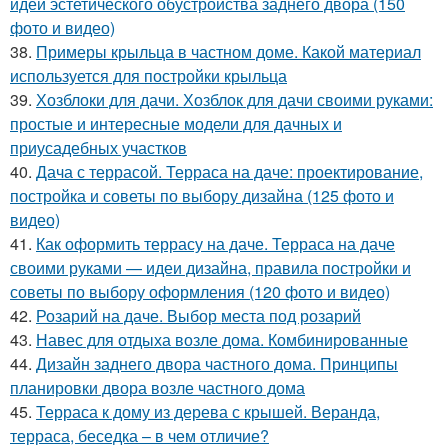
идеи эстетического обустройства заднего двора (150
фото и видео)
38.
Примеры крыльца в частном доме. Какой материал
используется для постройки крыльца
39.
Хозблоки для дачи. Хозблок для дачи своими руками:
простые и интересные модели для дачных и
приусадебных участков
40.
Дача с террасой. Терраса на даче: проектирование,
постройка и советы по выбору дизайна (125 фото и
видео)
41.
Как оформить террасу на даче. Терраса на даче
своими руками — идеи дизайна, правила постройки и
советы по выбору оформления (120 фото и видео)
42.
Розарий на даче. Выбор места под розарий
43.
Навес для отдыха возле дома. Комбинированные
44.
Дизайн заднего двора частного дома. Принципы
планировки двора возле частного дома
45.
Терраса к дому из дерева с крышей. Веранда,
терраса, беседка – в чем отличие?