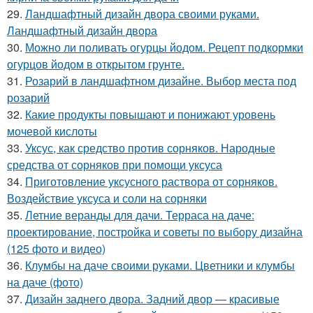
29.
Ландшафтный дизайн двора своими руками.
Ландшафтный дизайн двора
30.
Можно ли поливать огурцы йодом. Рецепт подкормки
огурцов йодом в открытом грунте.
31.
Розарий в ландшафтном дизайне. Выбор места под
розарий
32.
Какие продукты повышают и понижают уровень
мочевой кислоты
33.
Уксус, как средство против сорняков. Народные
средства от сорняков при помощи уксуса
34.
Приготовление уксусного раствора от сорняков.
Воздействие уксуса и соли на сорняки
35.
Летние веранды для дачи. Терраса на даче:
проектирование, постройка и советы по выбору дизайна
(125 фото и видео)
36.
Клумбы на даче своими руками. Цветники и клумбы
на даче (фото)
37.
Дизайн заднего двора. Задний двор — красивые