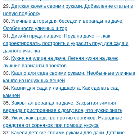
29.
Детская качель своими руками. Добавление статьи в
новую подборку
30.
Уличные шторы для беседки и веранды на даче.
Особенности уличных штор
31.
Дизайн пруда на даче. Пруд на даче —, как
спроектировать, построить и украсить пруд для сада и
дачного участка
32.
Кухня на улице на даче. Летняя кухня на даче:
лучшие варианты проектов
33.
Кашпо для сада своими руками. Необычные уличные
кашпо из ненужных вещей
34.
Камни для сада и ландшафта. Как сделать сад
камней
35.
Закрытая веранда на даче. Закрытая зимняя
веранда пристроенная к дому: все, что нужно знать
36.
Уксус, как средство против сорняков. Народные
средства от сорняков при помощи уксуса
37.
Качели детские своими руками для дачи. Детские