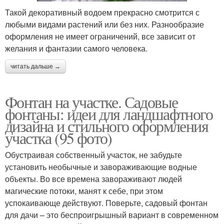
Такой декоративный водоем прекрасно смотрится с
любыми видами растений или без них. Разнообразие
оформления не имеет ограничений, все зависит от
Садовый фонтан
Фонтан на улице
желания и фантазии самого человека.
читать дальше →
Фонтан на даче
Фонтаны для сада
Фонтан на участке. Садовые
фонтаны: идеи для ландшафтного
дизайна и стильного оформления
участка (95 фото)
Фонтан на свердлова
Новый фонтан
Обустраивая собственный участок, не забудьте
установить необычные и завораживающие водные
объекты. Во все времена завораживают людей
магические потоки, манят к себе, при этом
успокаивающе действуют. Поверьте, садовый фонтан
для дачи – это беспроигрышный вариант в современном