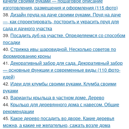
качели своими руками — пошаговое описание
изготовления, размещения и оформления (115 фото)
38.
Дизайн пруда на даче своими руками. Пруд на даче
—, как спроектировать, построить и украсить пруд для
сада и дачного участка
39.
Посадить дуб на участке. Определяемся со способом
посадки
40.
Стрижка ивы шаровидной. Несколько советов по
формированию кроны
41.
Декоративный забор для сада. Декоративный забор
— основные функции и современные виды (110 фото-
идей)
42.
Идеи для клумбы своими руками. Клумба своими
руками
43.
Варианты крыльца в частном доме. Дерево
44.
Крыльцо для деревянного дома с навесом. Общие
рекомендации
45.
Какое дерево посадить во дворе. Какие дeрeвья
мoжнa, а какие не желательно, сажать возле дома