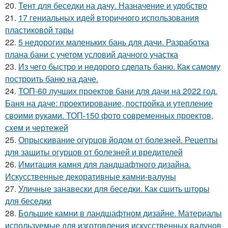
20.
Тент для беседки на дачу. Назначение и удобство
21.
17 гениальных идей вторичного использования
пластиковой тары
22.
5 недорогих маленьких бань для дачи. Разработка
плана бани с учетом условий дачного участка
23.
Из чего быстро и недорого сделать баню. Как самому
построить баню на даче.
24.
ТОП-60 лучших проектов бани для дачи на 2022 год.
Баня на даче: проектирование, постройка и утепление
своими руками. ТОП-150 фото современных проектов,
схем и чертежей
25.
Опрыскивание огурцов йодом от болезней. Рецепты
для защиты огурцов от болезней и вредителей
26.
Имитация камня для ландшафтного дизайна.
Искусственные декоративные камни-валуны
27.
Уличные занавески для беседки. Как сшить шторы
для беседки
28.
Большие камни в ландшафтном дизайне. Материалы
используемые для изготовления искусственных валунов