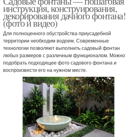
Садовые фонтаны — пошаговая
инструкция, конструирования,
декорирования дачного фонтана!
(фото и видео)
Декоративные фонтаны
Фонтаны в квартире
Для полноценного обустройства приусадебной
территории необходим водоем. Современные
технологии позволяют выполнить садовый фонтан
Фонтан с
любых размеров с различным функционалом. Можно
дополнительными
Фонтан на участке
подобрать подходящее фото садового фонтана и
источниками
воспроизвести его на нужном месте.
Фонтан из камней
Декоративный фонтан
Фонтан на дачном
Фонтан для сада
участке