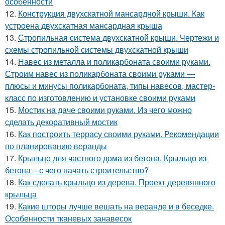
особенности
12.
Конструкция двухскатной мансардной крыши. Как
устроена двухскатная мансардная крыша
13.
Стропильная система двухскатной крыши. Чертежи и
схемы стропильной системы двухскатной крыши
14.
Навес из металла и поликарбоната своими руками.
Строим навес из поликарбоната своими руками —
плюсы и минусы поликарбоната, типы навесов, мастер-
класс по изготовлению и установке своими руками
15.
Мостик на даче своими руками. Из чего можно
сделать декоративный мостик
16.
Как построить террасу своими руками. Рекомендации
по планированию веранды
17.
Крыльцо для частного дома из бетона. Крыльцо из
бетона – с чего начать строительство?
18.
Как сделать крыльцо из дерева. Проект деревянного
крыльца
19.
Какие шторы лучше вешать на веранде и в беседке.
Особенности тканевых занавесок