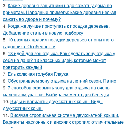
3.
Какие деревья-защитники надо сажать у дома по
приметам. Народные приметы: какие деревья нельзя
сажать во дворе и почему?
4.
Когда же лучше приступать к посадке деревьев.
Добавление статьи в новую подборку
5.
10 важных правил посадки деревьев от опытного
садовника. Особенности
6.
13 идей для зон отдыха. Как сделать зону отдыха у
себя на даче? 13 классных идей, которые может
повторить каждый
7.
Ель колючая голубая Глаука.
8.
Обустраиваем зону отдыха на летний сезон. Патио
9.
7 способов оформить зону для отдыха на очень
маленьком участке. Выбираем место для беседки
10.
Виды и варианты двухскатных крыш. Виды
двухскатных крыш
11.
Висячая стропильная система двухскатной крыши.
Варианты наслонных и висячих стропил: отличительные