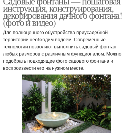
Садовые фонтаны — пошаговая
инструкция, конструирования,
декорирования дачного фонтана!
(фото и видео)
Место для фонтана
Фонтаны в квартире
Для полноценного обустройства приусадебной
территории необходим водоем. Современные
технологии позволяют выполнить садовый фонтан
Фонтан с
любых размеров с различным функционалом. Можно
дополнительными
Фонтан на участке
подобрать подходящее фото садового фонтана и
источниками
воспроизвести его на нужном месте.
Фонтан из камней
Декоративный фонтан
Фонтан на дачном
Фонтан для сада
участке