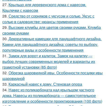
27.
Крыльцо для деревенского дома с навесом.
Крылечки с навесом
28.
Средство от сорняков с уксусом и солью. Уксус с
солью в садоводстве: нюансы применения
29.
Высокие клумбы для цветов своими руками. Клумба
своими руками
30.
Декоративные камешки для ландшафтного дизайна.
Камни для ландшафтного дизайна: советы по выбору,
популярные виды и особенности применения
31.
Замок для ворот и калиток. Замок на калитку —
выбор лучших современных моделей и варианты их
грамотной установки (85 фото)
32.
Обрезка шаровидной ивы. Особенности посадки ивы
шаровидной
33.
Каркасный навес к дому. Стеновая опора
34.
Навес из поликарбоната над крыльцом частного
дома. Навесы из поликарбоната — самостоятельное
изготовление и особенности проектирования (100 фото)