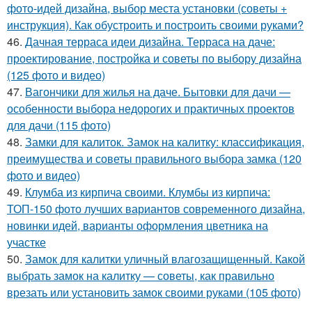
фото-идей дизайна, выбор места установки (советы +
инструкция). Как обустроить и построить своими руками?
46.
Дачная терраса идеи дизайна. Терраса на даче:
проектирование, постройка и советы по выбору дизайна
(125 фото и видео)
47.
Вагончики для жилья на даче. Бытовки для дачи —
особенности выбора недорогих и практичных проектов
для дачи (115 фото)
48.
Замки для калиток. Замок на калитку: классификация,
преимущества и советы правильного выбора замка (120
фото и видео)
49.
Клумба из кирпича своими. Клумбы из кирпича:
ТОП-150 фото лучших вариантов современного дизайна,
новинки идей, варианты оформления цветника на
участке
50.
Замок для калитки уличный влагозащищенный. Какой
выбрать замок на калитку — советы, как правильно
врезать или установить замок своими руками (105 фото)